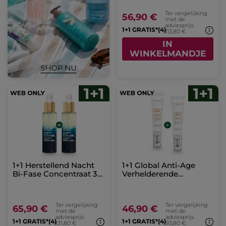
Ter vergelijking
56,90 €
met de
adviesprijs:
1+1 GRATIS*(4)
113,80 €
IN
WINKELMANDJE
1+1 Herstellend Nacht
1+1 Global Anti-Age
Bi-Fase Concentraat 30
Verhelderende
ml
Oogverzorging
Ter vergelijking
Ter vergelijking
65,90 €
46,90 €
met de
met de
adviesprijs:
adviesprijs:
1+1 GRATIS*(4)
1+1 GRATIS*(4)
131,80 €
93,80 €