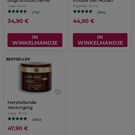
oogcontourcrème
Infusie van Rozen
Tube
14 ml
Pipetfles
30 ml
(712)
(364)
34,90 €
44,90 €
IN
IN
WINKELMANDJE
WINKELMANDJE
Herstellende
Verzorging
Potje
75 ml
(1580)
47,90 €