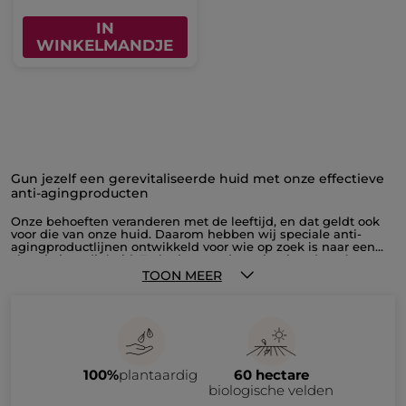
IN
WINKELMANDJE
Gun jezelf een gerevitaliseerde huid met onze effectieve
anti-agingproducten
Onze behoeften veranderen met de leeftijd, en dat geldt ook
voor die van onze huid. Daarom hebben wij speciale anti-
agingproductlijnen ontwikkeld voor wie op zoek is naar een
vleugje jeugdigheid. Zo hydrateert de anti-aging dagcrème
van ANTI-AGE GLOBAL intensief en corrigeert hij alle tekenen
TOON MEER
van huidveroudering. Deze doeltreffende anti-aging dagcrème
is er ook in een vollere samenstelling voor de droge huid. Vul
je dagelijkse ritueel aan met de vederlichte nachtcrème,
waardoor je ‘s ochtends wakker wordt met minder diepe
rimpels en een egalere teint. We hebben deze bijzondere
effecten grotendeels te danken aan de plantaardige Nectar uit
Bloemknoppen, die bekendstaat om zijn vernieuwende
100%
plantaardig
60 hectare
eigenschappen. De met zorg samengestelde set van deze
anti-aging productlijn bevat naast een dag- en nachtcrème
biologische velden
ook het Supra Essence-serum. Deze vloeibare formule verfijnt