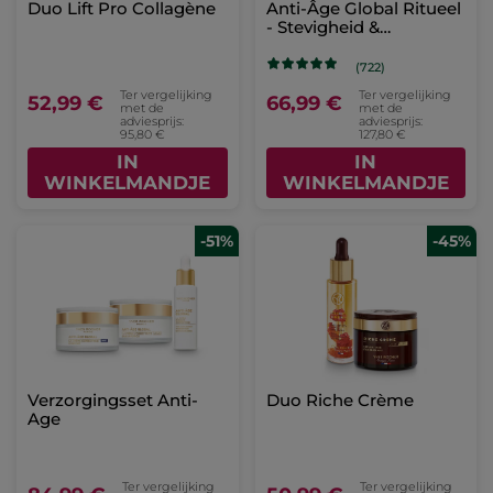
Duo Lift Pro Collagène
Anti-Âge Global Ritueel
- Stevigheid &
Stralendheid
(722)
Ter vergelijking
Ter vergelijking
52,99 €
66,99 €
met de
met de
adviesprijs:
adviesprijs:
95,80 €
127,80 €
IN
IN
WINKELMANDJE
WINKELMANDJE
-51%
-45%
Verzorgingsset Anti-
Duo Riche Crème
Age
Ter vergelijking
Ter vergelijking