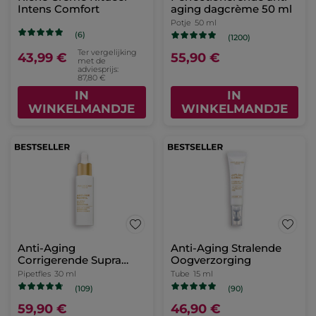
Intens Comfort
aging dagcrème 50 ml
Potje
50 ml
(6)
(1200)
Ter vergelijking
43,99 €
55,90 €
met de
adviesprijs:
87,80 €
IN
IN
WINKELMANDJE
WINKELMANDJE
Anti-Aging
Anti-Aging Stralende
Corrigerende Supra
Oogverzorging
Essence
Pipetfles
30 ml
Tube
15 ml
(109)
(90)
59,90 €
46,90 €