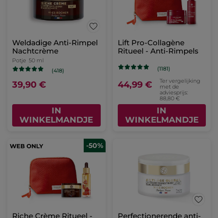
Weldadige Anti-Rimpel
Lift Pro-Collagène
Nachtcrème
Ritueel - Anti-Rimpels
Potje
50 ml
(1181)
(418)
Ter vergelijking
39,90 €
44,99 €
met de
adviesprijs:
88,80 €
IN
IN
WINKELMANDJE
WINKELMANDJE
-50%
Riche Crème Ritueel -
Perfectionerende anti-