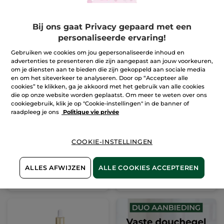
Bij ons gaat Privacy gepaard met een
personaliseerde ervaring!
Gebruiken we cookies om jou gepersonaliseerde inhoud en
advertenties te presenteren die zijn aangepast aan jouw voorkeuren,
om je diensten aan te bieden die zijn gekoppeld aan sociale media
en om het siteverkeer te analyseren. Door op “Accepteer alle
cookies” te klikken, ga je akkoord met het gebruik van alle cookies
die op onze website worden geplaatst. Om meer te weten over ons
1+1 Corrigerende
1+1 Het Absolute
cookiegebruik, klik je op "Cookie-instellingen" in de banner of
Comfort Nachtcrème -
Radiance Micro-Serum
raadpleeg je ons
Politique vie privée
Alle Huidtypes 50 ml
Ter vergelijking
Ter vergelijking
56,90 €
67,90 €
COOKIE-INSTELLINGEN
met de
met de
adviesprijs:
adviesprijs:
1+1 GRATIS*(4)
1+1 GRATIS*(4)
113,80 €
135,80 €
ALLES AFWIJZEN
ALLE COOKIES ACCEPTEREN
IN
IN
WINKELMANDJE
WINKELMANDJE