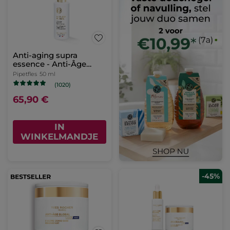
Anti-aging supra
essence - Anti-Âge
Global
Pipetfles
50 ml
(1020)
65,90 €
IN
WINKELMANDJE
-45%