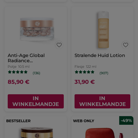
Anti-Age Global
Stralende Huid Lotion
Radiance
Verhelderende Kuur
Potje
10.5 ml
Flesje
122 ml
(136)
(907)
85,90 €
31,90 €
IN
IN
WINKELMANDJE
WINKELMANDJE
-49%