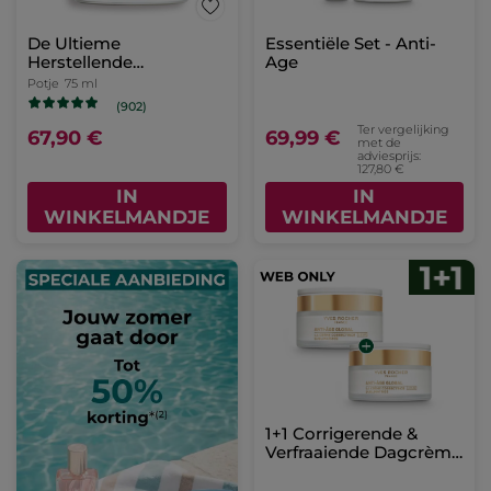
De Ultieme
Essentiële Set - Anti-
Herstellende
Age
Verzorging - Dag en
Potje
75 ml
Nacht
(902)
Ter vergelijking
67,90 €
69,99 €
met de
adviesprijs:
127,80 €
IN
IN
WINKELMANDJE
WINKELMANDJE
1+1 Corrigerende &
Verfraaiende Dagcrème
- Alle Huidtypes 50 ml