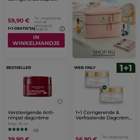
Essence 30 ml
Ter vergelijking
59,90 €
met de
adviesprijs:
1+1 GRATIS*(4)
119,80 €
IN
WINKELMANDJE
Verstevigende Anti-
1+1 Corrigerende &
rimpel dagcrème
Verfraaiende Dagcrème
- Droge Huid 50 ml
Potje
50 ml
(12)
Ter vergelijking
39,90 €
56,90 €