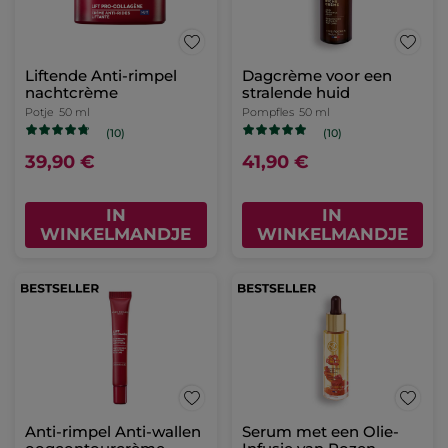
Liftende Anti-rimpel
Dagcrème voor een
nachtcrème
stralende huid
Potje
50 ml
Pompfles
50 ml
(10)
(10)
39,90 €
41,90 €
IN
IN
WINKELMANDJE
WINKELMANDJE
Anti-rimpel Anti-wallen
Serum met een Olie-