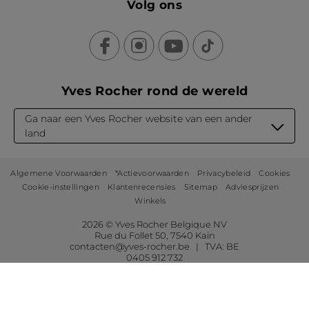
Volg ons
Yves Rocher rond de wereld
Ga naar een Yves Rocher website van een ander
land
Algemene Voorwaarden
*Actievoorwaarden
Privacybeleid
Cookies
Cookie-instellingen
Klantenrecensies
Sitemap
Adviesprijzen
Winkels
2026 © Yves Rocher Belgique NV
Rue du Follet 50, 7540 Kain
contacten@yves-rocher.be | TVA: BE
0405 912 732