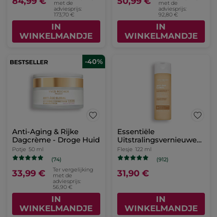
84,99 €
50,99 €
met de
met de
adviesprijs:
adviesprijs:
173,70 €
92,80 €
IN
IN
WINKELMANDJE
WINKELMANDJE
-40%
Anti-Aging & Rijke
Essentiële
Dagcrème - Droge Huid
Uitstralingsvernieuwende
Lotion
Potje
50 ml
Flesje
122 ml
(74)
(912)
Ter vergelijking
33,99 €
31,90 €
met de
adviesprijs:
56,90 €
IN
IN
WINKELMANDJE
WINKELMANDJE