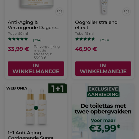
Anti-Aging &
Oogroller stralend
Verzorgende Dagcrème
effect
- Alle Huidtypes
Potje
50 ml
Tube
15 ml
(294)
(398)
Ter vergelijking
33,99 €
46,90 €
met de
adviesprijs:
56,90 €
IN
IN
WINKELMANDJE
WINKELMANDJE
1+1 Anti-Aging
Corrigerende Supra