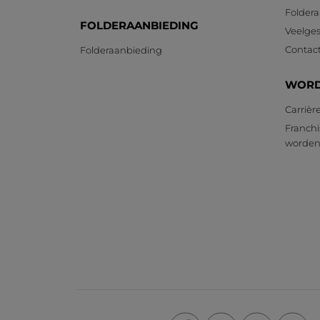
Foldera
FOLDERAANBIEDING
Veelges
Contac
Folderaanbieding
WORD
Carrièr
Franchi
worde