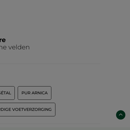
re
he velden
GÉTAL
PUR ARNICA
DIGE VOETVERZORGING