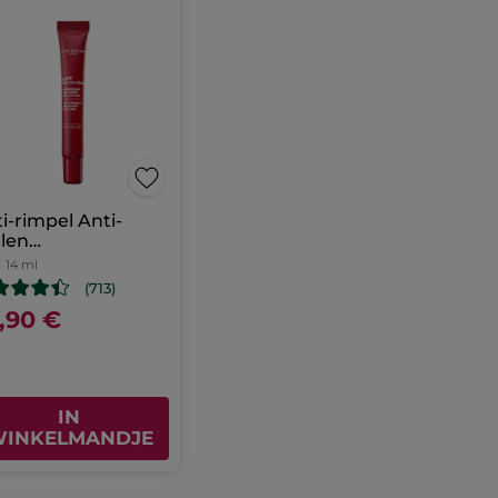
i-rimpel Anti-
len
gcontourcrème
14 ml
(713)
,90 €
IN
INKELMANDJE