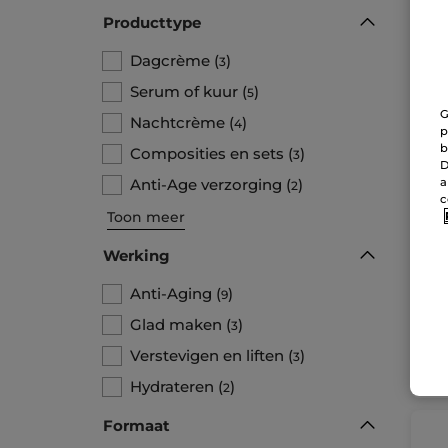
Producttype
Dagcrème
(
)
3
Serum of kuur
(
)
5
G
Nachtcrème
(
)
4
p
b
Composities en sets
(
)
3
D
Ver
Anti-Age verzorging
(
)
a
2
ri
c
Potj
Toon meer
Werking
39
Anti-Aging
(
)
9
Glad maken
(
)
3
Verstevigen en liften
(
)
3
W
Hydrateren
(
)
2
Formaat