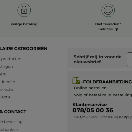
Veilige betaling
Niet tevreden?
Geld terug!
LAIRE CATEGORIEËN
Schrijf mij in voor
de
 producten
nieuwsbrief
dingen
lers
FOLDERAANBIEDING
-ideeën
Online bestellen
ollectie
Volg of betaal mijn bestellin
lectie
Klantenservice
078/05 00 36
 & CONTACT
(Ma. t/m vr. van 9u tot 18u30) Kostpri
jn bestelling
eschenken