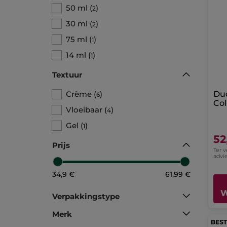
50 ml
(
)
2
30 ml
(
)
2
75 ml
(
)
1
14 ml
(
)
1
Textuur
Crème
(
)
Duo
6
Co
Vloeibaar
(
)
4
Gel
(
)
1
52
Prijs
Ter 
advie
34,9 €
61,99 €
W
Verpakkingstype
Merk