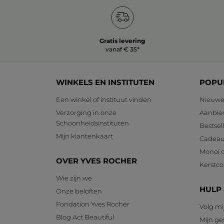
Gratis levering
vanaf € 35*
WINKELS EN INSTITUTEN
POPU
Een winkel of instituut vinden
Nieuwe
Verzorging in onze
Aanbie
Schoonheidsinstituten
Bestsel
Mijn klantenkaart
Cadeau
Monoï c
OVER YVES ROCHER
Kerstcol
Wie zijn we
HULP
Onze beloften
Fondation Yves Rocher
Volg mi
Blog Act Beautiful
Mijn g