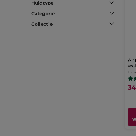
Huidtype
Categorie
Collectie
Ant
wal
oo
Tube
34
W