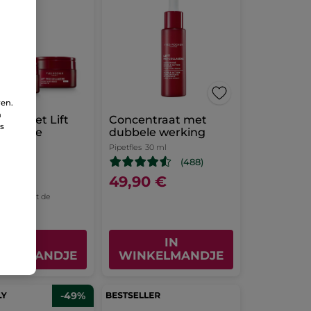
ren.
n
gingsset Lift
Concentraat met
ns
llagène
dubbele werking
Pipetfles
30 ml
(488)
9 €
49,90 €
lijking met de
s: 125,70 €
IN
IN
KELMANDJE
WINKELMANDJE
-49%