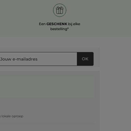
Een
GESCHENK
bij elke
bestelling*
OK
g
js lokale oproep