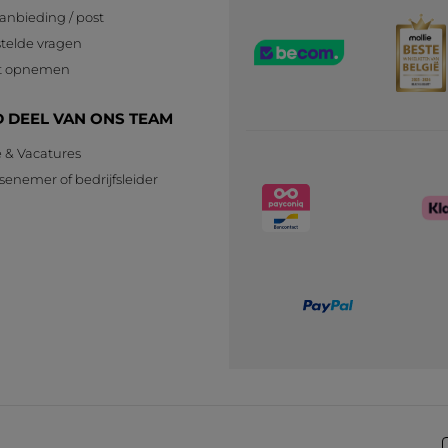
anbieding / post
telde vragen
t opnemen
 DEEL VAN ONS TEAM
e & Vacatures
senemer of bedrijfsleider
n