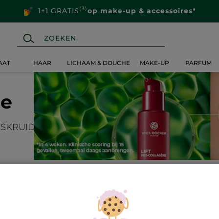
(3)
1+1 GRATIS
op make-up & accessoires*
AAT
HAAR
LICHAAM & DOUCHE
MAKE-UP
PARFUM
ne
JSKRUID