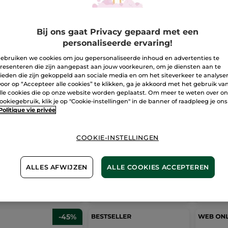
Bij ons gaat Privacy gepaard met een
personaliseerde ervaring!
ebruiken we cookies om jou gepersonaliseerde inhoud en advertenties te
resenteren die zijn aangepast aan jouw voorkeuren, om je diensten aan te
ieden die zijn gekoppeld aan sociale media en om het siteverkeer te analyse
oor op “Accepteer alle cookies” te klikken, ga je akkoord met het gebruik va
stevigende Anti-
Liftend Anti-
Verzor
lle cookies die op onze website worden geplaatst. Om meer te weten over o
mpel dagcrème
rimpelserum
Pro Co
ookiegebruik, klik je op "Cookie-instellingen" in de banner of raadpleeg je ons
e
50 ml
Pompfles
30 ml
Politique vie privée
(12)
(1188)
,90 €
45,90 €
61,9
COOKIE-INSTELLINGEN
Ter verge
adviesprij
ALLES AFWIJZEN
ALLE COOKIES ACCEPTEREN
IN
IN
INKELMANDJE
WINKELMANDJE
WIN
-45%