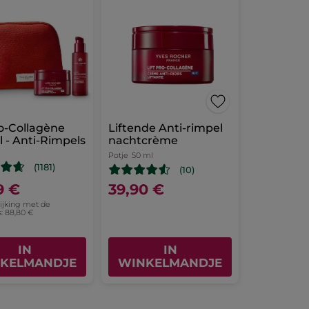
ro-Collagène
Liftende Anti-rimpel
l - Anti-Rimpels
nachtcrème
Potje
50 ml
(1181)
(10)
9 €
39,90 €
lijking met de
s: 88,80 €
IN
IN
KELMANDJE
WINKELMANDJE