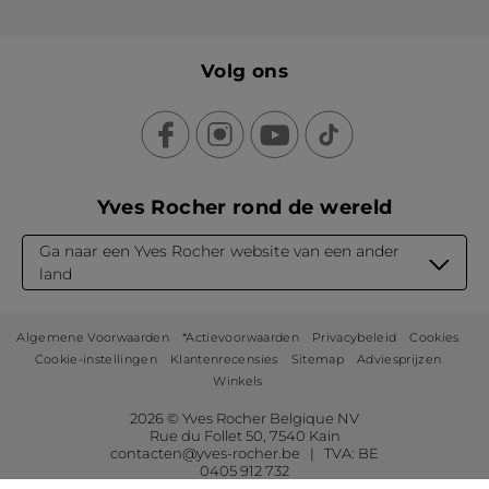
Volg ons
Yves Rocher rond de wereld
Ga naar een Yves Rocher website van een ander
land
Algemene Voorwaarden
*Actievoorwaarden
Privacybeleid
Cookies
Cookie-instellingen
Klantenrecensies
Sitemap
Adviesprijzen
Winkels
2026 © Yves Rocher Belgique NV
Rue du Follet 50, 7540 Kain
contacten@yves-rocher.be | TVA: BE
0405 912 732