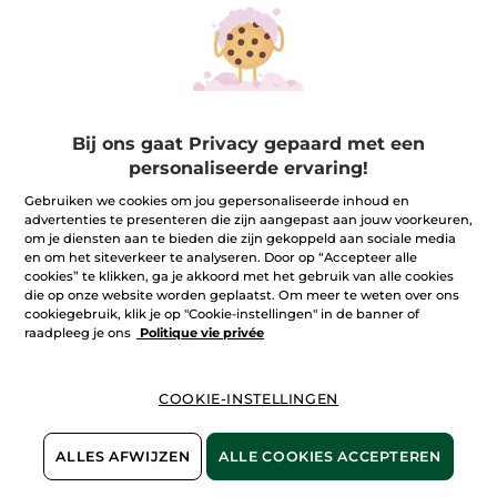
Bij ons gaat Privacy gepaard met een
personaliseerde ervaring!
Gebruiken we cookies om jou gepersonaliseerde inhoud en
advertenties te presenteren die zijn aangepast aan jouw voorkeuren,
om je diensten aan te bieden die zijn gekoppeld aan sociale media
en om het siteverkeer te analyseren. Door op “Accepteer alle
cookies” te klikken, ga je akkoord met het gebruik van alle cookies
Kalmering van de gevoelige huid met anti-roodheid
die op onze website worden geplaatst. Om meer te weten over ons
crème
cookiegebruik, klik je op "Cookie-instellingen" in de banner of
raadpleeg je ons
Politique vie privée
Wie het zelf nooit heeft ervaren, zal ook nooit begrijpen
waarom jij echt behoefte hebt aan de speciaal voor jouw
huidtype gemaakte producten in onze lijn Kalmeer mijn huid.
Dat geeft ook niet, als jij maar weet dat je bij Yves Rocher
terecht kunt voor een effectieve, kalmerende anti-roodheid
COOKIE-INSTELLINGEN
De anti-roodheid crème van Yves Rocher is een kalmerende en
TOON MEER
crème en andere producten speciaal voor de droge huid.
lichte crème, speciaal geschikt voor de gevoelige, snel
geïrriteerde huid en voor de huid die rode vlekken vertoont. De
crème hydrateert de droge huid en kalmeert deze
ALLES AFWIJZEN
ALLE COOKIES ACCEPTEREN
onmiddellijk. Het trekkende gevoel, de roodheid en andere
ongemakken verdwijnen direct na het smeren en na een
maand is de huid al sterker, minder gevoelig en reageert ze