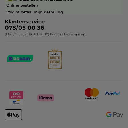
Franchisenemer of bedrijfsleider worden
Veelgestelde vragen
Kerstcollectie
Online bestellen
Contact opnemen
Volg of betaal mijn bestelling
Klantenservice
078/05 00 36
(Ma. t/m vr. van 9u tot 18u30) Kostprijs lokale oproep