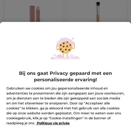
Camouflagestick
Concealerkwast
Stick
1.4 g
- 9 kleuren
(76)
(114)
15,90 €
19,90 €
Bij ons gaat Privacy gepaard met een
Make-up 1+1*(3)
Make-up 1+1*(3)
personaliseerde ervaring!
IN
Gebruiken we cookies om jou gepersonaliseerde inhoud en
KLEUR KIEZEN (9)
WINKELMANDJE
advertenties te presenteren die zijn aangepast aan jouw voorkeuren,
om je diensten aan te bieden die zijn gekoppeld aan sociale media
en om het siteverkeer te analyseren. Door op “Accepteer alle
cookies” te klikken, ga je akkoord met het gebruik van alle cookies
die op onze website worden geplaatst. Om meer te weten over ons
cookiegebruik, klik je op "Cookie-instellingen" in de banner of
raadpleeg je ons
Politique vie privée