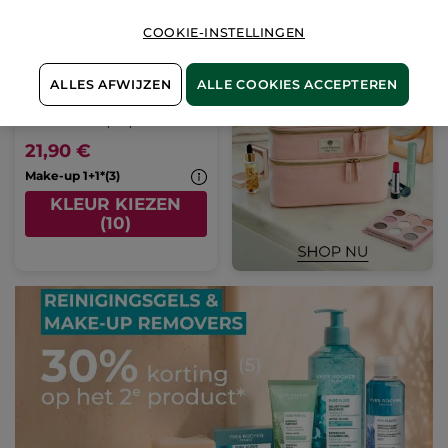
COOKIE-INSTELLINGEN
Vloeibare Concealer
ALLES AFWIJZEN
ALLE COOKIES ACCEPTEREN
Miniflacon
7 ml
- 10 kleuren
(339)
21,90 €
Make-up 1+1*(3)
KLEUR KIEZEN
(10)