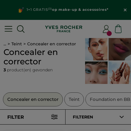
(3)
1+1 GRATIS
op make-up & accessoires*
...
Teint
Concealer en corrector
Concealer en
corrector
3
product(en) gevonden
Concealer en corrector
Teint
Foundation en BB
FILTER
FILTEREN