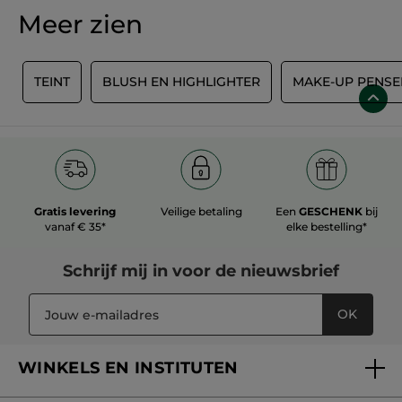
EXPERT MAKE-UP. Met een concealerpenseel breng je
nauwkeurig en gelijkmatig een corrector aan, zodat niemand
Meer zien
iets doorheeft. Bekijk ons aanbod voor effectieve producten
tegen donkere kringen en overtuig jezelf! Dankzij Yves Rocher
verzorg je je huid en zie je er nooit meer vermoeid uit.
R
TEINT
BLUSH EN HIGHLIGHTER
MAKE-UP PENSE
Gratis levering
Veilige betaling
Een
GESCHENK
bij
vanaf € 35*
elke bestelling*
Schrijf mij in voor
de nieuwsbrief
OK
WINKELS EN INSTITUTEN