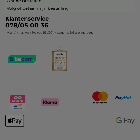
Online bestellen
Contact opnemen
Volg of betaal mijn bestelling
Klantenservice
078/05 00 36
(Ma. t/m vr. van 9u tot 18u30) Kostprijs lokale oproep