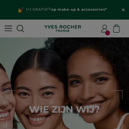
(3)
1+1 GRATIS
op make-up & accessoires*
WIE ZIJN WIJ?