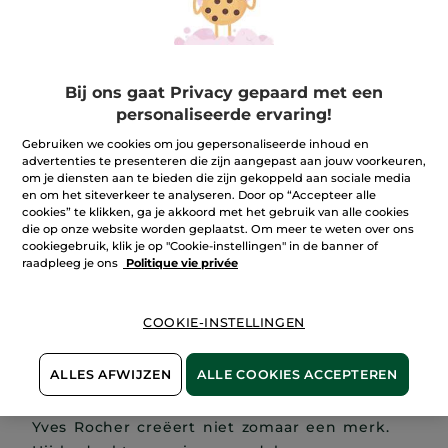
Bij ons gaat Privacy gepaard met een
personaliseerde ervaring!
Gebruiken we cookies om jou gepersonaliseerde inhoud en
advertenties te presenteren die zijn aangepast aan jouw voorkeuren,
om je diensten aan te bieden die zijn gekoppeld aan sociale media
en om het siteverkeer te analyseren. Door op “Accepteer alle
Alles begint met een visionair idee. Dat van
cookies” te klikken, ga je akkoord met het gebruik van alle cookies
die op onze website worden geplaatst. Om meer te weten over ons
een autodidactische man die al vroeg
cookiegebruik, klik je op "Cookie-instellingen" in de banner of
begrijpt dat planten biologische
raadpleeg je ons
Politique vie privée
mechanismen van ongekende kracht
bevatten om de huid te verzorgen. En in 1959
COOKIE-INSTELLINGEN
neemt hij een fundamentele beslissing:
cosmetica creëren op het snijvlak van
ALLES AFWIJZEN
ALLE COOKIES ACCEPTEREN
plantenbiologie en moderne dermatologie,
tegen de normen van zijn tijd in.
Yves Rocher creëert niet zomaar een merk.