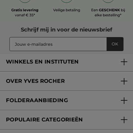
Gratis levering
Veilige betaling
Een
GESCHENK
bij
vanaf € 35*
elke bestelling*
Schrijf mij in voor
de nieuwsbrief
OK
WINKELS EN INSTITUTEN
Een winkel of instituut vinden
OVER YVES ROCHER
Verzorging in onze Schoonheidsinstituten
Wie zijn we
Mijn klantenkaart
FOLDERAANBIEDING
Onze beloften
Folderaanbieding
Fondation Yves Rocher
POPULAIRE CATEGORIEËN
Blog Act Beautiful
Nieuwe producten