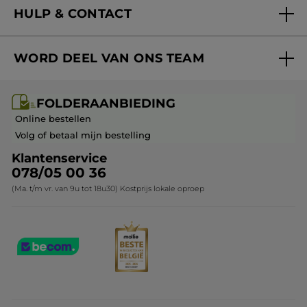
HULP & CONTACT
Aanbiedingen
Volg mijn bestelling
Bestsellers
WORD DEEL VAN ONS TEAM
Mijn geschenken
Cadeau-ideeën
Carrière & Vacatures
Folderaanbieding / post
Monoï collectie
FOLDERAANBIEDING
Franchisenemer of bedrijfsleider worden
Veelgestelde vragen
Kerstcollectie
Online bestellen
Contact opnemen
Volg of betaal mijn bestelling
Klantenservice
078/05 00 36
(Ma. t/m vr. van 9u tot 18u30) Kostprijs lokale oproep