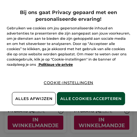
1+1 GRATIS*(4)
1+1 GRATIS*(4)
59,80 €
71,80 €
IN
IN
Bij ons gaat Privacy gepaard met een
WINKELMANDJE
WINKELMANDJE
personaliseerde ervaring!
Gebruiken we cookies om jou gepersonaliseerde inhoud en
advertenties te presenteren die zijn aangepast aan jouw voorkeuren,
om je diensten aan te bieden die zijn gekoppeld aan sociale media
en om het siteverkeer te analyseren. Door op “Accepteer alle
cookies” te klikken, ga je akkoord met het gebruik van alle cookies
die op onze website worden geplaatst. Om meer te weten over ons
cookiegebruik, klik je op "Cookie-instellingen" in de banner of
raadpleeg je ons
Politique vie privée
1+1 Glow
1+1 Bouclier UV Multi-
Peelingmasker
Protection SPF 50+
COOKIE-INSTELLINGEN
ALLES AFWIJZEN
ALLE COOKIES ACCEPTEREN
Ter vergelijking
Ter vergelijking
25,90 €
32,90 €
met de
met de
adviesprijs:
adviesprijs:
1+1 GRATIS*(4)
1+1 GRATIS*(4)
51,80 €
65,80 €
IN
IN
WINKELMANDJE
WINKELMANDJE