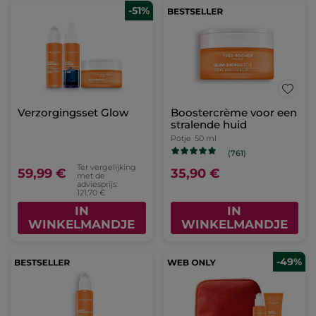
-51%
Verzorgingsset Glow
Boostercrème voor een
stralende huid
Potje
50 ml
(761)
Ter vergelijking
59,99 €
35,90 €
met de
adviesprijs:
121,70 €
IN
IN
WINKELMANDJE
WINKELMANDJE
-49%