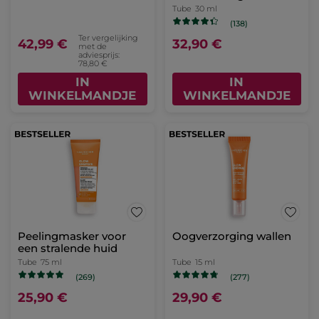
Tube
30 ml
(138)
Ter vergelijking
42,99 €
32,90 €
met de
adviesprijs:
78,80 €
IN
IN
WINKELMANDJE
WINKELMANDJE
Peelingmasker voor
Oogverzorging wallen
een stralende huid
Tube
75 ml
Tube
15 ml
(269)
(277)
25,90 €
29,90 €