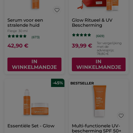
Serum voor een
Glow Ritueel & UV
stralende huid
Bescherming
Flesje
30 ml
(669)
(673)
Ter vergelijking
42,90 €
39,99 €
met de
adviesprijs:
78,80 €
IN
IN
WINKELMANDJE
WINKELMANDJE
-45%
Essentiële Set - Glow
Multi-functionele UV-
bescherming SPF 50+