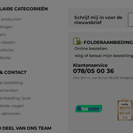
ans
Prijs/kwaliteit
beoordeling
sterren.
s
verhouding,
LAIRE CATEGORIEËN
is
MET GOOGLE VERTALEN
De
4.6
Prettig
Schrijf mij in voor
de
gemiddelde
 producten
Beveelt dit product aan
Ja
van
in
nieuwsbrief
beoordeling
de
dingen
gebruik,
is
Origineel gepost door yves-rocher.fr
5
De
lers
4.6
sterren.
gemiddelde
van
FOLDERAANBIEDING
-ideeën
beoordeling
MEER
de
Online bestellen
ollectie
is
5
Volg of betaal mijn bestellin
4.9
lectie
sterren.
van
Klantenservice
de
078/05 00 36
 & CONTACT
5
(Ma. t/m vr. van 9u tot 18u30) Kostpri
sterren.
jn bestelling
eschenken
anbieding / post
telde vragen
t opnemen
 DEEL VAN ONS TEAM