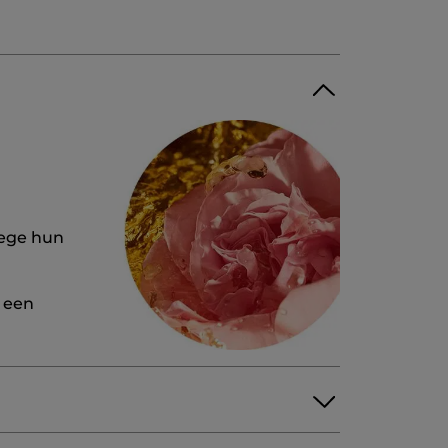
wege hun
t een