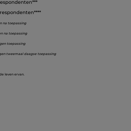
respondenten***
respondenten****
en na toepassing
ten na toepassing
dagen toepassing
 dagen tweemaal daagse toepassing
de leven ervan.