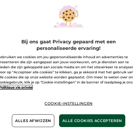
Lees
Aantal
reviews.
Weldadige
Anti-
Rimpel
I
Dagcrème
Bezorging va
Bij ons gaat Privacy gepaard met een
Veilige betali
personaliseerde ervaring!
Niet tevreden?
ebruiken we cookies om jou gepersonaliseerde inhoud en advertenties te
resenteren die zijn aangepast aan jouw voorkeuren, om je diensten aan te
ieden die zijn gekoppeld aan sociale media en om het siteverkeer te analyse
Algemene Voor
oor op “Accepteer alle cookies” te klikken, ga je akkoord met het gebruik va
LEES HIER DE 
lle cookies die op onze website worden geplaatst. Om meer te weten over o
ookiegebruik, klik je op "Cookie-instellingen" in de banner of raadpleeg je ons
Klantenrecensi
Politique vie privée
LEES KLANTENR
COOKIE-INSTELLINGEN
ALLES AFWIJZEN
ALLE COOKIES ACCEPTEREN
nten van
Met l
jke oorsprong
Breta