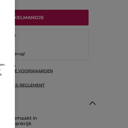
N WINKELMANDJE
naf
12/08
ng
 Geld terug!
ren.
waarden
n
ALGEMENE VOORWAARDEN
ns
es
ECENSIES REGLEMENT
iefde gemaakt in
gne, Frankrijk