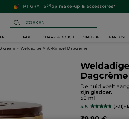
(3)
1+1 GRATIS
op make-up & accessoires*
AAT
HAAR
LICHAAM & DOUCHE
MAKE-UP
PARFUM
B cream
Weldadige Anti-Rimpel Dagcrème
Weldadige
Dagcrème
De huid voelt aan
zijn gladder.
50 ml
(701)
R
4.8
★★★★★
★★★★★
4.8
van
39,90 €
de
5
sterren.