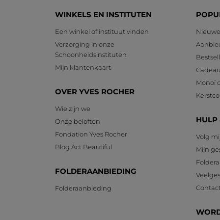
4.6
WINKELS EN INSTITUTEN
POPU
Prettig in gebruik
4.9
Een winkel of instituut vinden
Nieuwe
Verzorging in onze
Aanbie
Schoonheidsinstituten
Bestsel
Mijn klantenkaart
Cadeau
Monoï c
OVER YVES ROCHER
Kerstcol
Wie zijn we
HULP
Onze beloften
Fondation Yves Rocher
Volg mi
Blog Act Beautiful
Mijn g
Foldera
FOLDERAANBIEDING
Veelges
Contac
Folderaanbieding
WORD