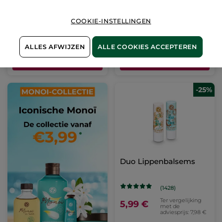
Oogverzorging
(1429)
COOKIE-INSTELLINGEN
Ter vergelijking
Ter vergelijking
19,90 €
5,99 €
met de
met de
adviesprijs:
adviesprijs: 7,98 €
1+1 GRATIS*(4)
39,80 €
ALLES AFWIJZEN
ALLE COOKIES ACCEPTEREN
IN
IN
WINKELMANDJE
WINKELMANDJE
-25%
Duo Lippenbalsems
(1428)
Ter vergelijking
5,99 €
met de
adviesprijs: 7,98 €