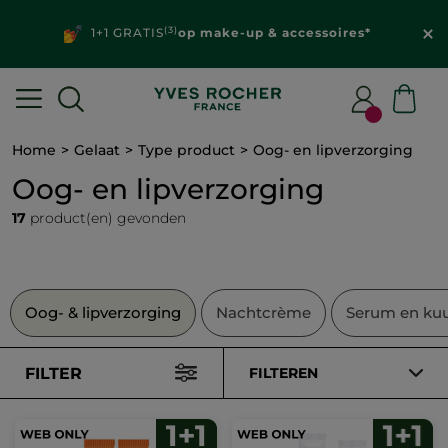
(3)
1+1 GRATIS
op make-up & accessoires*
Home
Gelaat
Type product
Oog- en lipverzorging
Oog- en lipverzorging
17
product(en) gevonden
Oog- & lipverzorging
Nachtcrème
Serum en ku
FILTER
FILTEREN