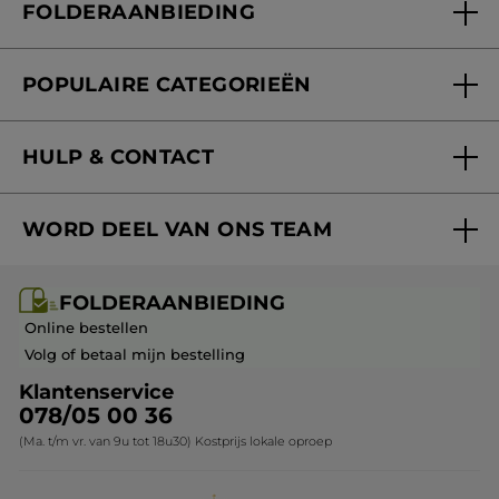
FOLDERAANBIEDING
Onze beloften
Folderaanbieding
Fondation Yves Rocher
POPULAIRE CATEGORIEËN
Blog Act Beautiful
Nieuwe producten
HULP & CONTACT
Aanbiedingen
Volg mijn bestelling
Bestsellers
WORD DEEL VAN ONS TEAM
Mijn geschenken
Cadeau-ideeën
Carrière & Vacatures
Folderaanbieding / post
Monoï collectie
FOLDERAANBIEDING
Franchisenemer of bedrijfsleider worden
Veelgestelde vragen
Kerstcollectie
Online bestellen
Contact opnemen
Volg of betaal mijn bestelling
Klantenservice
078/05 00 36
(Ma. t/m vr. van 9u tot 18u30) Kostprijs lokale oproep