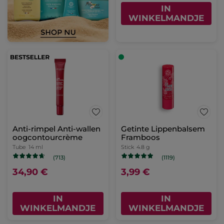
IN
WINKELMANDJE
Anti-rimpel Anti-wallen
Getinte Lippenbalsem
oogcontourcrème
Framboos
Tube
14 ml
Stick
4.8 g
(713)
(1119)
34,90 €
3,99 €
IN
IN
WINKELMANDJE
WINKELMANDJE