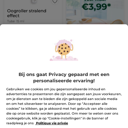
Oogroller stralend
effect
Tube
15 ml
(398)
46,90 €
IN
WINKELMANDJE
Bij ons gaat Privacy gepaard met een
-25%
personaliseerde ervaring!
Gebruiken we cookies om jou gepersonaliseerde inhoud en
advertenties te presenteren die zijn aangepast aan jouw voorkeuren,
om je diensten aan te bieden die zijn gekoppeld aan sociale media
en om het siteverkeer te analyseren. Door op “Accepteer alle
cookies” te klikken, ga je akkoord met het gebruik van alle cookies
die op onze website worden geplaatst. Om meer te weten over ons
cookiegebruik, klik je op "Cookie-instellingen" in de banner of
1+1 Hydra Water-Plump
Duo Lippenbalsem met
raadpleeg je ons
Politique vie privée
Verfrissende
Karitéboter