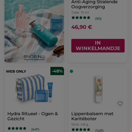
Anti-Aging Stralende
Oogverzorging
Tube
15 ml
(90)
46,90 €
IN
WINKELMANDJE
-48%
Hydra Ritueel - Ogen &
Lippenbalsem met
Gezicht
Karitéboter
Stick
4.8 g
(647)
(1431)