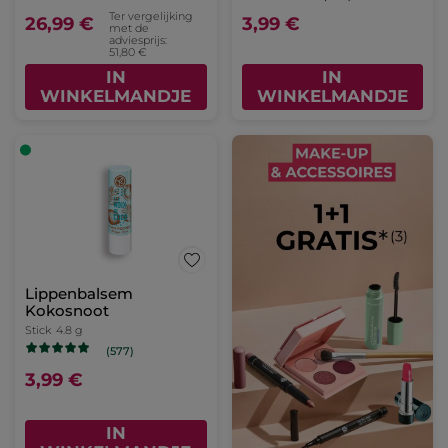
Ter vergelijking
26,99 €
3,99 €
met de
adviesprijs:
51,80 €
IN
IN
WINKELMANDJE
WINKELMANDJE
Lippenbalsem
Kokosnoot
Stick
4.8 g
(577)
3,99 €
IN