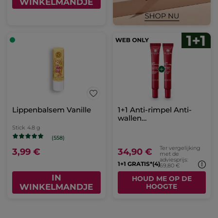
WINKELMANDJE
Lippenbalsem Vanille
1+1 Anti-rimpel Anti-
wallen
oogcontourcrème
Stick
4.8 g
(558)
Ter vergelijking
3,99 €
34,90 €
met de
adviesprijs:
1+1 GRATIS*(4)
69,80 €
IN
HOUD ME OP DE
WINKELMANDJE
HOOGTE