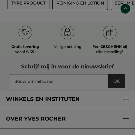
E
TYPE PRODUCT
REINIGING EN LOTION
SERUM E
Gratis levering
Veilige betaling
Een
GESCHENK
bij
vanaf € 35*
elke bestelling*
Schrijf mij in voor
de nieuwsbrief
OK
WINKELS EN INSTITUTEN
Een winkel of instituut vinden
OVER YVES ROCHER
Verzorging in onze Schoonheidsinstituten
Wie zijn we
Mijn klantenkaart