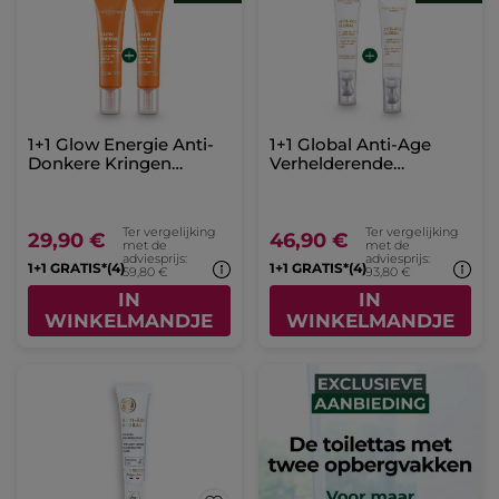
1+1 Glow Energie Anti-
1+1 Global Anti-Age
Donkere Kringen
Verhelderende
Oogverzorging
Oogverzorging
Ter vergelijking
Ter vergelijking
29,90 €
46,90 €
met de
met de
adviesprijs:
adviesprijs:
1+1 GRATIS*(4)
1+1 GRATIS*(4)
59,80 €
93,80 €
IN
IN
WINKELMANDJE
WINKELMANDJE