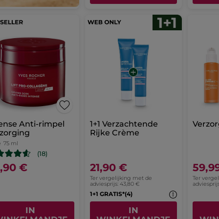
ense Anti-rimpel
1+1 Verzachtende
Verzor
zorging
Rijke Crème
e
75 ml
(18)
,90 €
21,90 €
59,9
Ter vergelijking met de
Ter verge
adviesprijs: 43,80 €
adviesprijs
1+1 GRATIS*(4)
IN
IN