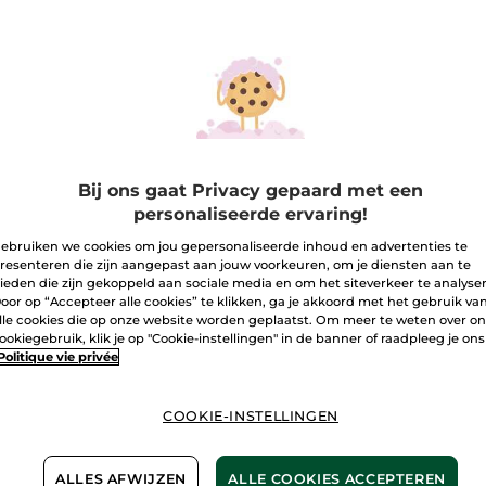
Bij ons gaat Privacy gepaard met een
personaliseerde ervaring!
 Intensieve
1+1 Corrigerende &
48 uur
ratatieverzorging
Verfraaiende
hydra
ebruiken we cookies om jou gepersonaliseerde inhoud en advertenties te
dra Water-Plump
Dagcrème - Droge
dagcr
Potje
50 
resenteren die zijn aangepast aan jouw voorkeuren, om je diensten aan te
ml
Huid 50 ml
(1)
ieden die zijn gekoppeld aan sociale media en om het siteverkeer te analyse
oor op “Accepteer alle cookies” te klikken, ga je akkoord met het gebruik va
,90 €
56,90 €
19,9
lle cookies die op onze website worden geplaatst. Om meer te weten over o
vergelijking met de
Ter vergelijking met de
ookiegebruik, klik je op "Cookie-instellingen" in de banner of raadpleeg je ons
sprijs: 55,80 €
adviesprijs: 113,80 €
Politique vie privée
GRATIS*(4)
1+1 GRATIS*(4)
IN
IN
COOKIE-INSTELLINGEN
INKELMANDJE
WINKELMANDJE
WIN
ALLES AFWIJZEN
ALLE COOKIES ACCEPTEREN