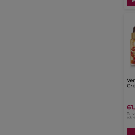
W
Ver
Cr
61
Ter 
advie