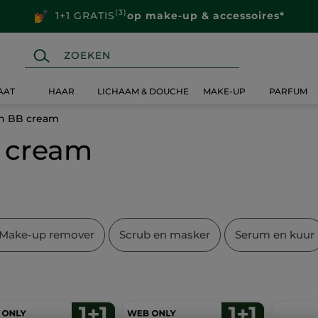
(3)
1+1 GRATIS
op make-up & accessoires*
AAT
HAAR
LICHAAM & DOUCHE
MAKE-UP
PARFUM
n BB cream
 cream
 Make-up remover
Scrub en masker
Serum en kuur