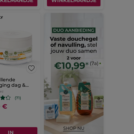
KELMANDJE
WINKELMANDJE
llende
ging dag &
ml
(71)
0 €
IN