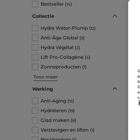
Bestseller
(
)
14
Collectie
Hydra Water-Plump
(
)
12
Anti-Âge Global
(
)
9
Hydra Végétal
(
)
2
Lift Pro-Collagène
(
)
4
1+1
Zonneproducten
(
)
1
Hyd
G
Hy
Toon meer
p
75 
b
D
Werking
27
a
Ter 
c
Anti-Aging
(
)
15
advie
1+1 
Hydrateren
(
)
19
Glad maken
(
)
8
W
Verstevigen en liften
(
)
1
Beschermen
(
)
1