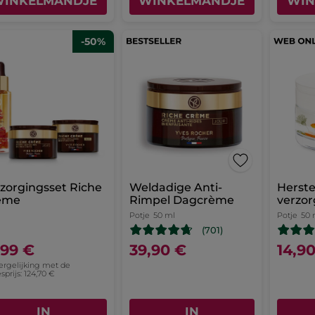
INKELMANDJE
WINKELMANDJE
WIN
-50%
zorgingsset Riche
Weldadige Anti-
Herste
ème
Rimpel Dagcrème
verzor
nacht
Potje
50 ml
Potje
50 
(701)
,99 €
39,90 €
14,9
vergelijking met de
sprijs: 124,70 €
IN
IN