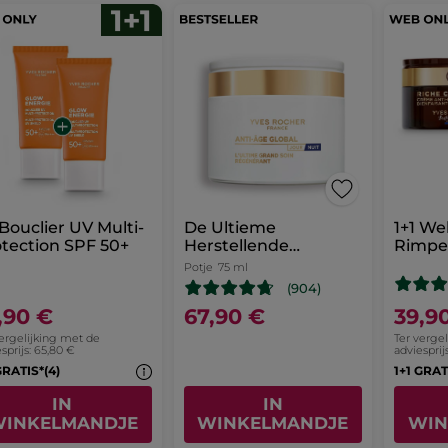
 Bouclier UV Multi-
De Ultieme
1+1 We
tection SPF 50+
Herstellende
Rimpe
Verzorging - Dag en
Potje
75 ml
Nacht
(904)
,90 €
67,90 €
39,9
vergelijking met de
Ter verge
sprijs: 65,80 €
adviesprij
GRATIS*(4)
1+1 GRAT
IN
IN
INKELMANDJE
WINKELMANDJE
WIN