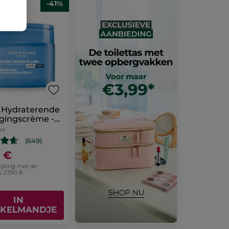
-41%
s Hydraterende
gingscrème -
n Nacht
ml
(649)
0 €
lijking met de
s: 27,90 €
IN
KELMANDJE