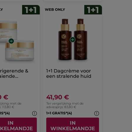
rrigerende &
1+1 Dagcrème voor
aiende
een stralende huid
me - Alle
pes 50 ml
0 €
41,90 €
lijking met de
Ter vergelijking met de
s: 113,80 €
adviesprijs: 83,80 €
IS*(4)
1+1 GRATIS*(4)
IN
IN
KELMANDJE
WINKELMANDJE