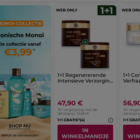
1+1 Regenererende
1+1 Co
Intensieve Verzorging
Verfra
Riche Crème 75 ml
Dagcrè
Huidty
47,90 €
56,9
Ter vergelijking met de
Ter verge
adviesprijs: 95,80 €
adviesprij
1+1 GRATIS*(4)
1+1 GRAT
IN
WINKELMANDJE
WIN