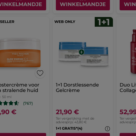
INKELMANDJE
WINKELMANDJE
WIN
ostercrème voor
1+1 Dorstlessende
Duo Li
 stralende huid
Gelcrème
Colla
e
50 ml
(767)
,90 €
21,90 €
52,9
Ter vergelijking met de
Ter verge
adviesprijs: 43,80 €
adviesprij
1+1 GRATIS*(4)