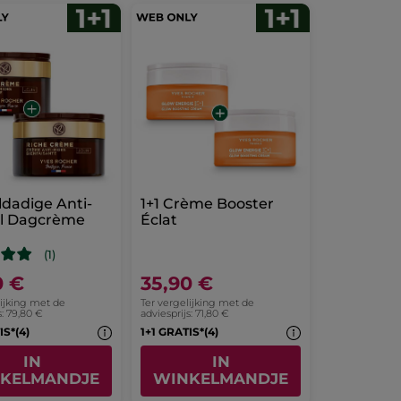
ldadige Anti-
1+1 Crème Booster
l Dagcrème
Éclat
(1)
0 €
35,90 €
lijking met de
Ter vergelijking met de
s: 79,80 €
adviesprijs: 71,80 €
IS*(4)
1+1 GRATIS*(4)
IN
IN
KELMANDJE
WINKELMANDJE