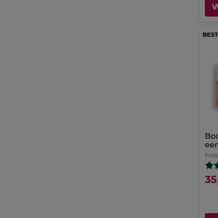
W
Bo
een
Potj
35