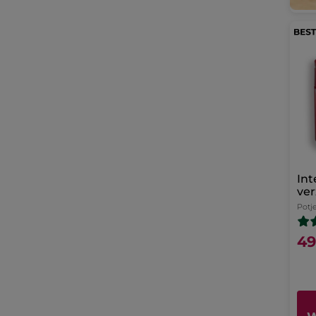
Int
ver
Potj
49