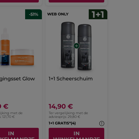
-51%
gingsset Glow
1+1 Scheerschuim
9 €
14,90 €
lijking met de
Ter vergelijking met de
: 121,70 €
adviesprijs: 29,80 €
1+1 GRATIS*(4)
IN
IN