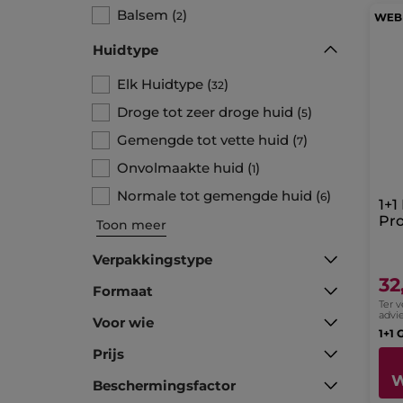
Balsem
(
)
2
Huidtype
Elk Huidtype
(
)
32
Droge tot zeer droge huid
(
)
5
Gemengde tot vette huid
(
)
7
Onvolmaakte huid
(
)
1
Normale tot gemengde huid
(
)
6
1+1
Pro
Toon meer
Verpakkingstype
32
Formaat
Ter 
advie
Voor wie
1+1 
Prijs
W
Beschermingsfactor