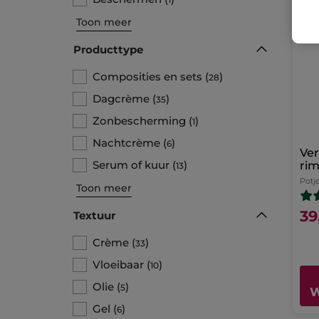
Toon meer
Producttype
Composities en sets
(
)
28
Dagcrème
(
)
35
Zonbescherming
(
)
1
Nachtcrème
(
)
6
Ver
Serum of kuur
(
)
ri
13
Potj
Toon meer
39
Textuur
Crème
(
)
33
Vloeibaar
(
)
10
Olie
(
)
5
W
Gel
(
)
6