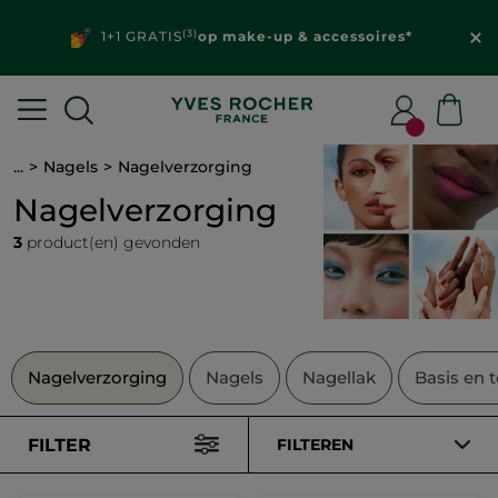
(3)
1+1 GRATIS
op make-up & accessoires*
...
Nagels
Nagelverzorging
Nagelverzorging
3
product(en) gevonden
Nagelverzorging
Nagels
Nagellak
Basis en 
FILTER
FILTEREN