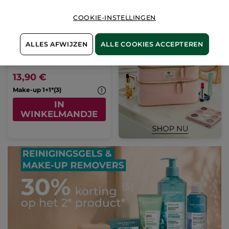
COOKIE-INSTELLINGEN
Olie-elixir
ALLES AFWIJZEN
ALLE COOKIES ACCEPTEREN
Miniflacon
5 ml
(224)
13,90 €
Make-up 1+1*(3)
IN
WINKELMANDJE