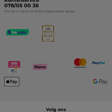
Klantenservice
078/05 00 36
(Ma. t/m vr. van 9u tot 18u30) Kostprijs lokale oproep
Volg ons