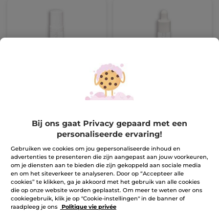
Topcoat met geleffect
Sneldroger voor
nagellak
Miniflacon
5 ml
Pipetfles
5 ml
(498)
(212)
12,90 €
13,90 €
Bij ons gaat Privacy gepaard met een
Make-up 1+1*(3)
Make-up 1+1*(3)
personaliseerde ervaring!
IN
IN
Gebruiken we cookies om jou gepersonaliseerde inhoud en
WINKELMANDJE
WINKELMANDJE
advertenties te presenteren die zijn aangepast aan jouw voorkeuren,
om je diensten aan te bieden die zijn gekoppeld aan sociale media
en om het siteverkeer te analyseren. Door op “Accepteer alle
cookies” te klikken, ga je akkoord met het gebruik van alle cookies
die op onze website worden geplaatst. Om meer te weten over ons
cookiegebruik, klik je op "Cookie-instellingen" in de banner of
raadpleeg je ons
Politique vie privée