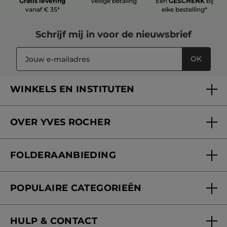
Gratis levering
Veilige betaling
Een
GESCHENK
bij
vanaf € 35*
elke bestelling*
Schrijf mij in voor
de nieuwsbrief
OK
WINKELS EN INSTITUTEN
Een winkel of instituut vinden
OVER YVES ROCHER
Verzorging in onze Schoonheidsinstituten
Wie zijn we
Mijn klantenkaart
FOLDERAANBIEDING
Onze beloften
Folderaanbieding
Fondation Yves Rocher
POPULAIRE CATEGORIEËN
Blog Act Beautiful
Nieuwe producten
HULP & CONTACT
Aanbiedingen