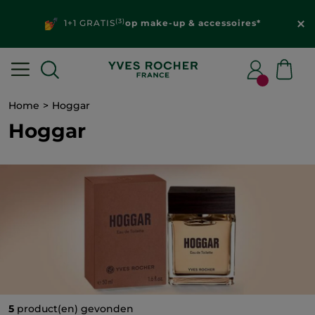
(3)
1+1 GRATIS
op make-up & accessoires*
Home
Hoggar
Hoggar
5
product(en) gevonden