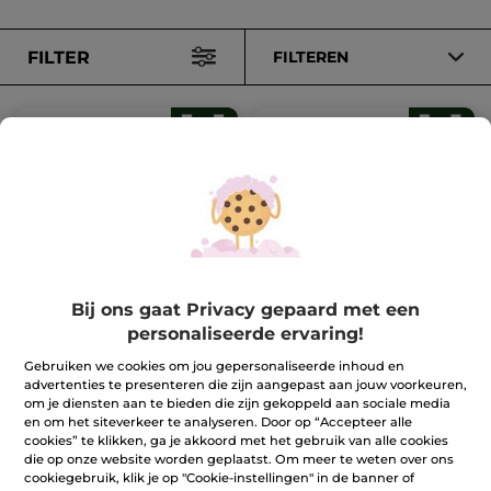
FILTER
FILTEREN
1+1 Hoggar Eau de
1+1 Douchegel Lichaam
Toilette 100 ml
& Haar Hoggar 200 ml
Bij ons gaat Privacy gepaard met een
personaliseerde ervaring!
Gebruiken we cookies om jou gepersonaliseerde inhoud en
Ter vergelijking
Ter vergelijking
49,90 €
12,90 €
met de
met de
advertenties te presenteren die zijn aangepast aan jouw voorkeuren,
adviesprijs:
adviesprijs:
1+1 GRATIS*(4)
1+1 GRATIS*(4)
om je diensten aan te bieden die zijn gekoppeld aan sociale media
99,80 €
25,80 €
en om het siteverkeer te analyseren. Door op “Accepteer alle
IN
IN
cookies” te klikken, ga je akkoord met het gebruik van alle cookies
WINKELMANDJE
WINKELMANDJE
die op onze website worden geplaatst. Om meer te weten over ons
cookiegebruik, klik je op "Cookie-instellingen" in de banner of