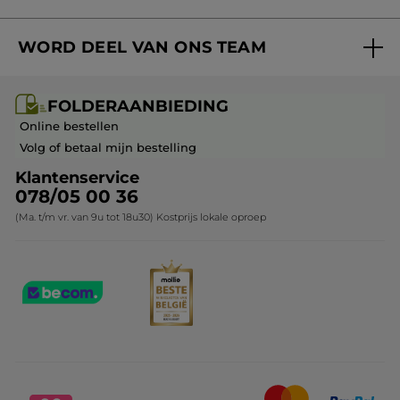
Volg mijn bestelling
Bestsellers
WORD DEEL VAN ONS TEAM
Mijn geschenken
Cadeau-ideeën
Carrière & Vacatures
Folderaanbieding / post
Monoï collectie
FOLDERAANBIEDING
Franchisenemer of bedrijfsleider worden
Veelgestelde vragen
Kerstcollectie
Online bestellen
Contact opnemen
Volg of betaal mijn bestelling
Klantenservice
078/05 00 36
(Ma. t/m vr. van 9u tot 18u30) Kostprijs lokale oproep