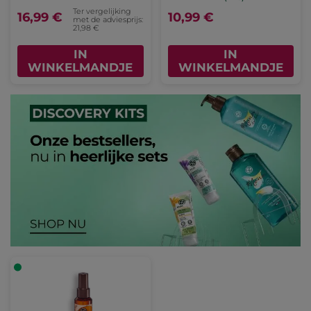
Ter vergelijking
16,99 €
10,99 €
met de adviesprijs:
21,98 €
IN
IN
WINKELMANDJE
WINKELMANDJE