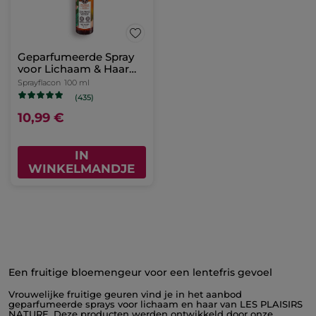
Geparfumeerde Spray
voor Lichaam & Haar
Mango & Koriander
Sprayflacon
100 ml
(435)
10,99 €
IN
WINKELMANDJE
Een fruitige bloemengeur voor een lentefris gevoel
Vrouwelijke fruitige geuren vind je in het aanbod
geparfumeerde sprays voor lichaam en haar van LES PLAISIRS
NATURE. Deze producten werden ontwikkeld door onze