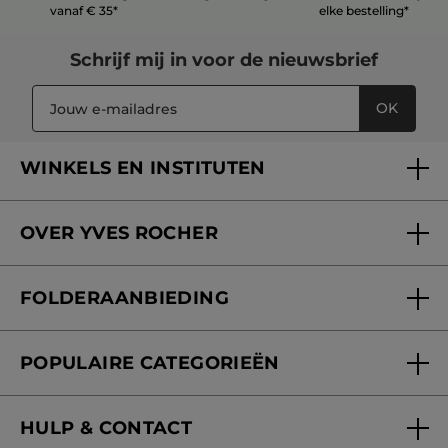
vanaf € 35*
elke bestelling*
Schrijf mij in voor
de nieuwsbrief
OK
WINKELS EN INSTITUTEN
Een winkel of instituut vinden
OVER YVES ROCHER
Verzorging in onze Schoonheidsinstituten
Wie zijn we
Mijn klantenkaart
FOLDERAANBIEDING
Onze beloften
Folderaanbieding
Fondation Yves Rocher
POPULAIRE CATEGORIEËN
Blog Act Beautiful
Nieuwe producten
HULP & CONTACT
Aanbiedingen