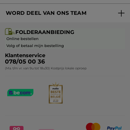
Volg mijn bestelling
Bestsellers
WORD DEEL VAN ONS TEAM
Mijn geschenken
Cadeau-ideeën
Carrière & Vacatures
Folderaanbieding / post
Monoï collectie
FOLDERAANBIEDING
Franchisenemer of bedrijfsleider worden
Veelgestelde vragen
Kerstcollectie
Online bestellen
Contact opnemen
Volg of betaal mijn bestelling
Klantenservice
078/05 00 36
(Ma. t/m vr. van 9u tot 18u30) Kostprijs lokale oproep