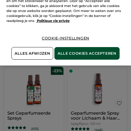
en om het siteverkeer te analyseren. Door op “Accepteer alle
Duo Eaux Fraîches -
cookies” te klikken, ga je akkoord met het gebruik van alle cookies
Sprankelend & Poederig
die op onze website worden geplaatst. Om meer te weten over ons
cookiegebruik, klik je op "Cookie-instellingen" in de banner of
(168)
raadpleeg je ons
Politique vie privée
Ter vergelijking
38,99 €
met de
adviesprijs:
69,80 €
COOKIE-INSTELLINGEN
IN
WINKELMANDJE
ALLES AFWIJZEN
ALLE COOKIES ACCEPTEREN
-23%
Set Geparfumeerde
Geparfumeerde Spray
Sprays
voor Lichaam & Haar
Framboos &
Sprayflacon
100 ml
Pepermunt
(655)
(446)