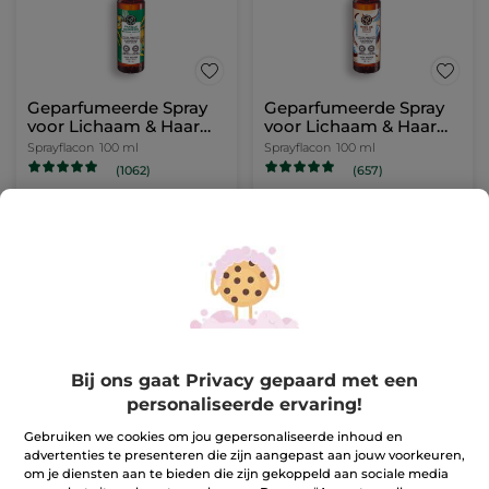
Geparfumeerde Spray
Geparfumeerde Spray
voor Lichaam & Haar
voor Lichaam & Haar
Bourbonvanille
Kokosnoot
Sprayflacon
100 ml
Sprayflacon
100 ml
(1062)
(657)
10,99 €
10,99 €
IN
IN
WINKELMANDJE
WINKELMANDJE
-44%
Bij ons gaat Privacy gepaard met een
personaliseerde ervaring!
Gebruiken we cookies om jou gepersonaliseerde inhoud en
advertenties te presenteren die zijn aangepast aan jouw voorkeuren,
om je diensten aan te bieden die zijn gekoppeld aan sociale media