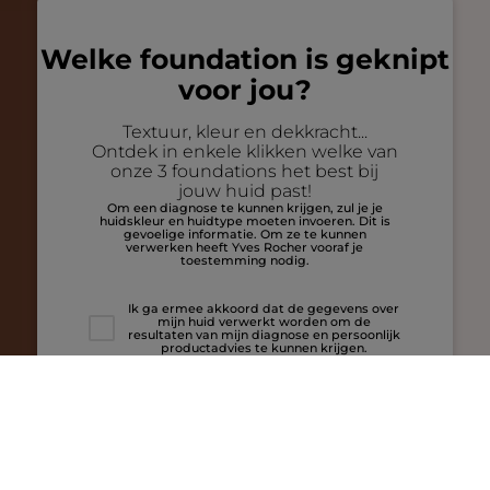
Welke foundation is geknipt
voor jou?
Textuur, kleur en dekkracht...
Ontdek in enkele klikken welke van
onze 3 foundations het best bij
jouw huid past!
Om een diagnose te kunnen krijgen, zul je je
huidskleur en huidtype moeten invoeren. Dit is
gevoelige informatie. Om ze te kunnen
verwerken heeft Yves Rocher vooraf je
toestemming nodig.
Ik ga ermee akkoord dat de gegevens over
mijn huid verwerkt worden om de
resultaten van mijn diagnose en persoonlijk
productadvies te kunnen krijgen.
VIND MIJN JUISTE KLEUR