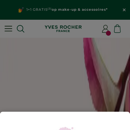
(3)
1+1 GRATIS
op make-up & accessoires*