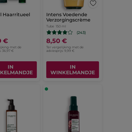
l Haarritueel
Intens Voedende
Verzorgingscrème
Tube
150 ml
(243)
9 €
8,50 €
lijking met de
Ter vergelijking met de
s: 36,97 €
adviesprijs: 9,99 €
IN
IN
KELMANDJE
WINKELMANDJE