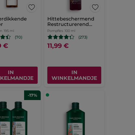
erdikkende
Hittebeschermend
er
Restructurerend
Spray
on
195 ml
Pompfles
100 ml
(70)
(273)
9 €
11,99 €
IN
IN
KELMANDJE
WINKELMANDJE
-17%