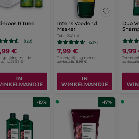
i-Roos Ritueel
Intens Voedend
Duo V
Masker
Sham
Tube
200 ml
(128)
(217)
,99 €
7,99 €
9,99
vergelijking met de
Ter vergelijking met de
Ter verge
sprijs: 29,98 €
adviesprijs: 8,99 €
adviesprijs
IN
IN
INKELMANDJE
WINKELMANDJE
WIN
-19%
-17%