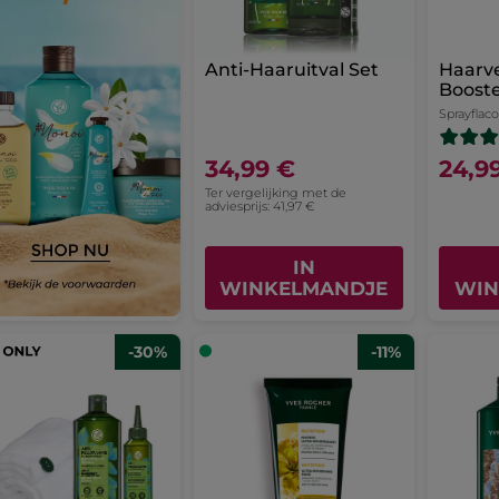
Anti-Haaruitval Set
Haarv
Boost
Sprayflac
34,99 €
24,9
Ter vergelijking met de
adviesprijs: 41,97 €
IN
WINKELMANDJE
WIN
-30%
-11%