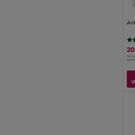
Ant
20
Ter 
advie
W