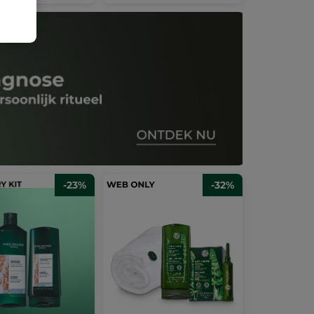
-23%
-32%