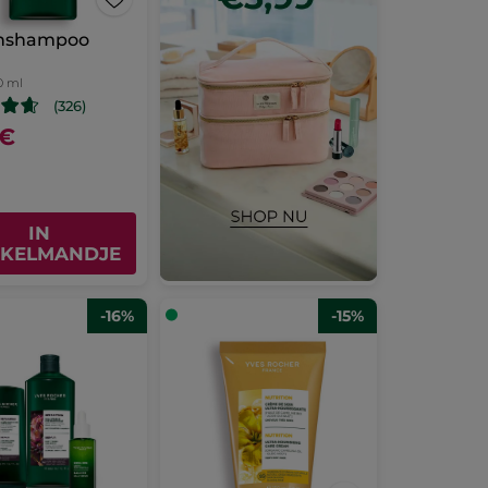
enshampoo
0 ml
(326)
 €
IN
KELMANDJE
-16%
-15%