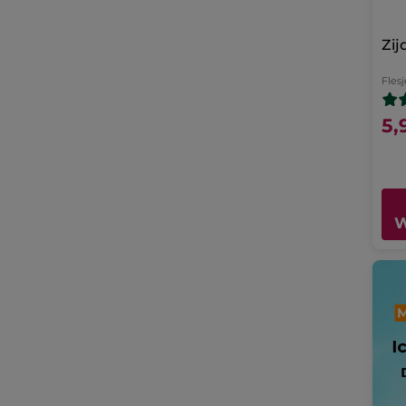
Zi
Flesj
5,
W