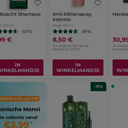
jdezacht Shampoo
Anti-klittenspray
Herste
express
e
300 ml
Flesje
150 ml
(1270)
(876)
99 €
8,50 €
30,9
Ter vergelijking met de
Ter verge
adviesprijs: 9,99 €
adviesprij
IN
IN
INKELMANDJE
WINKELMANDJE
WIN
-17%