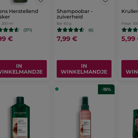
ens Herstellend
Shampoobar -
Krull
sker
zuiverheid
200 ml
Bar
60 g
Flesje
30
(371)
(6)
99 €
7,99 €
5,99
IN
IN
INKELMANDJE
WINKELMANDJE
WIN
-15%