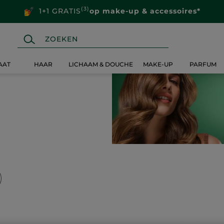
(3)
1+1 GRATIS
op make-up & accessoires*
AAT
HAAR
LICHAAM & DOUCHE
MAKE-UP
PARFUM