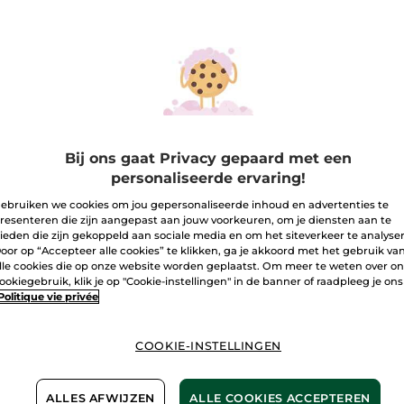
-17%
-19%
Bij ons gaat Privacy gepaard met een
personaliseerde ervaring!
edende Shampoo
Versterkende Anti-
Haarve
ebruiken we cookies om jou gepersonaliseerde inhoud en advertenties te
o
haaruitval Shampoo
Herste
resenteren die zijn aangepast aan jouw voorkeuren, om je diensten aan te
ieden die zijn gekoppeld aan sociale media en om het siteverkeer te analyse
Duo
oor op “Accepteer alle cookies” te klikken, ga je akkoord met het gebruik va
(629)
(1073)
lle cookies die op onze website worden geplaatst. Om meer te weten over o
99 €
12,99 €
12,99
ookiegebruik, klik je op "Cookie-instellingen" in de banner of raadpleeg je ons
Politique vie privée
vergelijking met de
Ter vergelijking met de
Ter verge
sprijs: 11,98 €
adviesprijs: 15,98 €
adviesprij
COOKIE-INSTELLINGEN
IN
IN
INKELMANDJE
WINKELMANDJE
WIN
ALLES AFWIJZEN
ALLE COOKIES ACCEPTEREN