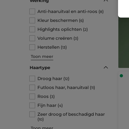
Werking
Anti-haaruitval en anti-roos
(
)
8
Kleur beschermen
(
)
6
Highlights oplichten
(
)
2
Volume creëren
(
)
3
Herstellen
(
)
13
Toon meer
Haartype
Droog haar
(
)
12
Futloos haar, haaruitval
(
)
11
Roos
(
)
3
Fijn haar
(
)
4
Zeer droog of beschadigd haar
(
)
10
Toon meer