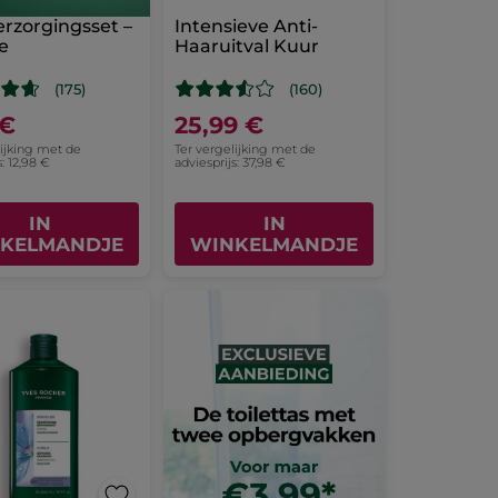
rzorgingsset –
Intensieve Anti-
e
Haaruitval Kuur
(175)
(160)
 €
25,99 €
lijking met de
Ter vergelijking met de
s: 12,98 €
adviesprijs: 37,98 €
IN
IN
KELMANDJE
WINKELMANDJE