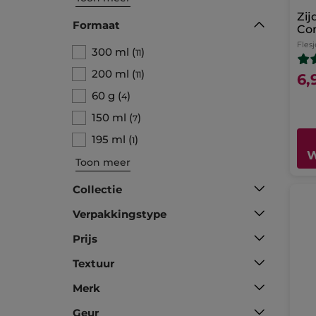
Zij
Formaat
Con
Flesj
300 ml
(
)
11
200 ml
(
)
11
6,
60 g
(
)
4
150 ml
(
)
7
195 ml
(
)
1
W
Toon meer
Collectie
Verpakkingstype
Prijs
Textuur
Merk
Geur