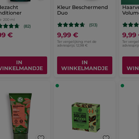
dezacht
Kleur Beschermend
Haarve
ditioner
Duo
Volum
e
200 ml
(513)
(82)
99 €
9,99 €
9,99
Ter vergelijking met de
Ter verge
adviesprijs: 12,98 €
adviesprij
IN
IN
INKELMANDJE
WINKELMANDJE
WIN