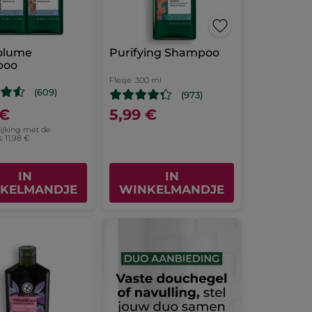
olume
Purifying Shampoo
poo
Flesje
300 ml
(609)
(973)
 €
5,99 €
lijking met de
: 11,98 €
IN
IN
KELMANDJE
WINKELMANDJE