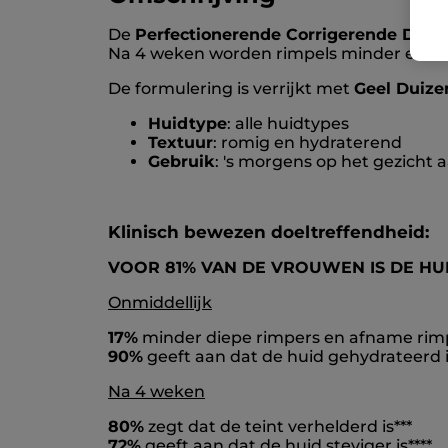
De
Perfectionerende Corrigerende Dagc
Na 4 weken worden rimpels minder en is d
De formulering is verrijkt met
Geel Duizen
Huidtype
: alle huidtypes
Textuur
: romig en hydraterend
Gebruik
: 's morgens op het gezicht
Klinisch bewezen doeltreffendheid:
VOOR 81% VAN DE VROUWEN IS DE HU
Onmiddellijk
17%
minder diepe rimpers en afname rim
90%
geeft aan dat de huid gehydrateerd i
Na 4 weken
80%
zegt dat de teint verhelderd is***
72%
geeft aan dat de huid steviger is****