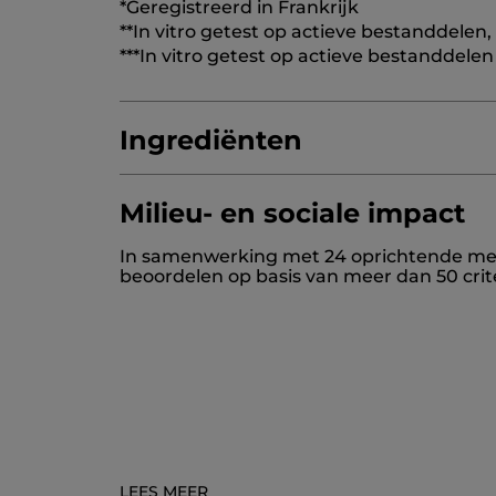
*Geregistreerd in Frankrijk
**In vitro getest op actieve bestanddelen
***In vitro getest op actieve bestanddelen
Ingrediënten
Milieu- en sociale impact
AQUA/WATER/EAU
GLYCERIN
CAPRYLI
In samenwerking met 24 oprichtende merk
COCO-CAPRYLATE/CAPRATE
MACADAMI
beoordelen op basis van meer dan 50 crit
VITIS VINIFERA (GRAPE) SEED OIL
SQUA
DIMETHICONE
PENTYLENE GLYCOL.
ZE
HYDROXYETHYL ACRYLATE/SODIUM AC
PYRUS MALUS (APPLE) FRUIT EXTRACT
SYRINGA VULGARIS (LILAC) EXTRACT
PO
TETRAMETHYL ACETYLOCTAHYDRONAP
PANTOLACTONE
GERANYL ACETATE
AP
ISOEUGENYL ACETATE
POTASSIUM SOR
LEES MEER