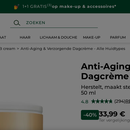
(3)
1+1 GRATIS
op make-up & accessoires*
AAT
HAAR
LICHAAM & DOUCHE
MAKE-UP
PARFUM
B cream
Anti-Aging & Verzorgende Dagcrème - Alle Huidtypes
Anti-Agin
Dagcrème 
Herstelt, maakt st
50 ml
(294)
R
4.8
★★★★★
★★★★★
4.8
van
33,99 €
-40%
de
5
Ter vergelijkin
sterren.
Lees
reviews.