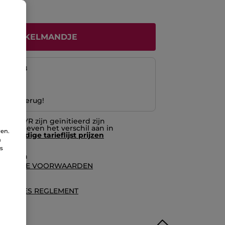
N WINKELMANDJE
naf
12/08
ng
 Geld terug!
 door YR zijn geïnitieerd zijn
en. Zij geven het verschil aan in
ren.
t de
huidige tarieflijst prijzen
n
ns
waarden
ALGEMENE VOORWAARDEN
es
ECENSIES REGLEMENT