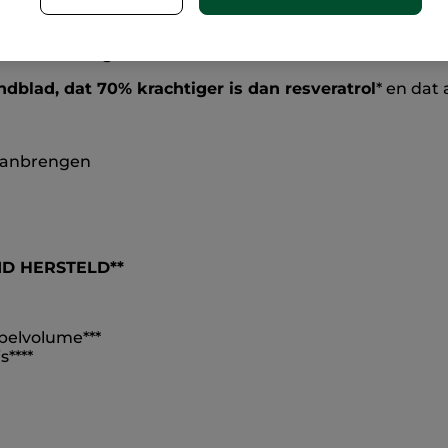
rème voor Alle Huidtypes
maakt rimpels glad, en herst
e huid steviger en hersteld.
dblad, dat 70% krachtiger is dan resveratrol
* en dat
 aanbrengen
ID HERSTELD**
pelvolume***
s****