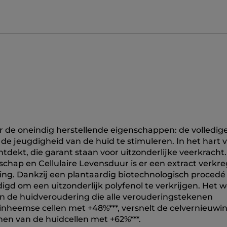
r de oneindig herstellende eigenschappen: de volledig
 de jeugdigheid van de huid te stimuleren. In het hart 
ntdekt, die garant staan voor uitzonderlijke veerkracht.
chap en Cellulaire Levensduur is er een extract verkr
king. Dankzij een plantaardig biotechnologisch proced
gd om een uitzonderlijk polyfenol te verkrijgen. Het w
n de huidveroudering die alle verouderingstekenen
n inheemse cellen met +48%***, versnelt de celvernieuw
en van de huidcellen met +62%***.