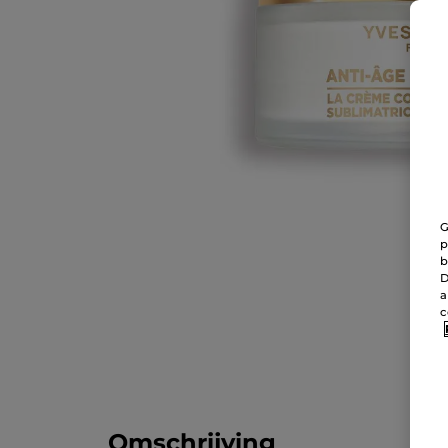
G
p
b
D
a
c
Omschrijving