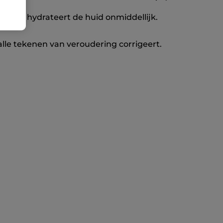
elt en hydrateert de huid onmiddellijk.
 alle tekenen van veroudering corrigeert.