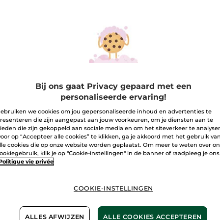
Anti-
Aantal
Aging
&
Verzorgende
Dagcrème
I
-
Alle
Huidtypes
Bezorging va
Veilige betali
Bij ons gaat Privacy gepaard met een
personaliseerde ervaring!
Niet tevreden?
ebruiken we cookies om jou gepersonaliseerde inhoud en advertenties te
De promoties die
resenteren die zijn aangepast aan jouw voorkeuren, om je diensten aan te
prijsvergelijking
ieden die zijn gekoppeld aan sociale media en om het siteverkeer te analyse
vergelijking me
oor op “Accepteer alle cookies” te klikken, ga je akkoord met het gebruik va
lle cookies die op onze website worden geplaatst. Om meer te weten over o
Algemene Voor
ookiegebruik, klik je op "Cookie-instellingen" in de banner of raadpleeg je ons
LEES HIER DE 
Politique vie privée
Klantenrecensi
LEES KLANTENR
COOKIE-INSTELLINGEN
ALLES AFWIJZEN
ALLE COOKIES ACCEPTEREN