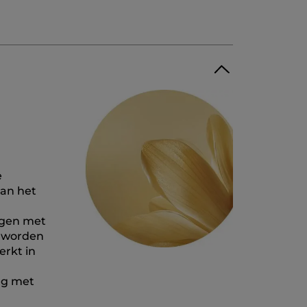
e
van het
egen met
é worden
erkt in
ing met