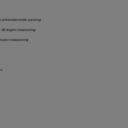
de antioxiderende werking
na 28 dagen toepassing
minuten toepassing
en.