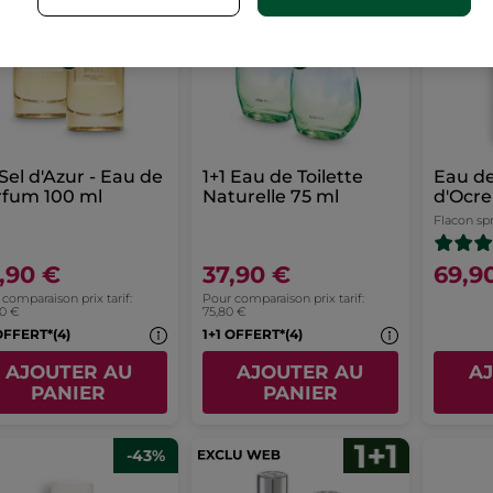
 Sel d'Azur - Eau de
1+1 Eau de Toilette
Eau de
rfum 100 ml
Naturelle 75 ml
d'Ocre
Flacon sp
,90 €
37,90 €
69,9
comparaison prix tarif:
Pour comparaison prix tarif:
80 €
75,80 €
OFFERT*(4)
1+1 OFFERT*(4)
AJOUTER AU
AJOUTER AU
A
PANIER
PANIER
-43%