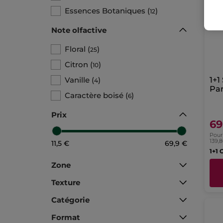
Essences Botaniques
(
)
12
Note olfactive
Floral
(
)
25
Citron
(
)
10
Vanille
(
)
1+1
4
Pa
Caractère boisé
(
)
6
Prix
69
Pour 
139,
11,5 €
69,9 €
1+1 
Zone
Texture
Catégorie
Format