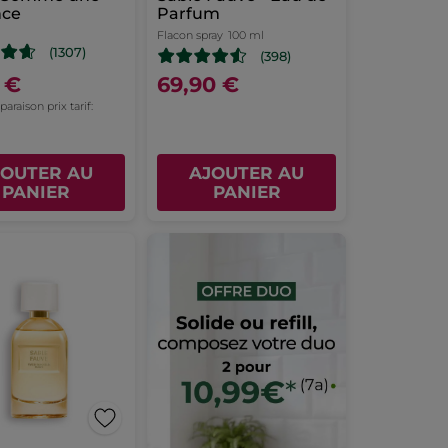
nce
Parfum
Flacon spray
100 ml
(1307)
(398)
 €
69,90 €
raison prix tarif:
JOUTER AU
AJOUTER AU
PANIER
PANIER