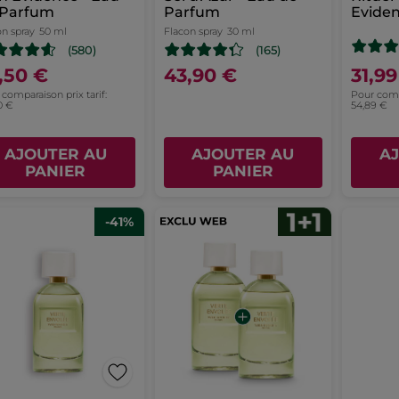
 Parfum
Parfum
Evide
on spray
50 ml
Flacon spray
30 ml
(580)
(165)
,50 €
43,90 €
31,99
comparaison prix tarif:
Pour compa
0 €
54,89 €
AJOUTER AU
AJOUTER AU
A
PANIER
PANIER
-41%