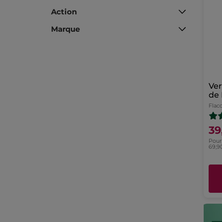
Action
Marque
Ver
de
Flac
39
Pour 
69,9