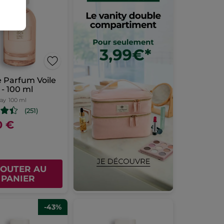
 Parfum Voile
 - 100 ml
ray
100 ml
(251)
0 €
JOUTER AU
PANIER
-43%