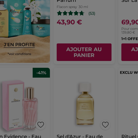
Parfum
Sur La
Flacon spray
30 ml
(53)
43,90 €
69,9
Pour compa
139,80 €
1+1 OFFE
AJOUTER AU
A
PANIER
-41%
 Evidence - Eau
Sel d'Azur - Eau de
Ritue