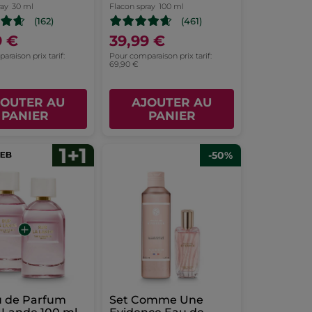
ray
30 ml
Flacon spray
100 ml
(162)
(461)
9 €
39,99 €
raison prix tarif:
Pour comparaison prix tarif:
69,90 €
JOUTER AU
AJOUTER AU
PANIER
PANIER
-50%
u de Parfum
Set Comme Une