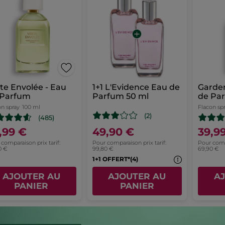
te Envolée - Eau
1+1 L'Evidence Eau de
Garden
 Parfum
Parfum 50 ml
de Pa
on spray
100 ml
Flacon sp
(2)
(485)
,99 €
49,90 €
39,9
comparaison prix tarif:
Pour comparaison prix tarif:
Pour compa
0 €
99,80 €
69,90 €
1+1 OFFERT*(4)
AJOUTER AU
AJOUTER AU
A
PANIER
PANIER