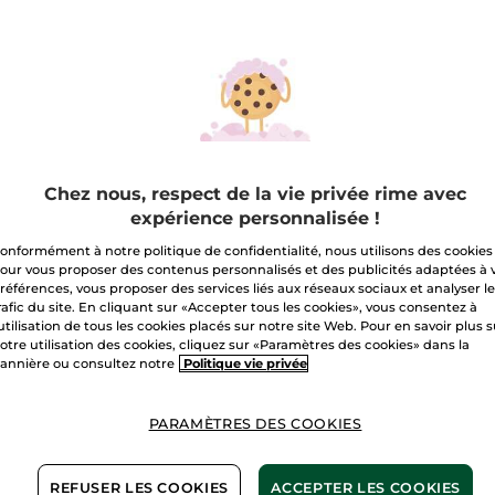
1 Comme Une
1+1 Comme Une
1+1 C
dence Eau de
Evidence Eau de
Eviden
Chez nous, respect de la vie privée rime avec
rfum
Parfum 100 ml
de Pa
expérience personnalisée !
(1)
onformément à notre politique de confidentialité, nous utilisons des cookies
,90 €
69,90 €
53,9
our vous proposer des contenus personnalisés et des publicités adaptées à 
comparaison prix tarif:
Pour comparaison prix tarif:
Pour compa
références, vous proposer des services liés aux réseaux sociaux et analyser l
0 €
139,80 €
107,80 €
rafic du site. En cliquant sur «Accepter tous les cookies», vous consentez à
OFFERT*(4)
1+1 OFFERT*(4)
1+1 OFFE
'utilisation de tous les cookies placés sur notre site Web. Pour en savoir plus 
otre utilisation des cookies, cliquez sur «Paramètres des cookies» dans la
AJOUTER AU
AJOUTER AU
A
annière ou consultez notre
Politique vie privée
PANIER
PANIER
PARAMÈTRES DES COOKIES
REFUSER LES COOKIES
ACCEPTER LES COOKIES