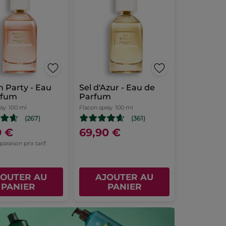
 Party - Eau
Sel d'Azur - Eau de
rfum
Parfum
ray
100 ml
Flacon spray
100 ml
(267)
(361)
9 €
69,90 €
raison prix tarif:
JOUTER AU
AJOUTER AU
PANIER
PANIER