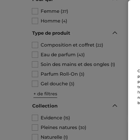
Femme
(
)
37
Homme
(
)
4
Type de produit
Composition et coffret
(
)
22
1+
Evi
Eau de parfum
(
)
43
Pa
Soin des mains et des ongles
(
)
1
C
49
Parfum Roll-On
(
)
3
p
Pour 
p
Gel douche
(
)
3
99,8
t
1+1 
l
+ de filtres
n
b
Collection
Evidence
(
)
15
Pleines natures
(
)
30
Naturelle
(
)
1