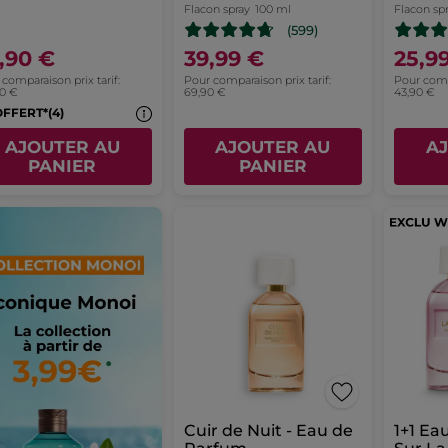
Flacon spray
100 ml
Flacon sp
(599)
,90 €
39,99 €
25,9
comparaison prix tarif:
Pour comparaison prix tarif:
Pour compa
80 €
69,90 €
43,90 €
OFFERT*(4)
AJOUTER AU
AJOUTER AU
A
PANIER
PANIER
Cuir de Nuit - Eau de
1+1 Ea