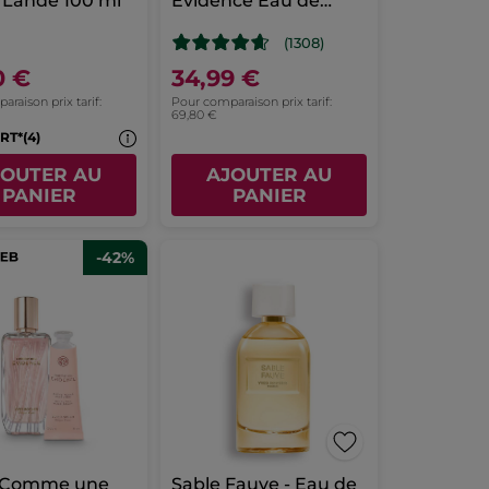
 Lande 100 ml
Evidence Eau de
Parfum & Lait Corps
(1308)
0 €
34,99 €
raison prix tarif:
Pour comparaison prix tarif:
69,80 €
RT*(4)
JOUTER AU
AJOUTER AU
PANIER
PANIER
-42%
l Comme une
Sable Fauve - Eau de