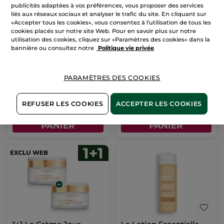
publicités adaptées à vos préférences, vous proposer des services
liés aux réseaux sociaux et analyser le trafic du site. En cliquant sur
«Accepter tous les cookies», vous consentez à l'utilisation de tous les
cookies placés sur notre site Web. Pour en savoir plus sur notre
utilisation des cookies, cliquez sur «Paramètres des cookies» dans la
1+1 La Crème Jour
1+1 Soin Illuminateur
bannière ou consultez notre
Politique vie privée
Correctrice
Anti Âge Global
Sublimatrice - Toutes
Peaux 50ml
PARAMÈTRES DES COOKIES
Pour
Pour
56,90 €
46,90 €
comparaison prix
comparaison prix
tarif: 113,80 €
tarif: 93,80 €
1+1 OFFERT*(4)
1+1 OFFERT*(4)
REFUSER LES COOKIES
ACCEPTER LES COOKIES
AJOUTER AU
AJOUTER AU
PANIER
PANIER