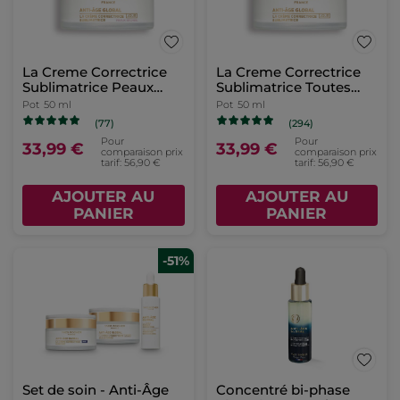
La Creme Correctrice
La Creme Correctrice
Sublimatrice Peaux
Sublimatrice Toutes
Sèches
Peaux
Pot
50 ml
Pot
50 ml
(77)
(294)
Pour
Pour
33,99 €
33,99 €
comparaison prix
comparaison prix
tarif: 56,90 €
tarif: 56,90 €
AJOUTER AU
AJOUTER AU
PANIER
PANIER
-51%
Set de soin - Anti-Âge
Concentré bi-phase