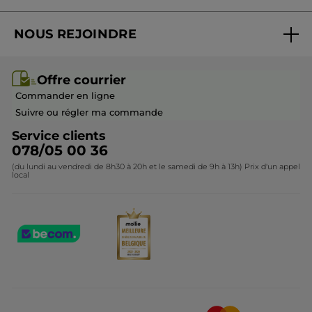
Suivre ma commande
Best-sellers
NOUS REJOINDRE
Mes cadeaux
Idées cadeaux
Rejoindre nos équipes
Offre courrier / dépliant
Collection Monoï
Offre courrier
Devenir franchisé ou gérant
Questions & Réponses
Collection de Noël
Commander en ligne
Contactez-nous
Suivre ou régler ma commande
Service clients
078/05 00 36
(du lundi au vendredi de 8h30 à 20h et le samedi de 9h à 13h) Prix d'un appel
local