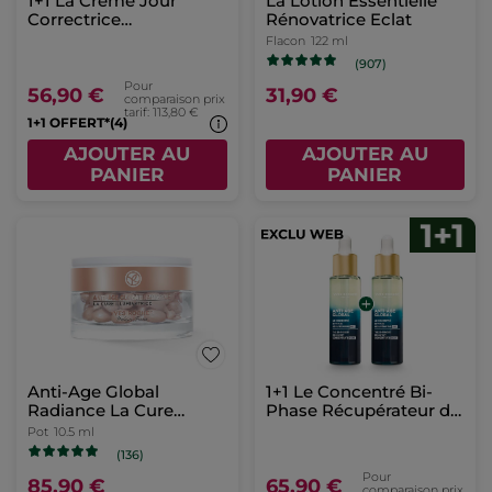
1+1 La Crème Jour
La Lotion Essentielle
Correctrice
Rénovatrice Eclat
Sublimatrice - peaux
Flacon
122 ml
sèches 50 ml
(907)
Pour
56,90 €
31,90 €
comparaison prix
tarif: 113,80 €
1+1 OFFERT*(4)
AJOUTER AU
AJOUTER AU
PANIER
PANIER
Anti-Age Global
1+1 Le Concentré Bi-
Radiance La Cure
Phase Récupérateur de
Illuminatrice
Nuit 30 ml
Pot
10.5 ml
(136)
Pour
85,90 €
65,90 €
comparaison prix