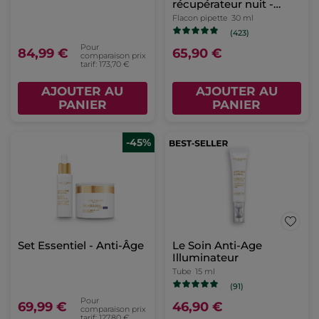
récupérateur nuit -
Anti-Âge Global
Flacon pipette
30 ml
(423)
Pour
84,99 €
65,90 €
comparaison prix
tarif: 173,70 €
AJOUTER AU
AJOUTER AU
PANIER
PANIER
-45%
Set Essentiel - Anti-Âge
Le Soin Anti-Age
Illuminateur
Tube
15 ml
(91)
Pour
69,99 €
46,90 €
comparaison prix
tarif: 127,80 €