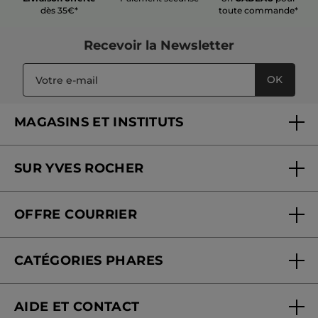
dès 35€*
toute commande*
Recevoir
la Newsletter
OK
MAGASINS ET INSTITUTS
Trouver un magasin ou institut
SUR YVES ROCHER
Soins en institut
Qui sommes-nous
Carte fidélité magasin
OFFRE COURRIER
Nos engagements
Offre courrier
Fondation Yves Rocher
CATÉGORIES PHARES
Blog Act Beautiful
Nouveautés
AIDE ET CONTACT
Promotions