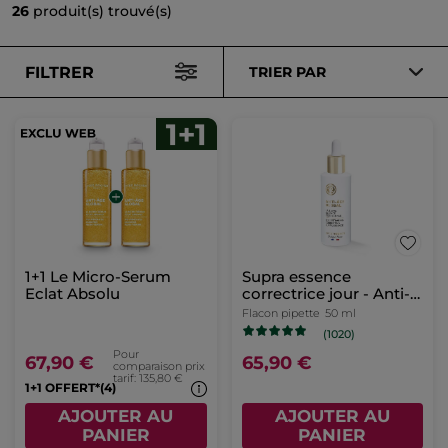
26
produit(s) trouvé(s)
FILTRER
TRIER PAR
1+1 Le Micro-Serum
Supra essence
Eclat Absolu
correctrice jour - Anti-
Âge Global
Flacon pipette
50 ml
(1020)
Pour
67,90 €
65,90 €
comparaison prix
tarif: 135,80 €
1+1 OFFERT*(4)
AJOUTER AU
AJOUTER AU
PANIER
PANIER