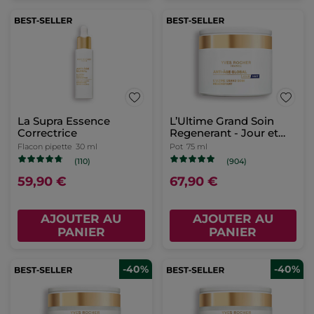
La Supra Essence
L’Ultime Grand Soin
Correctrice
Regenerant - Jour et
Nuit
Flacon pipette
30 ml
Pot
75 ml
(110)
(904)
59,90 €
67,90 €
AJOUTER AU
AJOUTER AU
PANIER
PANIER
-40%
-40%