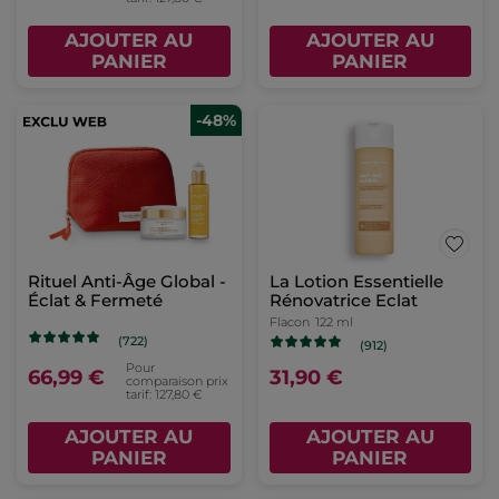
AJOUTER AU
AJOUTER AU
PANIER
PANIER
-48%
Rituel Anti-Âge Global -
La Lotion Essentielle
Éclat & Fermeté
Rénovatrice Eclat
Flacon
122 ml
(722)
(912)
Pour
66,99 €
31,90 €
comparaison prix
tarif: 127,80 €
AJOUTER AU
AJOUTER AU
PANIER
PANIER