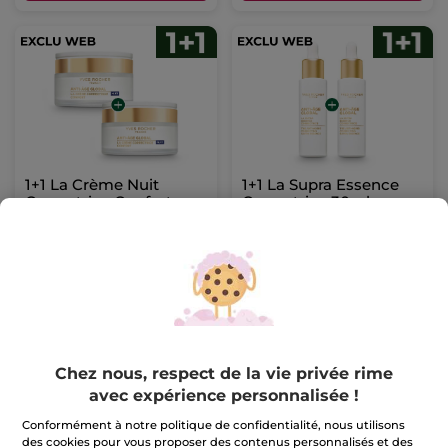
1+1 La Crème Nuit
1+1 La Supra Essence
Correctrice Confort -
Correctrice 30ml
Toutes Peaux 50ml
Pour
Pour
56,90 €
59,90 €
comparaison prix
comparaison prix
tarif: 113,80 €
tarif: 119,80 €
1+1 OFFERT*(4)
1+1 OFFERT*(4)
AJOUTER AU
AJOUTER AU
PANIER
PANIER
Chez nous, respect de la vie privée rime
avec expérience personnalisée !
Conformément à notre politique de confidentialité, nous utilisons
des cookies pour vous proposer des contenus personnalisés et des