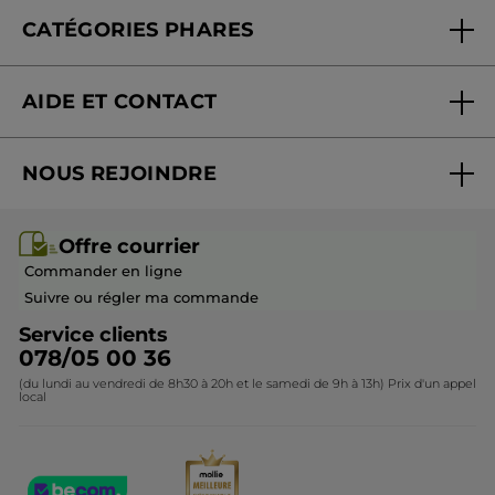
Offre courrier
Fondation Yves Rocher
CATÉGORIES PHARES
Blog Act Beautiful
Nouveautés
AIDE ET CONTACT
Promotions
Suivre ma commande
Best-sellers
NOUS REJOINDRE
Mes cadeaux
Idées cadeaux
Rejoindre nos équipes
Offre courrier / dépliant
Collection Monoï
Offre courrier
Devenir franchisé ou gérant
Questions & Réponses
Collection de Noël
Commander en ligne
Contactez-nous
Suivre ou régler ma commande
Service clients
078/05 00 36
(du lundi au vendredi de 8h30 à 20h et le samedi de 9h à 13h) Prix d'un appel
local