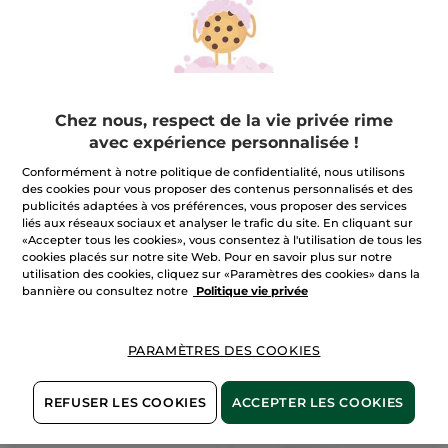
AJOUTER AU
AJOUTER AU
PANIER
PANIER
Chez nous, respect de la vie privée rime
avec expérience personnalisée !
Conformément à notre politique de confidentialité, nous utilisons
des cookies pour vous proposer des contenus personnalisés et des
publicités adaptées à vos préférences, vous proposer des services
liés aux réseaux sociaux et analyser le trafic du site. En cliquant sur
«Accepter tous les cookies», vous consentez à l'utilisation de tous les
Kit Routine Baies
Vernis à Ongles Doré -
cookies placés sur notre site Web. Pour en savoir plus sur notre
d'hiver
Edition Limitée
utilisation des cookies, cliquez sur «Paramètres des cookies» dans la
Multi
Flaconnette
5 ml
bannière ou consultez notre
Politique vie privée
(5)
(120)
9,99 €
4,99 €
PARAMÈTRES DES COOKIES
AJOUTER AU
AJOUTER AU
PANIER
PANIER
REFUSER LES COOKIES
ACCEPTER LES COOKIES