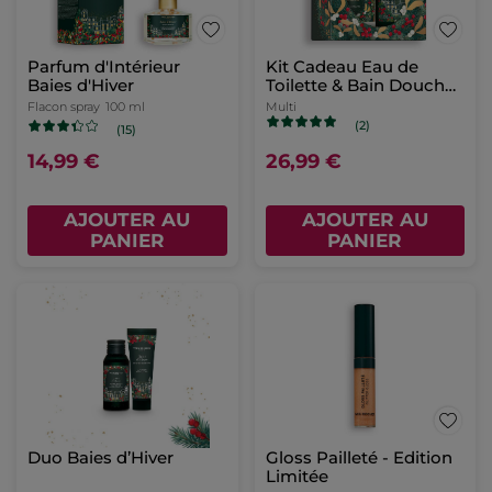
Parfum d'Intérieur
Kit Cadeau Eau de
Baies d'Hiver
Toilette & Bain Douche
Baies d'Hiver
Flacon spray
100 ml
Multi
(2)
(15)
14,99 €
26,99 €
AJOUTER AU
AJOUTER AU
PANIER
PANIER
Duo Baies d’Hiver
Gloss Pailleté - Edition
Limitée