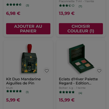
Flaconnette
7 ml
- 1 teinte
(3)
(7)
6,98 €
13,99 €
AJOUTER AU
CHOISIR
PANIER
COULEUR (1)
Kit Duo Mandarine
Eclats d'Hiver Palette
Aiguilles de Pin
Regard - Edition
Limitée
Multi
Boîtier
4 g
- 1 teinte
(1)
(4)
5,99 €
15,99 €