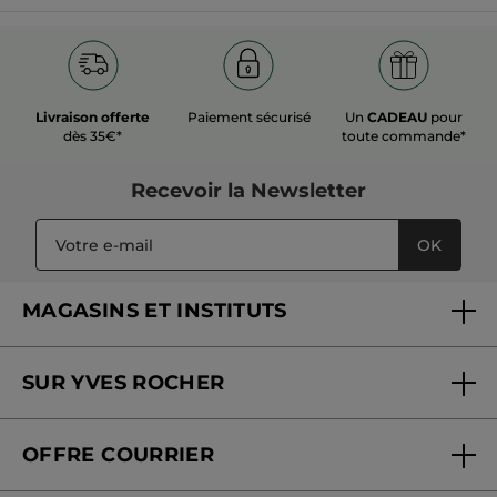
Livraison offerte
Paiement sécurisé
Un
CADEAU
pour
dès 35€*
toute commande*
Recevoir
la Newsletter
OK
MAGASINS ET INSTITUTS
Trouver un magasin ou institut
SUR YVES ROCHER
Soins en institut
Qui sommes-nous
Carte fidélité magasin
OFFRE COURRIER
Nos engagements