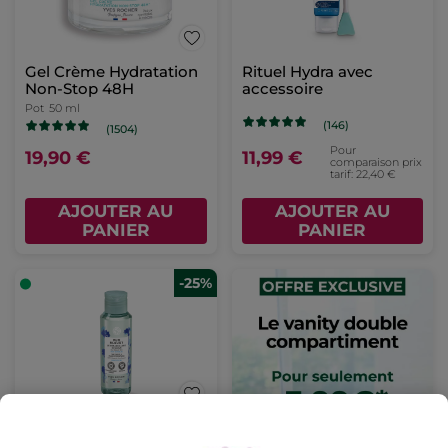
Gel Crème Hydratation
Rituel Hydra avec
Non-Stop 48H
accessoire
Pot
50 ml
(146)
(1504)
Pour
19,90 €
11,99 €
comparaison prix
tarif: 22,40 €
AJOUTER AU
AJOUTER AU
PANIER
PANIER
-25%
Démaquillant douceur -
Pur Bleuet