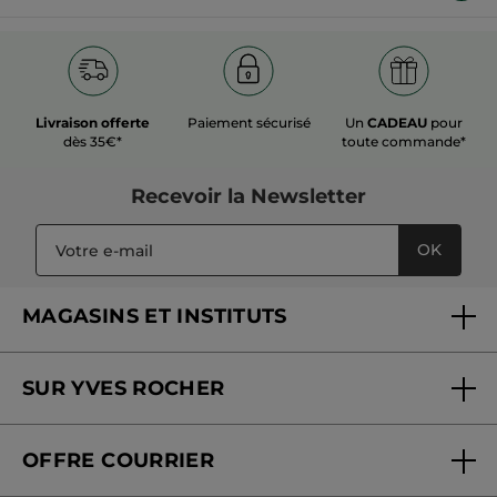
Livraison offerte
Paiement sécurisé
Un
CADEAU
pour
dès 35€*
toute commande*
Recevoir
la Newsletter
OK
MAGASINS ET INSTITUTS
Trouver un magasin ou institut
SUR YVES ROCHER
Soins en institut
Qui sommes-nous
Carte fidélité magasin
OFFRE COURRIER
Nos engagements