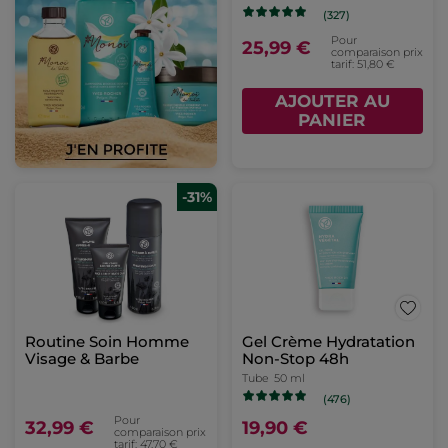
(327)
Pour
25,99 €
comparaison prix
tarif: 51,80 €
AJOUTER AU
PANIER
-31%
Routine Soin Homme
Gel Crème Hydratation
Visage & Barbe
Non-Stop 48h
Tube
50 ml
(476)
Pour
32,99 €
19,90 €
comparaison prix
tarif: 47,70 €