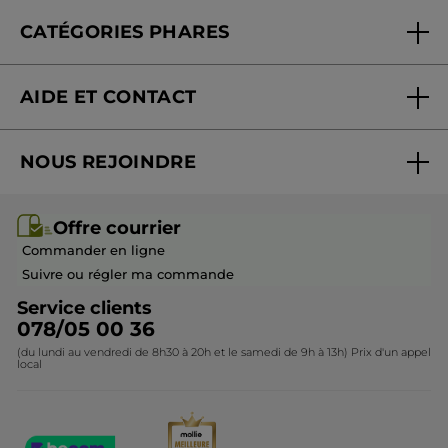
Offre courrier
Fondation Yves Rocher
CATÉGORIES PHARES
Blog Act Beautiful
Nouveautés
AIDE ET CONTACT
Promotions
Suivre ma commande
Best-sellers
NOUS REJOINDRE
Mes cadeaux
Idées cadeaux
Rejoindre nos équipes
Offre courrier / dépliant
Collection Monoï
Offre courrier
Devenir franchisé ou gérant
Questions & Réponses
Collection de Noël
Commander en ligne
Contactez-nous
Suivre ou régler ma commande
Service clients
078/05 00 36
(du lundi au vendredi de 8h30 à 20h et le samedi de 9h à 13h) Prix d'un appel
local