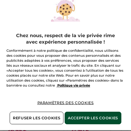
Flacon
100 ml
(1590)
Pour
4,50 €
comparaison
prix tarif: 5,99 €
AJOUTER AU
Chez nous, respect de la vie privée rime
PANIER
avec expérience personnalisée !
Conformément à notre politique de confidentialité, nous utilisons
des cookies pour vous proposer des contenus personnalisés et des
publicités adaptées à vos préférences, vous proposer des services
-48%
liés aux réseaux sociaux et analyser le trafic du site. En cliquant sur
«Accepter tous les cookies», vous consentez à l'utilisation de tous les
cookies placés sur notre site Web. Pour en savoir plus sur notre
utilisation des cookies, cliquez sur «Paramètres des cookies» dans la
bannière ou consultez notre
Politique vie privée
PARAMÈTRES DES COOKIES
Rituel Hydra - Regard &
1+1 Gel-Crème
Visage
Désaltérant
REFUSER LES COOKIES
ACCEPTER LES COOKIES
(649)
Pour
Pour
26,99 €
21,90 €