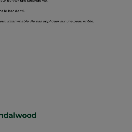
 leur donner une seconde vie.
 le bac de tri.
 yeux. Inflammable. Ne pas appliquer sur une peau irritée.
andalwood