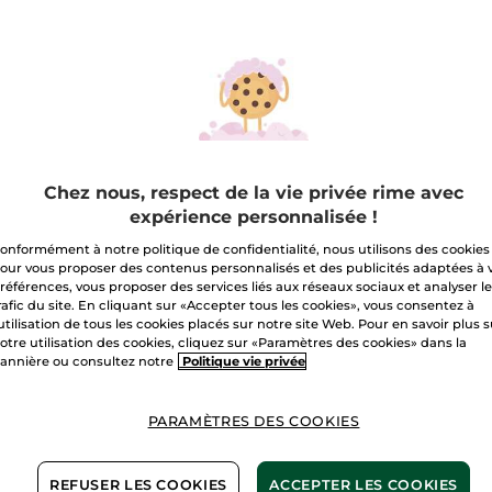
Soleil
A
-
Eau
de
Parfum
Livraison à par
Paiement sécu
Satisfait ou r
Chez nous, respect de la vie privée rime avec
Conditions géné
VOIR LES CONDI
expérience personnalisée !
Avis clients
onformément à notre politique de confidentialité, nous utilisons des cookies
VOIR LA POLITIQ
our vous proposer des contenus personnalisés et des publicités adaptées à 
références, vous proposer des services liés aux réseaux sociaux et analyser l
rafic du site. En cliquant sur «Accepter tous les cookies», vous consentez à
'utilisation de tous les cookies placés sur notre site Web. Pour en savoir plus 
otre utilisation des cookies, cliquez sur «Paramètres des cookies» dans la
annière ou consultez notre
Politique vie privée
ients
Alcool
PARAMÈTRES DES COOKIES
e naturelle
végét
GORGÉE DE SOLEIL
REFUSER LES COOKIES
ACCEPTER LES COOKIES