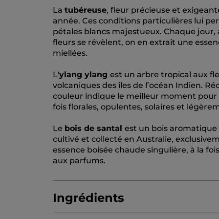
La
tubéreuse
, fleur précieuse et exigeant
année. Ces conditions particulières lui pe
pétales blancs majestueux. Chaque jour, au
fleurs se révèlent, on en extrait une esse
miellées.
L'
ylang ylang
est un arbre tropical aux fl
volcaniques des îles de l’océan Indien. Réc
couleur indique le meilleur moment pour les 
fois florales, opulentes, solaires et légèr
Le
bois de santal
est un bois aromatique d
cultivé et collecté en Australie, exclusiv
essence boisée chaude singulière, à la foi
aux parfums.
Ingrédients