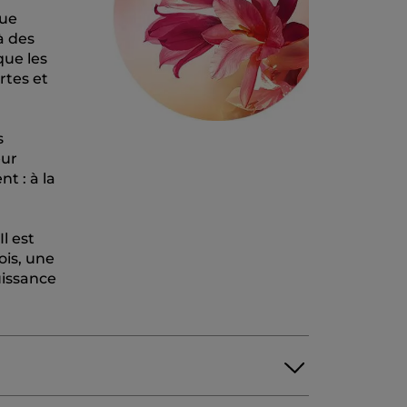
que
à des
que les
rtes et
s
eur
t : à la
l est
ois, une
uissance