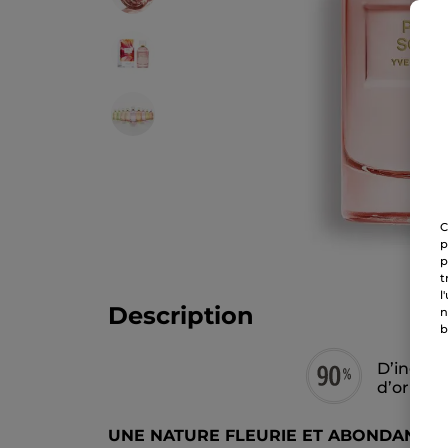
C
p
p
t
l
Description
n
b
D’ingréd
d’origin
UNE NATURE FLEURIE ET ABONDANTE 