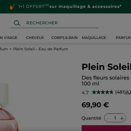
(3)
1+1 OFFERT
sur maquillage & accessoires*
IN VISAGE
CHEVEUX
CORPS & BAIN
MAQUILLAGE
PARFU
rfum
Plein Soleil - Eau de Parfum
Plein Sole
Des fleurs solaire
100 ml
(481)
A
4.7
★★★★★
★★★★★
4.7
sur
69,90 €
5
étoiles.
Lire
les
Quantité
avis
sur
Plein