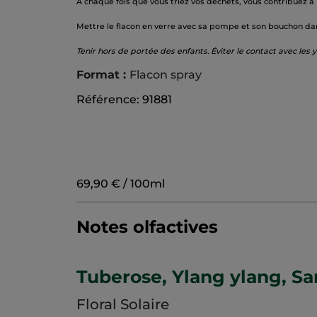
À chaque fois que vous triez vos déchets, vous contribuez à
Mettre le flacon en verre avec sa pompe et son bouchon dans
Tenir hors de portée des enfants. Éviter le contact avec les
Format :
Flacon spray
Référence: 91881
69,90 € / 100ml
Notes olfactives
Tuberose, Ylang ylang, S
Floral Solaire