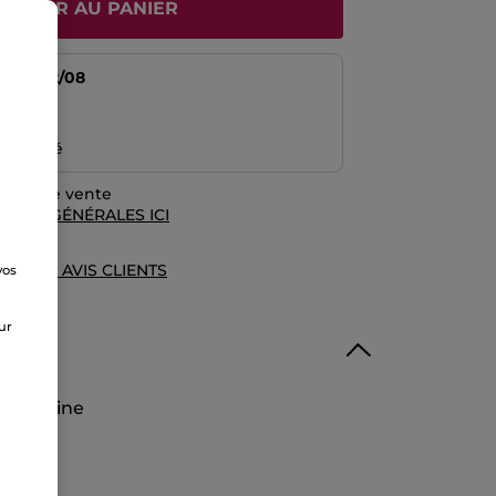
JOUTER AU PANIER
tir du
12/08
risé
emboursé
rales de vente
TIONS GÉNÉRALES ICI
UE DES AVIS CLIENTS
vos
e
sur
 d’origine
ale