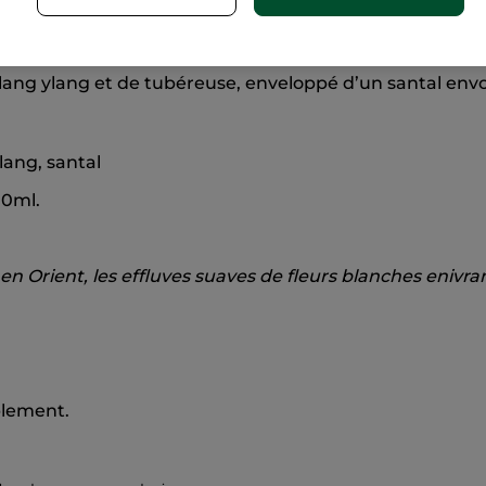
abondante et en révèle les plus belles couleurs. Gorgées 
lang ylang et de tubéreuse, enveloppé d’un santal env
lang, santal
00ml.
n Orient, les effluves suaves de fleurs blanches enivran
blement.