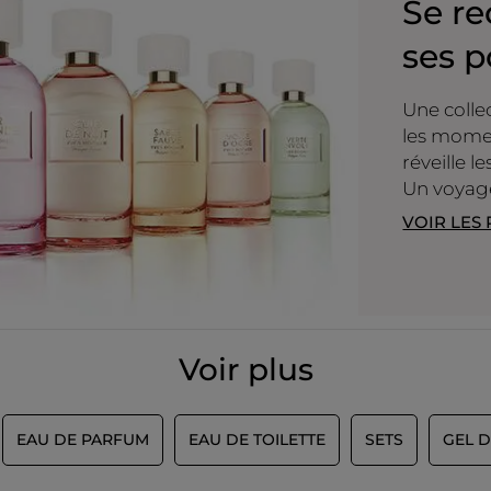
Se re
ses p
Une colle
les momen
réveille 
Un voyage 
VOIR LES
Voir plus
EAU DE PARFUM
EAU DE TOILETTE
SETS
GEL D