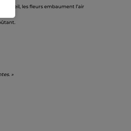
de soleil, les fleurs embaument l’air
oûtant.
tes. »