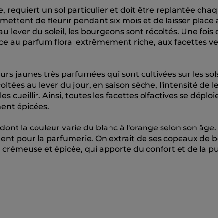
e, requiert un sol particulier et doit être replantée cha
rmettent de fleurir pendant six mois et de laisser place 
 lever du soleil, les bourgeons sont récoltés. Une fois 
nce au parfum floral extrêmement riche, aux facettes ve
eurs jaunes très parfumées qui sont cultivées sur les sol
oltées au lever du jour, en saison sèche, l'intensité de l
cueillir. Ainsi, toutes les facettes olfactives se déploien
ement épicées.
ont la couleur varie du blanc à l'orange selon son âge. I
ement pour la parfumerie. On extrait de ses copeaux de b
s crémeuse et épicée, qui apporte du confort et de la p