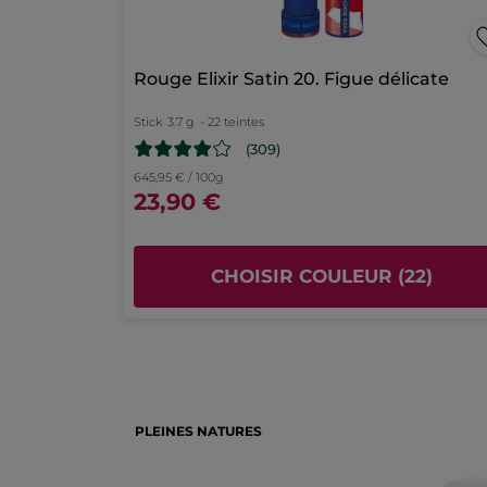
étoiles
la
1
★
1 
Sé
1
page
Fragrance
Rouge Elixir Satin 20. Figue délicate
de
5.0
connexion
Tenue
Stick
3.7 g
- 22 teintes
5.0
(309)
Rapport qualité/prix
645,95 € / 100g
5.0
23,90 €
CHOISIR COULEUR (22)
PLEINES NATURES