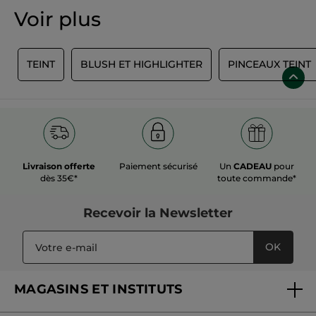
couvre cernes et imperfections en un instant et de façon très
naturelle. Et pour profiter au mieux de votre anti-cernes ou
Voir plus
votre correcteur, vous pouvez compter sur le pinceau
correcteur. Il permet une application uniforme et ultra-précise.
E
TEINT
BLUSH ET HIGHLIGHTER
PINCEAUX TEINT
Livraison offerte
Paiement sécurisé
Un
CADEAU
pour
dès 35€*
toute commande*
Recevoir
la Newsletter
OK
MAGASINS ET INSTITUTS