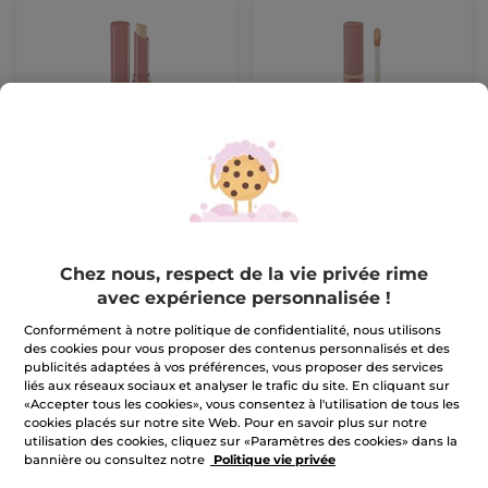
Correcteur Stick
Anticernes Liquide
Stick
1.4 g
- 9 teintes
Flaconnette
7 ml
- 10 teintes
(114)
(339)
15,90 €
21,90 €
Chez nous, respect de la vie privée rime
Maquillage 1+1*(3)
Maquillage 1+1*(3)
avec expérience personnalisée !
CHOISIR
CHOISIR
Conformément à notre politique de confidentialité, nous utilisons
COULEUR (9)
COULEUR (10)
des cookies pour vous proposer des contenus personnalisés et des
publicités adaptées à vos préférences, vous proposer des services
liés aux réseaux sociaux et analyser le trafic du site. En cliquant sur
«Accepter tous les cookies», vous consentez à l'utilisation de tous les
cookies placés sur notre site Web. Pour en savoir plus sur notre
utilisation des cookies, cliquez sur «Paramètres des cookies» dans la
bannière ou consultez notre
Politique vie privée