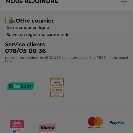
NOUS REJOINDRE
Mes cadeaux
Idées cadeaux
Rejoindre nos équipes
Offre courrier / dépliant
Collection Monoï
Offre courrier
Devenir franchisé ou gérant
Questions & Réponses
Collection de Noël
Commander en ligne
Contactez-nous
Suivre ou régler ma commande
Service clients
078/05 00 36
(du lundi au vendredi de 8h30 à 20h et le samedi de 9h à 13h) Prix d'un appel
local