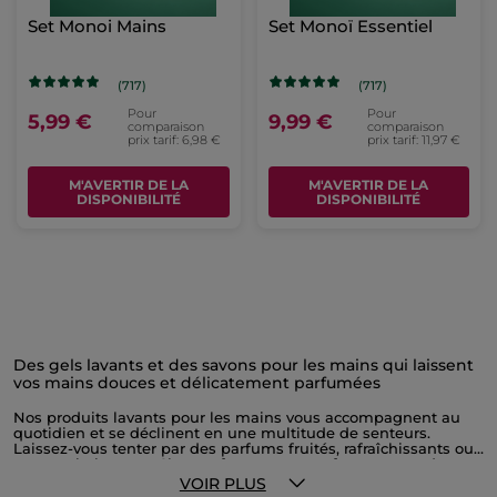
Set Monoi Mains
Set Monoï Essentiel
(717)
(717)
Pour
Pour
5,99 €
9,99 €
comparaison
comparaison
prix tarif: 6,98 €
prix tarif: 11,97 €
M'AVERTIR DE LA
M'AVERTIR DE LA
DISPONIBILITÉ
DISPONIBILITÉ
Des gels lavants et des savons pour les mains qui laissent
vos mains douces et délicatement parfumées
Nos produits lavants pour les mains vous accompagnent au
quotidien et se déclinent en une multitude de senteurs.
Laissez-vous tenter par des parfums fruités, rafraîchissants ou
encore chaleureux. Chaque fragrance vous fera voyager dans
un univers différent. Nos savons en pain sont fabriqués avec
VOIR PLUS
des ingrédients d'origine naturelle respectueux de la peau et