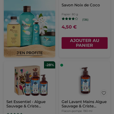
Savon Noix de Coco
Papier
80 g
(136)
4,50 €
AJOUTER AU
PANIER
-28%
Set Essentiel - Algue
Gel Lavant Mains Algue
Sauvage & Criste
Sauvage & Criste
Marine
Marine
Flacon-pompe
190 ml