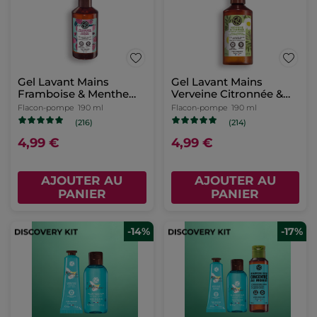
Gel Lavant Mains
Gel Lavant Mains
Framboise & Menthe
Verveine Citronnée &
Poivrée
Fleur de Camomille
Flacon-pompe
190 ml
Flacon-pompe
190 ml
(216)
(214)
4,99 €
4,99 €
AJOUTER AU
AJOUTER AU
PANIER
PANIER
-14%
-17%