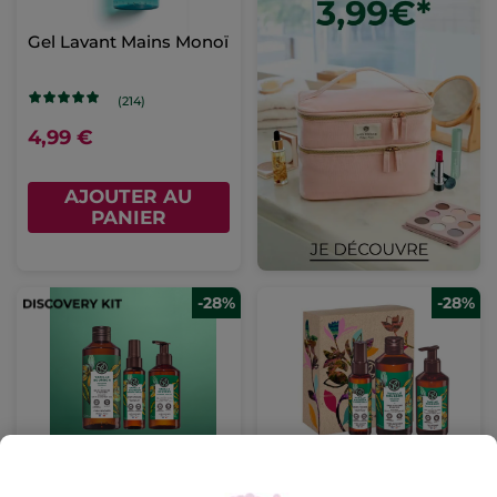
Gel Lavant Mains Monoï
(214)
4,99 €
AJOUTER AU
PANIER
-28%
-28%
Set Corps & douche -
Set Essentiel - Vanille
Vanille
Bourbon