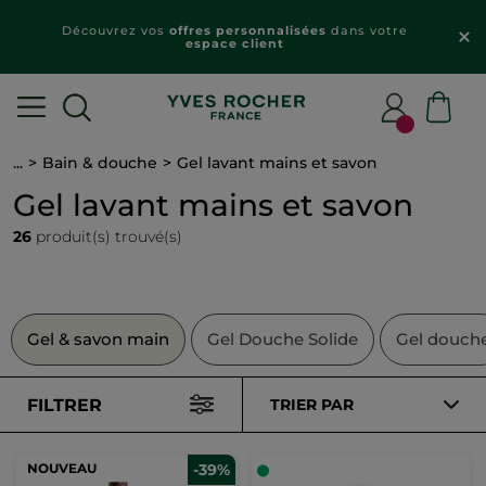
Découvrez vos
offres personnalisées
dans votre
espace client
...
Bain & douche
Gel lavant mains et savon
Gel lavant mains et savon
26
produit(s) trouvé(s)
Gel & savon main
Gel Douche Solide
Gel douch
FILTRER
TRIER PAR
NOUVEAU
-39%