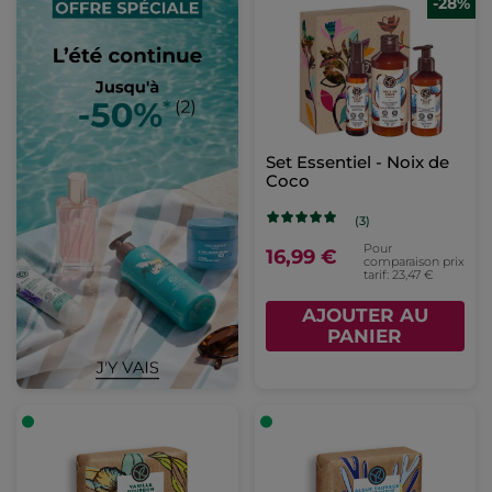
-28%
Set Essentiel - Noix de
Coco​
(3)
Pour
16,99 €
comparaison prix
tarif: 23,47 €
AJOUTER AU
PANIER