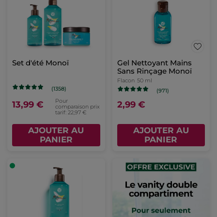
Set d'été Monoï
Gel Nettoyant Mains
Sans Rinçage Monoï
Flacon
50 ml
(1358)
(971)
Pour
13,99 €
2,99 €
comparaison prix
tarif: 22,97 €
AJOUTER AU
AJOUTER AU
PANIER
PANIER