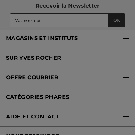
Recevoir
la Newsletter
OK
MAGASINS ET INSTITUTS
Trouver un magasin ou institut
SUR YVES ROCHER
Soins en institut
Qui sommes-nous
Carte fidélité magasin
OFFRE COURRIER
Nos engagements
Offre courrier
Fondation Yves Rocher
CATÉGORIES PHARES
Blog Act Beautiful
Nouveautés
AIDE ET CONTACT
Promotions
Suivre ma commande
Best-sellers