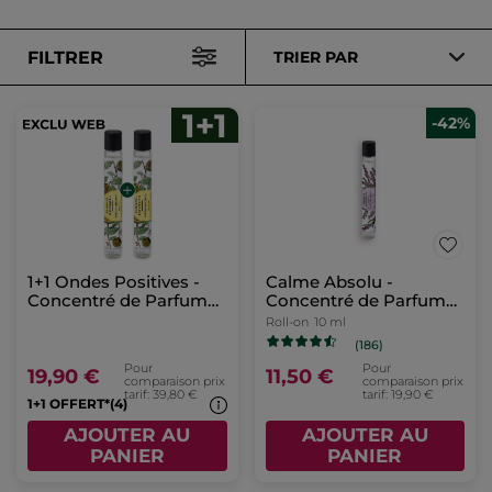
FILTRER
TRIER PAR
-42%
1+1 Ondes Positives -
Calme Absolu -
Concentré de Parfum
Concentré de Parfum
Roll-on
Roll-on
Roll-on
10 ml
(186)
Pour
Pour
19,90 €
11,50 €
comparaison prix
comparaison prix
tarif: 39,80 €
tarif: 19,90 €
1+1 OFFERT*(4)
AJOUTER AU
AJOUTER AU
PANIER
PANIER