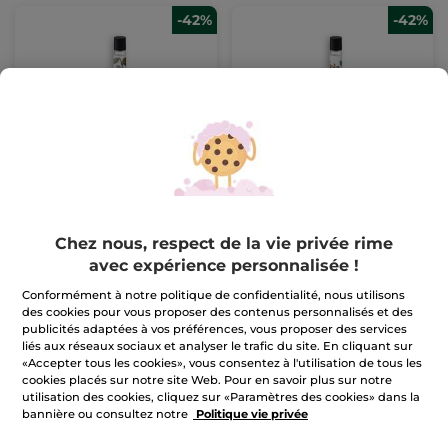
-42%
-42%
Ondes Positives -
Tendres Instants -
Concentré de Parfum
Concentré de Parfum
Roll-on
Roll-on
Roll-on
10 ml
Roll-on
10 ml
(175)
(330)
Chez nous, respect de la vie privée rime
Pour
Pour
11,50 €
11,50 €
comparaison prix
comparaison prix
avec expérience personnalisée !
tarif: 19,90 €
tarif: 19,90 €
Conformément à notre politique de confidentialité, nous utilisons
AJOUTER AU
AJOUTER AU
des cookies pour vous proposer des contenus personnalisés et des
PANIER
PANIER
publicités adaptées à vos préférences, vous proposer des services
liés aux réseaux sociaux et analyser le trafic du site. En cliquant sur
«Accepter tous les cookies», vous consentez à l'utilisation de tous les
-45%
-46%
cookies placés sur notre site Web. Pour en savoir plus sur notre
utilisation des cookies, cliquez sur «Paramètres des cookies» dans la
bannière ou consultez notre
Politique vie privée