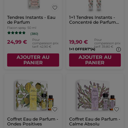
Tendres Instants - Eau
1+1 Tendres Instants -
de Parfum
Concentré de Parfum
Roll-on
Flacon spray
50 ml
(380)
Pour
Pour
24,99 €
19,90 €
comparaison prix
comparaison prix
tarif: 42,90 €
tarif: 39,80 €
1+1 OFFERT*(4)
AJOUTER AU
AJOUTER AU
PANIER
PANIER
Coffret Eau de Parfum -
Coffret Eau de Parfum -
Ondes Positives
Calme Absolu