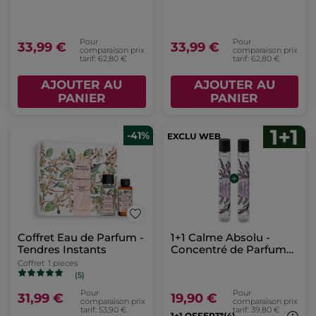
Pour
Pour
33,99 €
33,99 €
comparaison prix
comparaison prix
tarif: 62,80 €
tarif: 62,80 €
AJOUTER AU
AJOUTER AU
PANIER
PANIER
-41%
Coffret Eau de Parfum -
1+1 Calme Absolu -
Tendres Instants
Concentré de Parfum
Roll-on
Coffret
1 pieces
(5)
Pour
Pour
31,99 €
19,90 €
comparaison prix
comparaison prix
tarif: 53,90 €
tarif: 39,80 €
1+1 OFFERT*(4)