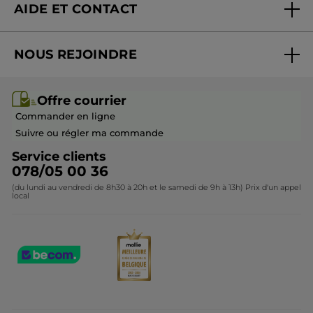
AIDE ET CONTACT
Promotions
Suivre ma commande
Best-sellers
NOUS REJOINDRE
Mes cadeaux
Idées cadeaux
Rejoindre nos équipes
Offre courrier / dépliant
Collection Monoï
Offre courrier
Devenir franchisé ou gérant
Questions & Réponses
Collection de Noël
Commander en ligne
Contactez-nous
Suivre ou régler ma commande
Service clients
078/05 00 36
(du lundi au vendredi de 8h30 à 20h et le samedi de 9h à 13h) Prix d'un appel
local