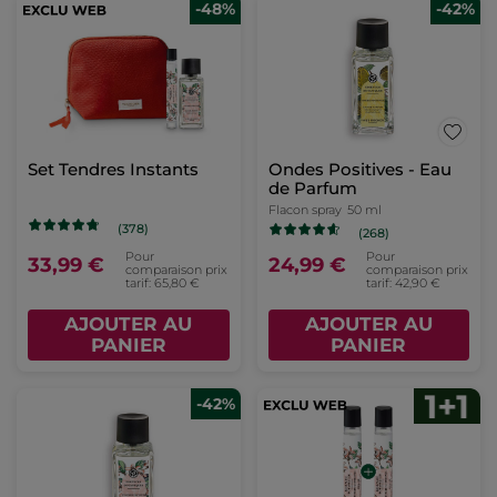
-48%
-42%
Set Tendres Instants
Ondes Positives - Eau
de Parfum
Flacon spray
50 ml
(378)
(268)
Pour
Pour
33,99 €
24,99 €
comparaison prix
comparaison prix
tarif: 65,80 €
tarif: 42,90 €
AJOUTER AU
AJOUTER AU
PANIER
PANIER
-42%