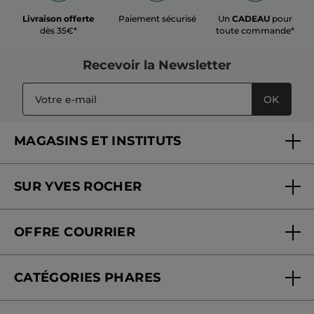
Livraison offerte
Paiement sécurisé
Un
CADEAU
pour
dès 35€*
toute commande*
Recevoir
la Newsletter
OK
MAGASINS ET INSTITUTS
Trouver un magasin ou institut
SUR YVES ROCHER
Soins en institut
Qui sommes-nous
Carte fidélité magasin
OFFRE COURRIER
Nos engagements
Offre courrier
Fondation Yves Rocher
CATÉGORIES PHARES
Blog Act Beautiful
Nouveautés