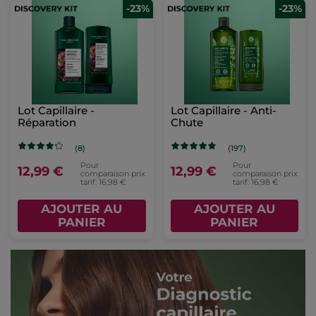
-23%
-23%
Lot Capillaire -
Lot Capillaire - Anti-
Réparation
Chute
(8)
(197)
Pour
Pour
12,99 €
12,99 €
comparaison prix
comparaison prix
tarif: 16,98 €
tarif: 16,98 €
AJOUTER AU
AJOUTER AU
PANIER
PANIER