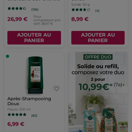
Solide
50 g
(156)
(4)
Pour
26,99 €
8,99 €
comparaison prix
tarif: 38,97 €
AJOUTER AU
AJOUTER AU
PANIER
PANIER
Après-Shampooing
Doux
Flacon
200 ml
(82)
6,99 €