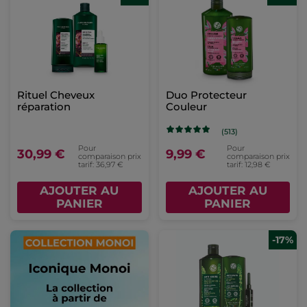
Rituel Cheveux
Duo Protecteur
réparation
Couleur
(513)
Pour
Pour
30,99 €
9,99 €
comparaison prix
comparaison prix
tarif: 36,97 €
tarif: 12,98 €
AJOUTER AU
AJOUTER AU
PANIER
PANIER
-17%