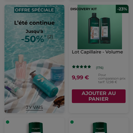
-23%
Lot Capillaire - Volume
(176)
Pour
9,99 €
comparaison prix
tarif: 12,98 €
AJOUTER AU
PANIER