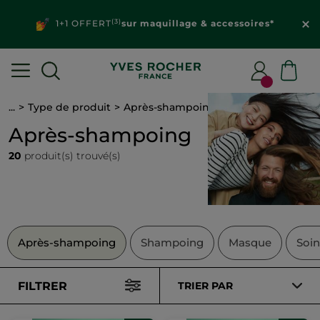
(3)
1+1 OFFERT
sur maquillage & accessoires*
...
Type de produit
Après-shampoing
Après-shampoing
20
produit(s) trouvé(s)
Après-shampoing
Shampoing
Masque
Soin
FILTRER
TRIER PAR