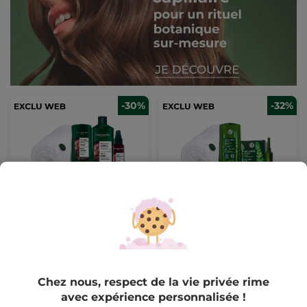
-30%
-32%
Rituel Réparation &
Rituel Cure Anti-Chute
Protection Intense
Intensive
(273)
(160)
Pour
Pour
22,99 €
25,99 €
comparaison prix
comparaison prix
tarif: 32,97 €
tarif: 37,98 €
Chez nous, respect de la vie privée rime
avec expérience personnalisée !
AJOUTER AU
AJOUTER AU