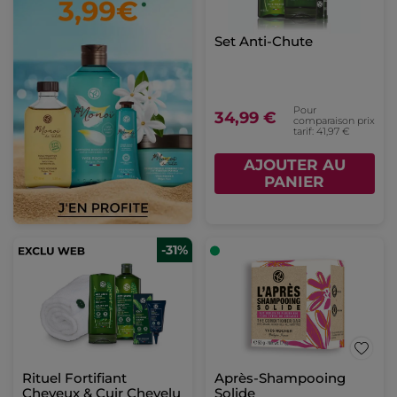
Set Anti-Chute
Pour
34,99 €
comparaison prix
tarif: 41,97 €
AJOUTER AU
PANIER
-31%
Rituel Fortifiant
Après-Shampooing
Cheveux & Cuir Chevelu
Solide