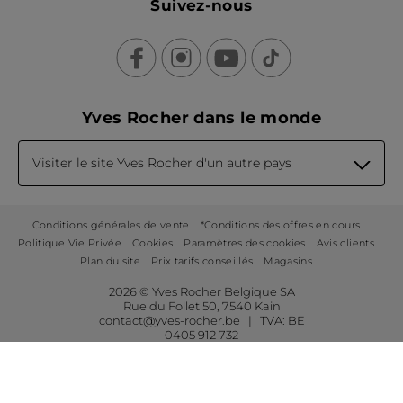
Suivez-nous
Yves Rocher dans le monde
Visiter le site Yves Rocher d'un autre pays
Conditions générales de vente
*Conditions des offres en cours
Politique Vie Privée
Cookies
Paramètres des cookies
Avis clients
Plan du site
Prix tarifs conseillés
Magasins
2026 © Yves Rocher Belgique SA
Rue du Follet 50, 7540 Kain
contact@yves-rocher.be | TVA: BE
0405 912 732