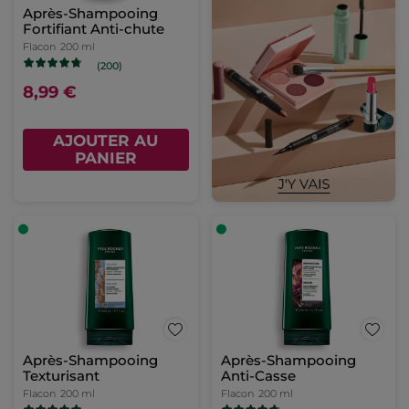
Après-Shampooing
Fortifiant Anti-chute
Flacon
200 ml
(200)
8,99 €
AJOUTER AU
PANIER
Après-Shampooing
Après-Shampooing
Texturisant
Anti-Casse
Flacon
200 ml
Flacon
200 ml