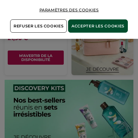
PARAMÈTRES DES COOKIES
Fermeté Lait Corps
Anti-Relâchement
Tube
200 ml
REFUSER LES COOKIES
ACCEPTER LES COOKIES
(347)
21,90 €
M'AVERTIR DE LA
DISPONIBILITÉ