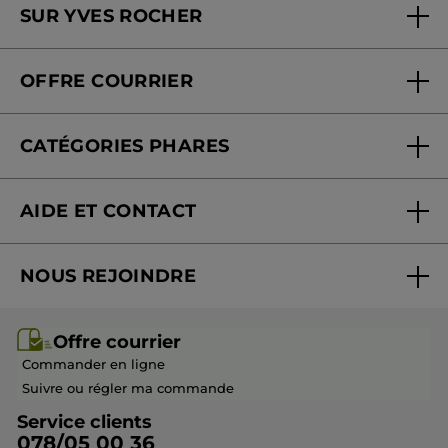
SUR YVES ROCHER
Soins en institut
Qui sommes-nous
Carte fidélité magasin
OFFRE COURRIER
Nos engagements
Offre courrier
Fondation Yves Rocher
CATÉGORIES PHARES
Blog Act Beautiful
Nouveautés
AIDE ET CONTACT
Promotions
Suivre ma commande
Best-sellers
NOUS REJOINDRE
Mes cadeaux
Idées cadeaux
Rejoindre nos équipes
Offre courrier / dépliant
Collection Monoï
Offre courrier
Devenir franchisé ou gérant
Questions & Réponses
Collection de Noël
Commander en ligne
Contactez-nous
Suivre ou régler ma commande
Service clients
078/05 00 36