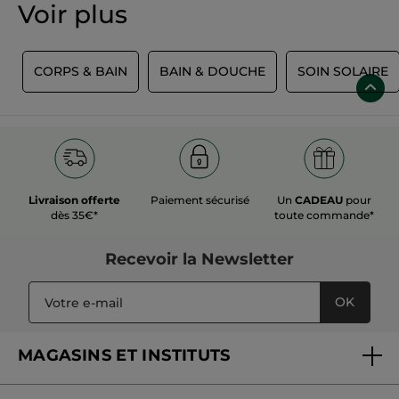
retrouver la ligne et d'éliminer l'effet peau d'orange. À vous le
Voir plus
ventre plat, les jambes fuselées et la sensation de légèreté !
S
CORPS & BAIN
BAIN & DOUCHE
SOIN SOLAIRE
Livraison offerte
Paiement sécurisé
Un
CADEAU
pour
dès 35€*
toute commande*
Recevoir
la Newsletter
OK
MAGASINS ET INSTITUTS
Trouver un magasin ou institut