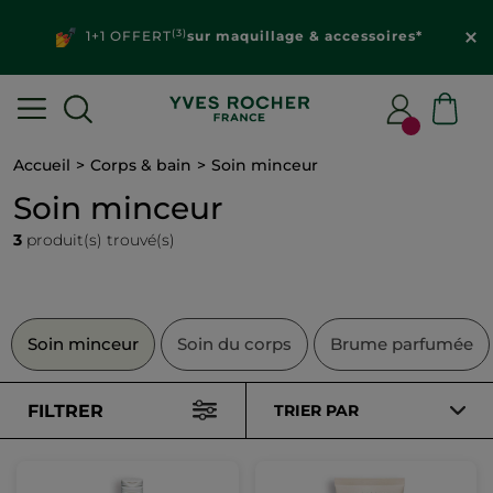
(3)
1+1 OFFERT
sur maquillage & accessoires*
Accueil
Corps & bain
Soin minceur
Soin minceur
3
produit(s) trouvé(s)
Soin minceur
Soin du corps
Brume parfumée
FILTRER
TRIER PAR