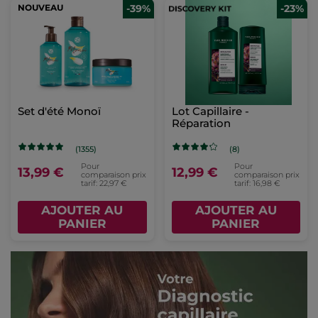
NOUVEAU
-39%
-23%
Set d'été Monoï
Lot Capillaire -
Réparation
(1355)
(8)
Pour
Pour
13,99 €
12,99 €
comparaison prix
comparaison prix
tarif: 22,97 €
tarif: 16,98 €
AJOUTER AU
AJOUTER AU
PANIER
PANIER