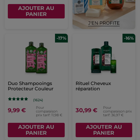
AJOUTER AU
PANIER
-17%
-16%
Duo Shampooings
Rituel Cheveux
Protecteur Couleur
réparation
(1624)
Pour
Pour
9,99 €
30,99 €
comparaison
comparaison prix
prix tarif: 11,98 €
tarif: 36,97 €
AJOUTER AU
AJOUTER AU
PANIER
PANIER