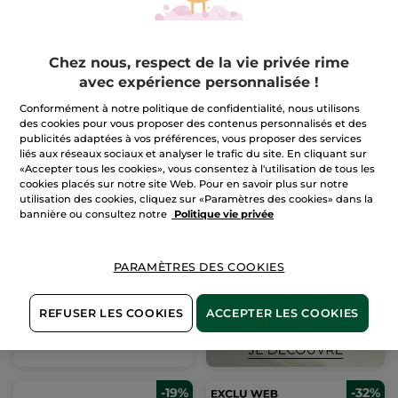
PANIER
PANIER
-23%
Chez nous, respect de la vie privée rime
avec expérience personnalisée !
Conformément à notre politique de confidentialité, nous utilisons
des cookies pour vous proposer des contenus personnalisés et des
publicités adaptées à vos préférences, vous proposer des services
liés aux réseaux sociaux et analyser le trafic du site. En cliquant sur
«Accepter tous les cookies», vous consentez à l'utilisation de tous les
Lot Capillaire - Anti-
cookies placés sur notre site Web. Pour en savoir plus sur notre
Chute
utilisation des cookies, cliquez sur «Paramètres des cookies» dans la
bannière ou consultez notre
Politique vie privée
(193)
Pour
12,99 €
comparaison prix
PARAMÈTRES DES COOKIES
tarif: 16,98 €
AJOUTER AU
REFUSER LES COOKIES
ACCEPTER LES COOKIES
PANIER
-19%
-32%