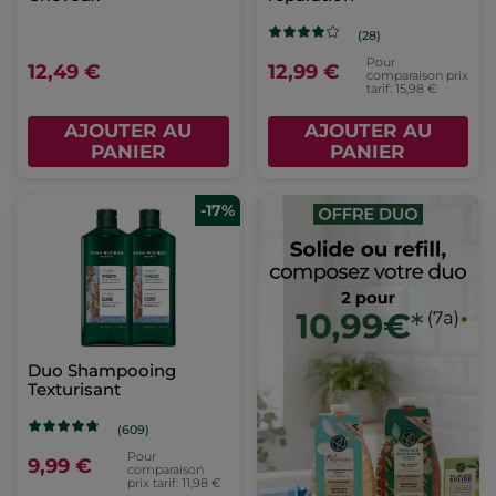
(28)
Pour
12,49 €
12,99 €
comparaison prix
tarif: 15,98 €
AJOUTER AU
AJOUTER AU
PANIER
PANIER
-17%
Duo Shampooing
Texturisant
(609)
Pour
9,99 €
comparaison
prix tarif: 11,98 €