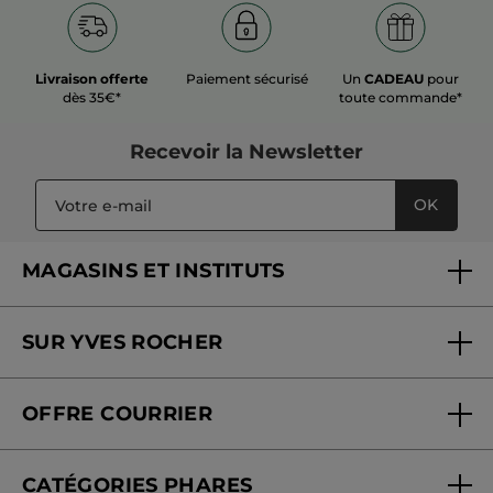
Livraison offerte
Paiement sécurisé
Un
CADEAU
pour
dès 35€*
toute commande*
Recevoir
la Newsletter
OK
MAGASINS ET INSTITUTS
Trouver un magasin ou institut
SUR YVES ROCHER
Soins en institut
Qui sommes-nous
Carte fidélité magasin
OFFRE COURRIER
Nos engagements
Offre courrier
Fondation Yves Rocher
CATÉGORIES PHARES