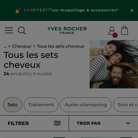
(3)
1+1 OFFERT
sur maquillage & accessoires*
...
Cheveux
Tous les sets cheveux
Tous les sets
cheveux
24
produit(s) trouvé(s)
Sets
Traitement
Après-shampoing
Soin et c
FILTRER
TRIER PAR