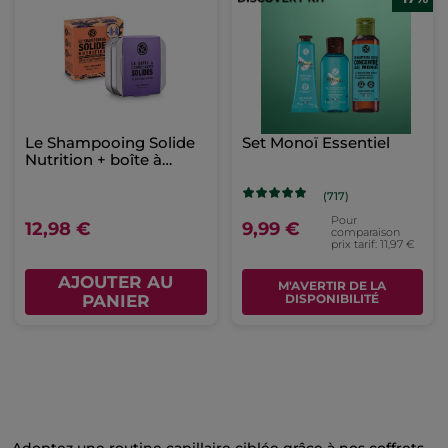
Le Shampooing Solide
Set Monoï Essentiel
Nutrition + boîte à
cosmétiques solides
(717)
Pour
12,98 €
9,99 €
comparaison
prix tarif: 11,97 €
AJOUTER AU
M'AVERTIR DE LA
PANIER
DISPONIBILITÉ
Adoptez une routine capillaire ciblée grâce à nos coffrets