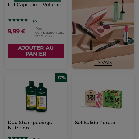
Lot Capillaire - Volume
(175)
Pour
9,99 €
comparaison prix
tarif: 12,98 €
AJOUTER AU
PANIER
-17%
Duo Shampooings
Set Solide Pureté
Nutrition
(629)