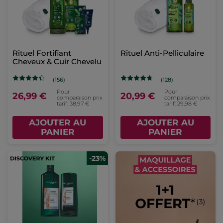
Rituel Fortifiant
Rituel Anti-Pelliculaire
Cheveux & Cuir Chevelu
(156)
(128)
Pour
Pour
26,99 €
20,99 €
comparaison prix
comparaison prix
tarif: 38,97 €
tarif: 29,98 €
AJOUTER AU
AJOUTER AU
PANIER
PANIER
-23%