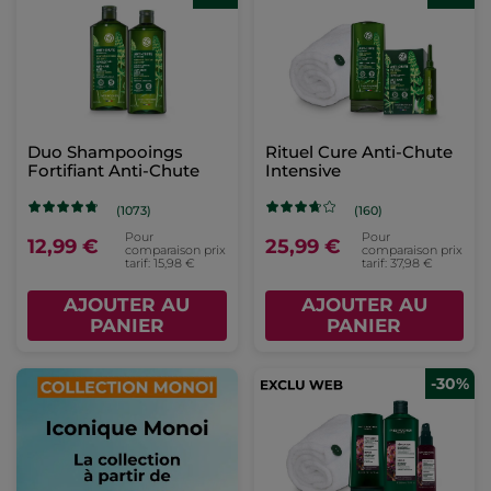
Duo Shampooings
Rituel Cure Anti-Chute
Fortifiant Anti-Chute
Intensive
(1073)
(160)
Pour
Pour
12,99 €
25,99 €
comparaison prix
comparaison prix
tarif: 15,98 €
tarif: 37,98 €
AJOUTER AU
AJOUTER AU
PANIER
PANIER
-30%