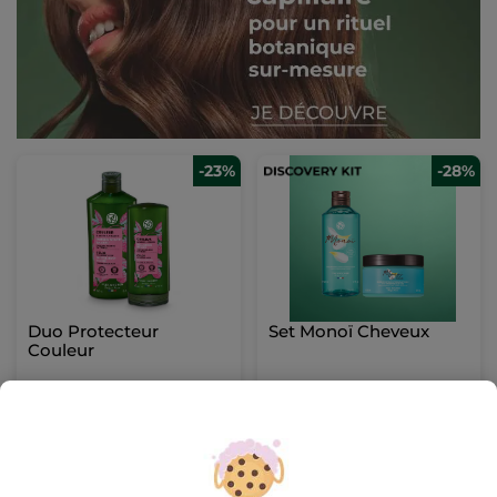
-23%
-28%
Duo Protecteur
Set Monoï Cheveux
Couleur
(513)
(5354)
Pour
Pour
9,99 €
12,99 €
comparaison prix
comparaison prix
tarif: 12,98 €
tarif: 17,98 €
AJOUTER AU
AJOUTER AU