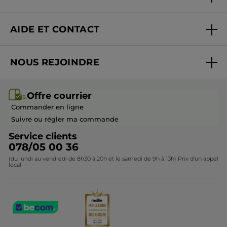
Blog Act Beautiful
Nouveautés
AIDE ET CONTACT
Promotions
Suivre ma commande
Best-sellers
NOUS REJOINDRE
Mes cadeaux
Idées cadeaux
Rejoindre nos équipes
Offre courrier / dépliant
Collection Monoï
Offre courrier
Devenir franchisé ou gérant
Questions & Réponses
Collection de Noël
Commander en ligne
Contactez-nous
Suivre ou régler ma commande
Service clients
078/05 00 36
(du lundi au vendredi de 8h30 à 20h et le samedi de 9h à 13h) Prix d'un appel
local