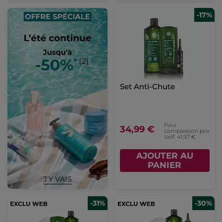
-17%
Set Anti-Chute
Pour
34,99 €
comparaison prix
tarif: 41,97 €
AJOUTER AU
PANIER
-31%
-30%