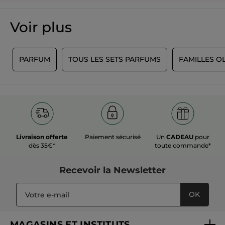
Voir plus
S
PARFUM
TOUS LES SETS PARFUMS
FAMILLES O
Livraison offerte
Paiement sécurisé
Un
CADEAU
pour
dès 35€*
toute commande*
Recevoir
la Newsletter
OK
MAGASINS ET INSTITUTS