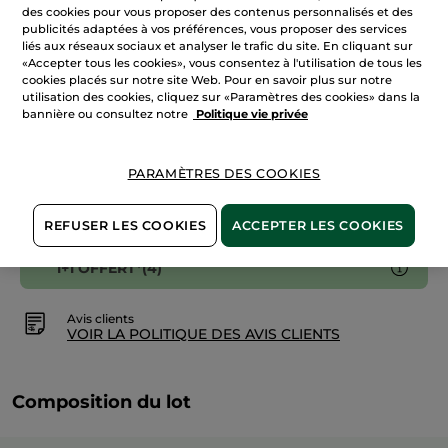
de
des cookies pour vous proposer des contenus personnalisés et des
AJOUTER AU PANIER
Parfum
publicités adaptées à vos préférences, vous proposer des services
100
liés aux réseaux sociaux et analyser le trafic du site. En cliquant sur
ml
«Accepter tous les cookies», vous consentez à l'utilisation de tous les
cookies placés sur notre site Web. Pour en savoir plus sur notre
Livraison à partir du
14/08
utilisation des cookies, cliquez sur «Paramètres des cookies» dans la
bannière ou consultez notre
Politique vie privée
Paiement sécurisé
Satisfait ou remboursé
PARAMÈTRES DES COOKIES
Conditions générales de vente
VOIR LES CONDITIONS GÉNÉRALES ICI
REFUSER LES COOKIES
ACCEPTER LES COOKIES
1+1 OFFERT*(4)
Avis clients
VOIR LA POLITIQUE DES AVIS CLIENTS
Composition du lot