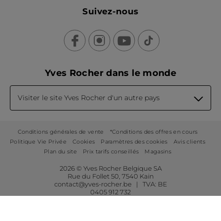
Suivez-nous
Yves Rocher dans le monde
Visiter le site Yves Rocher d'un autre pays
Conditions générales de vente
*Conditions des offres en cours
Politique Vie Privée
Cookies
Paramètres des cookies
Avis clients
Plan du site
Prix tarifs conseillés
Magasins
2026 © Yves Rocher Belgique SA
Rue du Follet 50, 7540 Kain
contact@yves-rocher.be | TVA: BE
0405 912 732