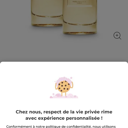
1+1 Sel d'Azur - Eau de Parfum 100 ml
Un duo d'agrumes frais et iodé
★★★★★
★★★★★
AJOUTER UN AVIS
Aucune
valeur
69,90 €
139,80 €
de
notation
pour
Chez nous, respect de la vie privée rime
1+1
Quantité
Sel
avec expérience personnalisée !
d'Azur
-
Conformément à notre politique de confidentialité, nous utilisons
Eau