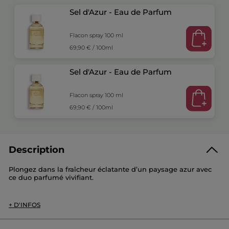
Sel d'Azur - Eau de Parfum
Flacon spray 100 ml
69,90 € / 100ml
Sel d'Azur - Eau de Parfum
Flacon spray 100 ml
69,90 € / 100ml
Description
Plongez dans la fraîcheur éclatante d’un paysage azur avec
ce duo parfumé vivifiant.
Ce set se compose de :
+ D'INFOS
2 × Sel d'Azur - Eau de Parfum (100ml) :
Sous un ciel d’un bleu infini, les rayons du soleil se reflètent
sur une eau scintillante tandis que les vagues libèrent des