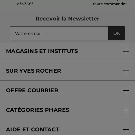
dès 35€*
toute commande*
Recevoir
la Newsletter
OK
MAGASINS ET INSTITUTS
Trouver un magasin ou institut
SUR YVES ROCHER
Soins en institut
Qui sommes-nous
Carte fidélité magasin
OFFRE COURRIER
Nos engagements
Offre courrier
Fondation Yves Rocher
CATÉGORIES PHARES
Blog Act Beautiful
Nouveautés
AIDE ET CONTACT
Promotions