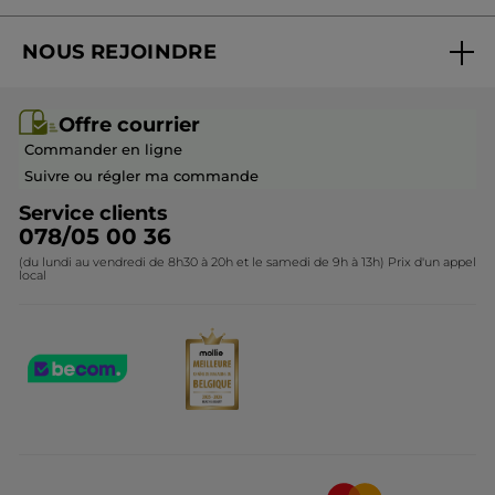
Suivre ma commande
Best-sellers
NOUS REJOINDRE
Mes cadeaux
Idées cadeaux
Rejoindre nos équipes
Offre courrier / dépliant
Collection Monoï
Offre courrier
Devenir franchisé ou gérant
Questions & Réponses
Collection de Noël
Commander en ligne
Contactez-nous
Suivre ou régler ma commande
Service clients
078/05 00 36
(du lundi au vendredi de 8h30 à 20h et le samedi de 9h à 13h) Prix d'un appel
local