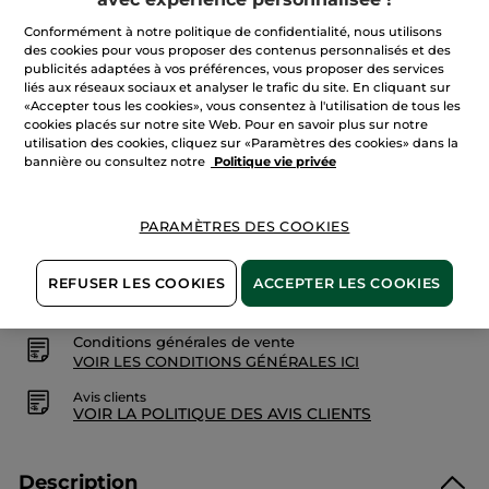
Quantité
avis
sur
Conformément à notre politique de confidentialité, nous utilisons
Sur
des cookies pour vous proposer des contenus personnalisés et des
La
Lande
AJOUTER AU PANIER
publicités adaptées à vos préférences, vous proposer des services
-
liés aux réseaux sociaux et analyser le trafic du site. En cliquant sur
Eau
«Accepter tous les cookies», vous consentez à l'utilisation de tous les
de
Parfum
cookies placés sur notre site Web. Pour en savoir plus sur notre
utilisation des cookies, cliquez sur «Paramètres des cookies» dans la
Livraison à partir du
13/08
bannière ou consultez notre
Politique vie privée
Paiement sécurisé
Satisfait ou remboursé
PARAMÈTRES DES COOKIES
Les promotions initiées par Yves Rocher sont des
comparaisons de prix. Ils sont calculés par
REFUSER LES COOKIES
ACCEPTER LES COOKIES
comparaison avec les prix tarif du
feuillet tarif
Conditions générales de vente
VOIR LES CONDITIONS GÉNÉRALES ICI
Avis clients
VOIR LA POLITIQUE DES AVIS CLIENTS
Description