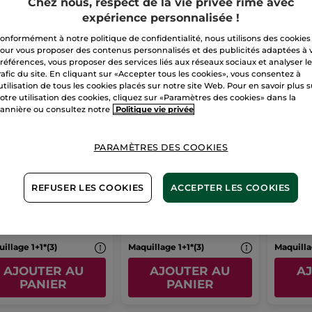
Chez nous, respect de la vie privée rime avec
expérience personnalisée !
onformément à notre politique de confidentialité, nous utilisons des cookies
our vous proposer des contenus personnalisés et des publicités adaptées à 
références, vous proposer des services liés aux réseaux sociaux et analyser l
rafic du site. En cliquant sur «Accepter tous les cookies», vous consentez à
'utilisation de tous les cookies placés sur notre site Web. Pour en savoir plus 
otre utilisation des cookies, cliquez sur «Paramètres des cookies» dans la
annière ou consultez notre
Politique vie privée
 coat effet gel
Elixir d'huile
Goutt
PARAMÈTRES DES COOKIES
expre
onnette
5 ml
Flaconnette
5 ml
Flacon pi
REFUSER LES COOKIES
ACCEPTER LES COOKIES
(498)
(224)
,90 €
13,90 €
13,9
illage 1+1*(3)
Maquillage 1+1*(3)
Maquilla
AJOUTER AU
AJOUTER AU
A
PANIER
PANIER