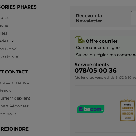
GORIES PHARES
Recevoir
la
utés
Newsletter
ions
lers
Offre courrier
cadeaux
Commander en ligne
ion Monoï
Suivre ou régler ma comman
ion de Noël
Service clients
078/05 00 36
ET CONTACT
(du lundi au vendredi de 8h30 à 20h e
 ma commande
deaux
urrier / dépliant
ons & Réponses
tez-nous
 REJOINDRE