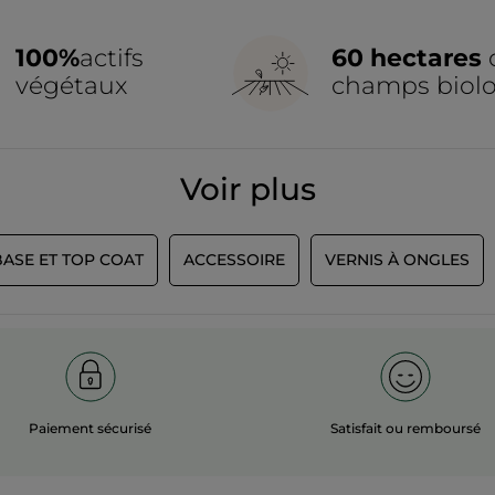
laisser vos ongles respirer ou d'y appliquer un vernis de couleur, vo
100%
actifs
60 hectares
végétaux
champs biol
Voir plus
BASE ET TOP COAT
ACCESSOIRE
VERNIS À ONGLES
Paiement sécurisé
Satisfait ou remboursé