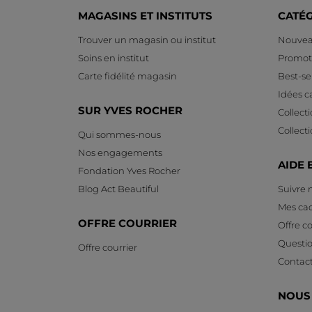
MAGASINS ET INSTITUTS
CATÉ
Trouver un magasin ou institut
Nouvea
Soins en institut
Promot
Carte fidélité magasin
Best-sel
Idées 
SUR YVES ROCHER
Collect
Collect
Qui sommes-nous
Nos engagements
AIDE 
Fondation Yves Rocher
Blog Act Beautiful
Suivre
Mes ca
OFFRE COURRIER
Offre co
Questi
Offre courrier
Contac
NOUS