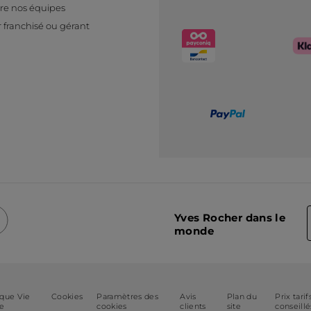
re nos équipes
 franchisé ou gérant
Yves Rocher dans le
monde
ique Vie
Cookies
Paramètres des
Avis
Plan du
Prix tarif
ée
cookies
clients
site
conseillé