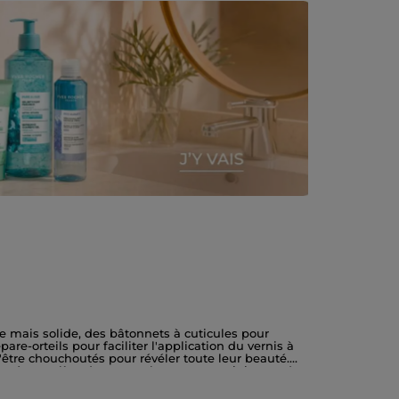
 mais solide, des bâtonnets à cuticules pour
re-orteils pour faciliter l'application du vernis à
'être chouchoutés pour révéler toute leur beauté.
 beauté complète de vos ongles avec un minimum de
ble : limer, lisser, polir, et faire briller. Et pour
era vos ongles et les rendra forts et brillants. Grâce