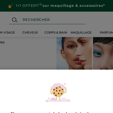
(3)
1+1 OFFERT
sur maquillage & accessoires*
IN VISAGE
CHEVEUX
CORPS & BAIN
MAQUILLAGE
PARFU
les
gles
Base et top coat
Dissolvant