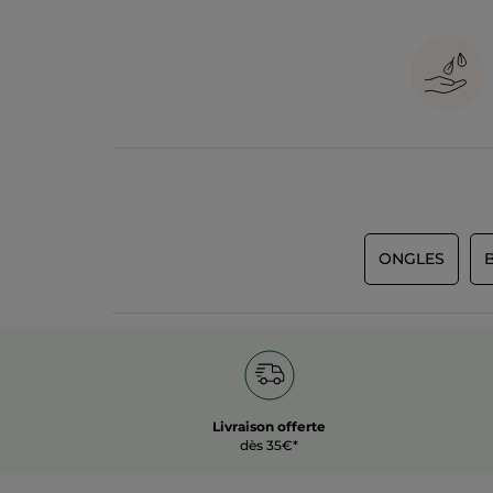
aux soins Yves Rocher, que vous fassiez le choix de 
ONGLES
Livraison offerte
dès 35€*