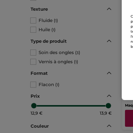
Texture
C
Fluide
(
)
1
p
p
Huile
(
)
1
t
l
Type de produit
n
b
Soin des ongles
(
)
3
Vernis à ongles
(
)
1
Top
Format
Flac
Flacon
(
)
1
12
Prix
Maqu
12,9 €
13,9 €
Couleur