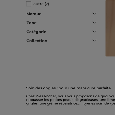
autre
(
)
2
Marque
Zone
Catégorie
Collection
Soin des ongles : pour une manucure parfaite
Chez Yves Rocher, nous vous proposons de quoi vou
repousser les petites peaux disgracieuses, une lime 
ongles, une crème réparatrice... : prenez soin de v
Entretenus, ils apportent une touche personnalisé
matériel, notre bloc polissoir est l'allié qu'il vous f
des ongles encore plus beaux au naturel, laissez-vous