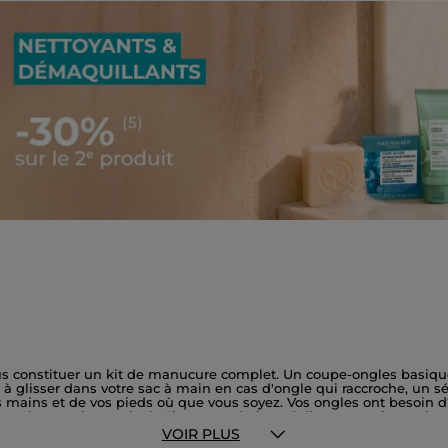
s constituer un kit de manucure complet. Un coupe-ongles basique
à glisser dans votre sac à main en cas d'ongle qui raccroche, un sépa
os mains et de vos pieds où que vous soyez. Vos ongles ont besoin d
e et glamour à votre look. Si vous souhaitez réaliser une mise en
aut. Quatre faces, autant d'étapes indispensables pour un rendu impecca
VOIR PLUS
 tenter par notre élixir d'huile végétale. A base de Jojoba, il protég