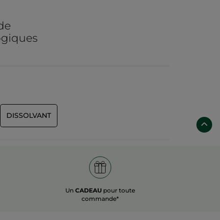
us serez belle jusqu'au bout des doigts !
de
ogiques
DISSOLVANT
Un
CADEAU
pour toute
commande*