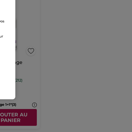
vos
e
sur
e séchage
ss
pette
5 ml
(212)
0 €
ge 1+1*(3)
JOUTER AU
PANIER