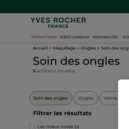
PROMOTIONS
IDÉES CADEAUX
NOUVEAUTÉS
SO
Accueil
Maquillage
Ongles
Soin des ong
Soin des ongles
3
produit(s) trouvé(s)
Soin des ongles
Ongles
Vernis à on
Filtrer les résultats
Les mieux notés
(
)
3