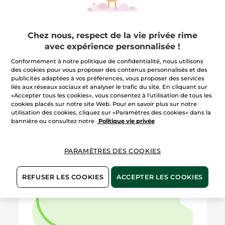
Données de contact
Données financières
Données techniques
Données commerciales
Données de bien-être, données relatives
Chez nous, respect de la vie privée rime
à la santé
avec expérience personnalisée !
Données de géolocalisation
(applications mobiles)
Conformément à notre politique de confidentialité, nous utilisons
des cookies pour vous proposer des contenus personnalisés et des
publicités adaptées à vos préférences, vous proposer des services
EN SAVOIR +
liés aux réseaux sociaux et analyser le trafic du site. En cliquant sur
«Accepter tous les cookies», vous consentez à l'utilisation de tous les
cookies placés sur notre site Web. Pour en savoir plus sur notre
utilisation des cookies, cliquez sur «Paramètres des cookies» dans la
bannière ou consultez notre
Politique vie privée
PARAMÈTRES DES COOKIES
REFUSER LES COOKIES
ACCEPTER LES COOKIES