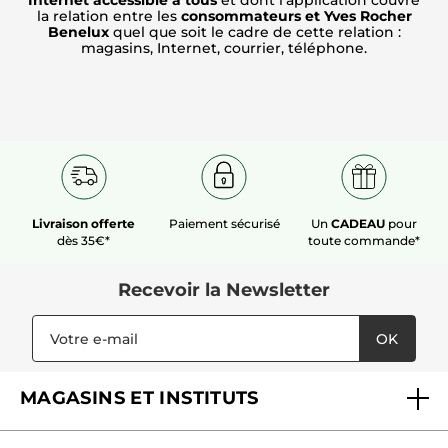
Internet accessible à tous
et dont l’application couvre
la relation entre les
consommateurs et Yves Rocher
Benelux
quel que soit le cadre de cette relation :
magasins, Internet, courrier, téléphone.
Livraison offerte
Paiement sécurisé
Un
CADEAU
pour
dès 35€*
toute commande*
Recevoir
la Newsletter
OK
MAGASINS ET INSTITUTS
Trouver un magasin ou institut