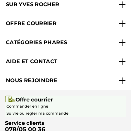
SUR YVES ROCHER
Soins en institut
Qui sommes-nous
Carte fidélité magasin
OFFRE COURRIER
Nos engagements
Offre courrier
Fondation Yves Rocher
CATÉGORIES PHARES
Blog Act Beautiful
Nouveautés
AIDE ET CONTACT
Promotions
Suivre ma commande
Best-sellers
NOUS REJOINDRE
Mes cadeaux
Idées cadeaux
Rejoindre nos équipes
Offre courrier / dépliant
Collection Monoï
Offre courrier
Devenir franchisé ou gérant
Questions & Réponses
Collection de Noël
Commander en ligne
Contactez-nous
Suivre ou régler ma commande
Service clients
078/05 00 36