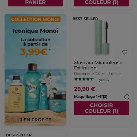
PANIER
COULEUR (1)
Mascara Miraculeuse
Définition
Flaconnette
7.8 ml
- 1 teinte
(1698)
29,90 €
Maquillage 1+1*(3)
CHOISIR
COULEUR (1)