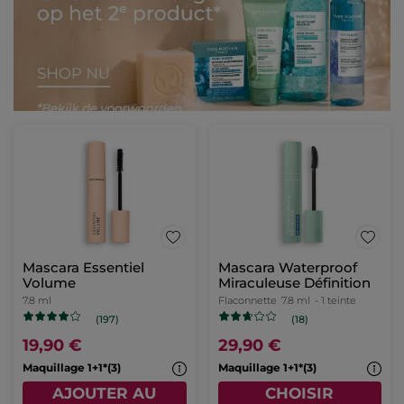
Mascara Essentiel
Mascara Waterproof
Volume
Miraculeuse Définition
7.8 ml
Flaconnette
7.8 ml
- 1 teinte
(197)
(18)
19,90 €
29,90 €
Maquillage 1+1*(3)
Maquillage 1+1*(3)
AJOUTER AU
CHOISIR