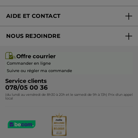
Nouveautés
AIDE ET CONTACT
Promotions
Suivre ma commande
Best-sellers
NOUS REJOINDRE
Mes cadeaux
Idées cadeaux
Rejoindre nos équipes
Offre courrier / dépliant
Collection Monoï
Offre courrier
Devenir franchisé ou gérant
Questions & Réponses
Collection de Noël
Commander en ligne
Contactez-nous
Suivre ou régler ma commande
Service clients
078/05 00 36
(du lundi au vendredi de 8h30 à 20h et le samedi de 9h à 13h) Prix d'un appel
local