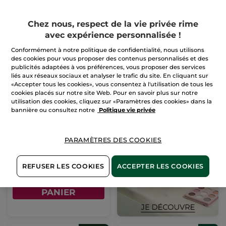
AJOUTER AU
CHOISIR
PANIER
COULEUR (3)
Chez nous, respect de la vie privée rime
avec expérience personnalisée !
Conformément à notre politique de confidentialité, nous utilisons
des cookies pour vous proposer des contenus personnalisés et des
publicités adaptées à vos préférences, vous proposer des services
liés aux réseaux sociaux et analyser le trafic du site. En cliquant sur
«Accepter tous les cookies», vous consentez à l'utilisation de tous les
cookies placés sur notre site Web. Pour en savoir plus sur notre
utilisation des cookies, cliquez sur «Paramètres des cookies» dans la
bannière ou consultez notre
Politique vie privée
1+1 Intense
Métamorphose
Mascara
PARAMÈTRES DES COOKIES
Pour
29,90 €
comparaison prix
tarif: 59,80 €
REFUSER LES COOKIES
ACCEPTER LES COOKIES
1+1 OFFERT*(4)
AJOUTER AU
PANIER