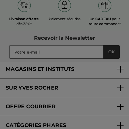
Livraison offerte
Paiement sécurisé
Un
CADEAU
pour
dès 35€*
toute commande*
Recevoir
la Newsletter
OK
MAGASINS ET INSTITUTS
Trouver un magasin ou institut
SUR YVES ROCHER
Soins en institut
Qui sommes-nous
Carte fidélité magasin
OFFRE COURRIER
Nos engagements
Offre courrier
Fondation Yves Rocher
CATÉGORIES PHARES
Blog Act Beautiful