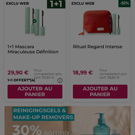
-51%
1+1 Mascara
Rituel Regard Intense
Miraculeuse Définition
Pour
Pour
29,90 €
18,99 €
comparaison prix
comparaison prix
tarif: 59,80 €
tarif: 38,80 €
1+1 OFFERT*(4)
AJOUTER AU
AJOUTER AU
PANIER
PANIER