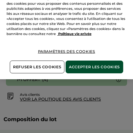
de
des cookies pour vous proposer des contenus personnalisés et des
AJOUTER AU PANIER
Parfum
publicités adaptées à vos préférences, vous proposer des services
100
liés aux réseaux sociaux et analyser le trafic du site. En cliquant sur
ml
«Accepter tous les cookies», vous consentez à l'utilisation de tous les
cookies placés sur notre site Web. Pour en savoir plus sur notre
Livraison à partir du
12/08
utilisation des cookies, cliquez sur «Paramètres des cookies» dans la
bannière ou consultez notre
Politique vie privée
Paiement sécurisé
Satisfait ou remboursé
PARAMÈTRES DES COOKIES
Conditions générales de vente
VOIR LES CONDITIONS GÉNÉRALES ICI
REFUSER LES COOKIES
ACCEPTER LES COOKIES
1+1 OFFERT*(4)
Avis clients
VOIR LA POLITIQUE DES AVIS CLIENTS
Composition du lot