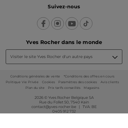
Suivez-nous
Yves Rocher dans le monde
Visiter le site Yves Rocher d'un autre pays
Conditions générales de vente
*Conditions des offres en cours
Politique Vie Privée
Cookies
Paramètres des cookies
Avis clients
Plan du site
Prix tarifs conseillés
Magasins
2026 © Yves Rocher Belgique SA
Rue du Follet 50, 7540 Kain
contact@yves-rocher.be | TVA: BE
0405 912 732