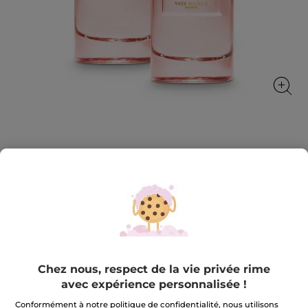
1+1 Plein Soleil - Eau de Parfum 100 ml
Des fleurs solaires envoûtantes
★★★★★
★★★★★
AJOUTER UN AVIS
Aucune
valeur
69,90 €
139,80 €
de
notation
pour
Chez nous, respect de la vie privée rime
1+1
Quantité
Plein
avec expérience personnalisée !
Soleil
-
Conformément à notre politique de confidentialité, nous utilisons
Eau