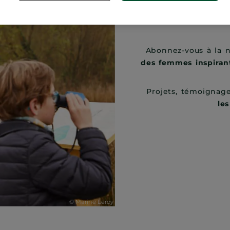
Abonnez-vous à la 
des femmes inspirant
Projets, témoignag
le