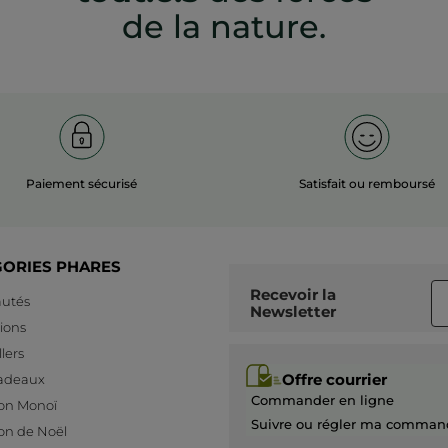
de la nature.
Paiement sécurisé
Satisfait ou remboursé
GORIES PHARES
Recevoir
la
utés
Newsletter
ions
lers
Offre courrier
cadeaux
Commander en ligne
ion Monoï
Suivre ou régler ma comman
ion de Noël