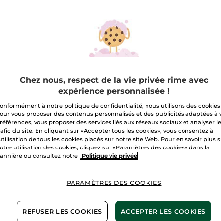
Nous sommes
tout.e.s
des forces
de la nature.
Chez nous, respect de la vie privée rime avec
expérience personnalisée !
onformément à notre politique de confidentialité, nous utilisons des cookies
our vous proposer des contenus personnalisés et des publicités adaptées à 
références, vous proposer des services liés aux réseaux sociaux et analyser l
rafic du site. En cliquant sur «Accepter tous les cookies», vous consentez à
'utilisation de tous les cookies placés sur notre site Web. Pour en savoir plus 
as une seule façon d’agir pour le vivant. Il y 
otre utilisation des cookies, cliquez sur «Paramètres des cookies» dans la
 chaque femme a le pouvoir d’agir. Des ge
annière ou consultez notre
Politique vie privée
choses. Voici quelques façons de rejoindre
PARAMÈTRES DES COOKIES
REFUSER LES COOKIES
ACCEPTER LES COOKIES