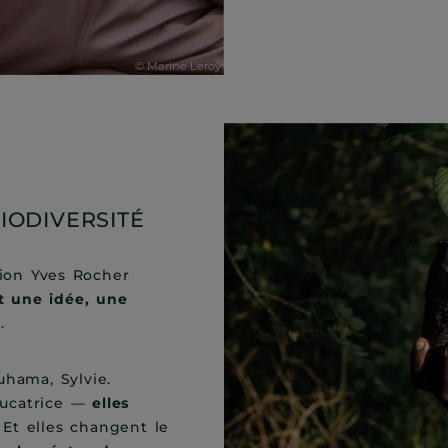
IODIVERSITÉ
ion Yves Rocher
t une idée, une
é
.
uhama, Sylvie.
éducatrice —
elles
. Et elles changent le