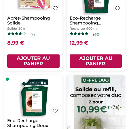
Après-Shampooing
Eco-Recharge
Solide
Shampooing
Reconstituant
Solide
50 g
Recharge
600 ml
(4)
(44)
8,99 €
12,99 €
AJOUTER AU
AJOUTER AU
PANIER
PANIER
Eco-Recharge
Shampooing Doux