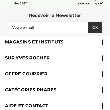
dès 35€*
toute commande*
Recevoir
la Newsletter
OK
MAGASINS ET INSTITUTS
Trouver un magasin ou institut
SUR YVES ROCHER
Soins en institut
Qui sommes-nous
Carte fidélité magasin
OFFRE COURRIER
Nos engagements
Offre courrier
Fondation Yves Rocher
CATÉGORIES PHARES
Blog Act Beautiful
Nouveautés
AIDE ET CONTACT
Promotions