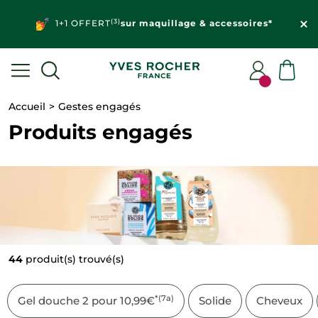
(3)
1+1 OFFERT
sur maquillage & accessoires*
Accueil
Gestes engagés
Produits engagés
44
produit(s) trouvé(s)
*(7a)
Gel douche 2 pour 10,99€
Solide
Cheveux