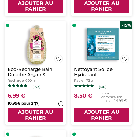
AJOUTER AU
AJOUTER AU
PANIER
PANIER
-15%
Eco-Recharge Bain
Nettoyant Solide
Douche Argan &
Hydratant
Pétales de Rose
Recharge
600 ml
Papier
75 g
(574)
(130)
Pour
6,99 €
8,50 €
comparaison
prix tarif: 9,99 €
10,99€ pour 2*(7)
AJOUTER AU
AJOUTER AU
PANIER
PANIER