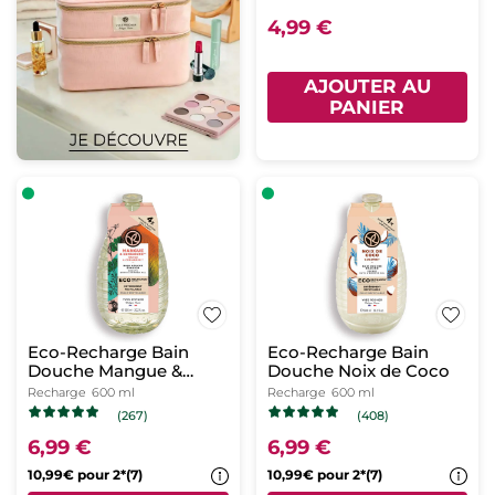
4,99 €
AJOUTER AU
PANIER
Eco-Recharge Bain
Eco-Recharge Bain
Douche Mangue &
Douche Noix de Coco
Coriandre
Recharge
600 ml
Recharge
600 ml
(267)
(408)
6,99 €
6,99 €
10,99€ pour 2*(7)
10,99€ pour 2*(7)