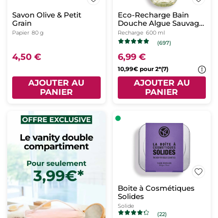
Savon Olive & Petit
Eco-Recharge Bain
Grain
Douche Algue Sauvage
& Criste Marine
Papier
80 g
Recharge
600 ml
(697)
4,50 €
6,99 €
10,99€ pour 2*(7)
AJOUTER AU
AJOUTER AU
PANIER
PANIER
Boite à Cosmétiques
Solides
Solide
(22)