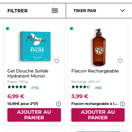
FILTRER
TRIER PAR
Gel Douche Solide
Flacon Rechargeable
Hydratant Monoï
Papier
100 g
Recharge
600 ml
(173)
(90)
6,99 €
3,99 €
F
lacon rechargeable à 1€*(7b)
10,99€ pour 2*(7)
AJOUTER AU
AJOUTER AU
PANIER
PANIER