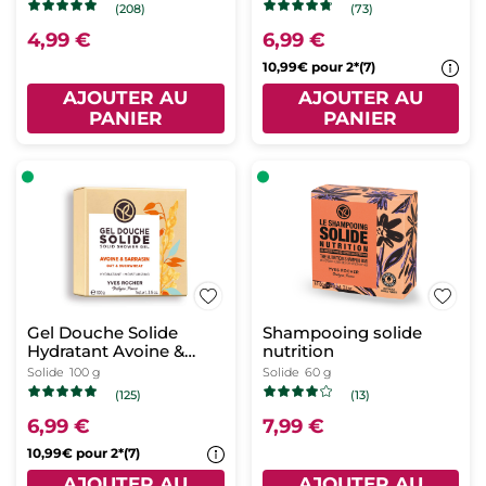
(208)
(73)
4,99 €
6,99 €
10,99€ pour 2*(7)
AJOUTER AU
AJOUTER AU
PANIER
PANIER
Gel Douche Solide
Shampooing solide
Hydratant Avoine &
nutrition
Sarrasin
Solide
100 g
Solide
60 g
(125)
(13)
6,99 €
7,99 €
10,99€ pour 2*(7)
AJOUTER AU
AJOUTER AU