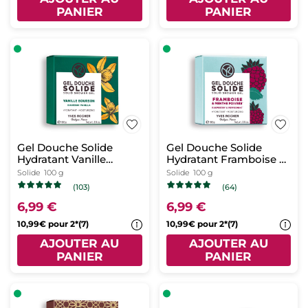
PANIER
PANIER
Gel Douche Solide
Gel Douche Solide
Hydratant Vanille
Hydratant Framboise &
Bourbon
Menthe Poivrée
Solide
100 g
Solide
100 g
(103)
(64)
6,99 €
6,99 €
10,99€ pour 2*(7)
10,99€ pour 2*(7)
AJOUTER AU
AJOUTER AU
PANIER
PANIER