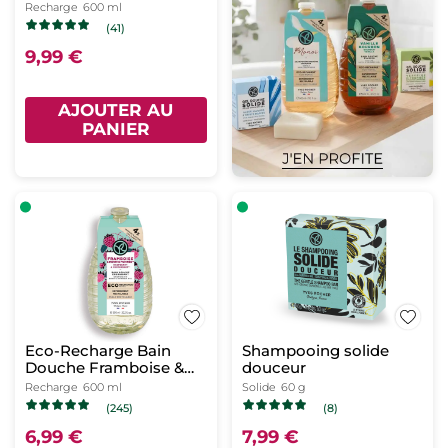
Recharge
600 ml
(41)
9,99 €
AJOUTER AU
PANIER
Eco-Recharge Bain
Shampooing solide
Douche Framboise &
douceur
Menthe Poivrée
Recharge
600 ml
Solide
60 g
(245)
(8)
6,99 €
7,99 €