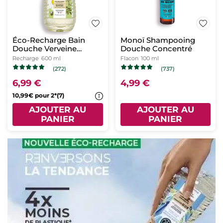
Éco-Recharge Bain
Monoï Shampooing
Douche Verveine
Douche Concentré
Citronnée & Fleur de
Recharge
600 ml
Flacon
100 ml
Camomille
(272)
(737)
6,99 €
4,99 €
10,99€ pour 2*(7)
AJOUTER AU
AJOUTER AU
PANIER
PANIER