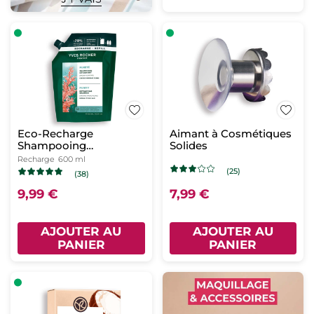
Eco-Recharge
Aimant à Cosmétiques
Shampooing
Solides
Détoxifiant
Recharge
600 ml
(25)
(38)
9,99 €
7,99 €
AJOUTER AU
AJOUTER AU
PANIER
PANIER