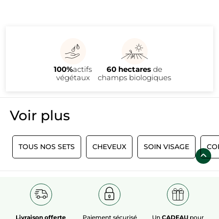
100%
actifs
60 hectares
de
végétaux
champs biologiques
Voir plus
S
TOUS NOS SETS
CHEVEUX
SOIN VISAGE
CO
Livraison offerte
Paiement sécurisé
Un
CADEAU
pour