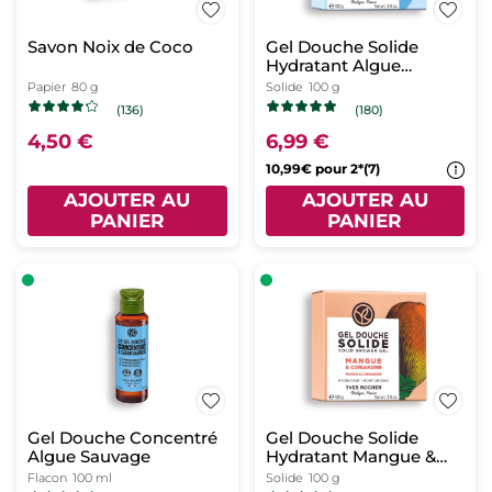
Savon Noix de Coco
Gel Douche Solide
Hydratant Algue
Sauvage & Criste
Papier
80 g
Solide
100 g
Marine
(136)
(180)
4,50 €
6,99 €
10,99€ pour 2*(7)
AJOUTER AU
AJOUTER AU
PANIER
PANIER
Gel Douche Concentré
Gel Douche Solide
Algue Sauvage
Hydratant Mangue &
Coriandre
Flacon
100 ml
Solide
100 g