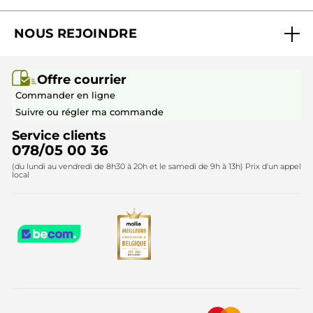
Suivre ma commande
Best-sellers
NOUS REJOINDRE
Mes cadeaux
Idées cadeaux
Rejoindre nos équipes
Offre courrier / dépliant
Collection Monoï
Offre courrier
Devenir franchisé ou gérant
Questions & Réponses
Collection de Noël
Commander en ligne
Contactez-nous
Suivre ou régler ma commande
Service clients
078/05 00 36
(du lundi au vendredi de 8h30 à 20h et le samedi de 9h à 13h) Prix d'un appel
local