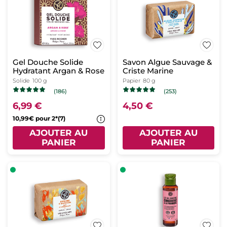
Gel Douche Solide
Savon Algue Sauvage &
Hydratant Argan & Rose
Criste Marine
Solide
100 g
Papier
80 g
(186)
(253)
6,99 €
4,50 €
10,99€ pour 2*(7)
AJOUTER AU
AJOUTER AU
PANIER
PANIER