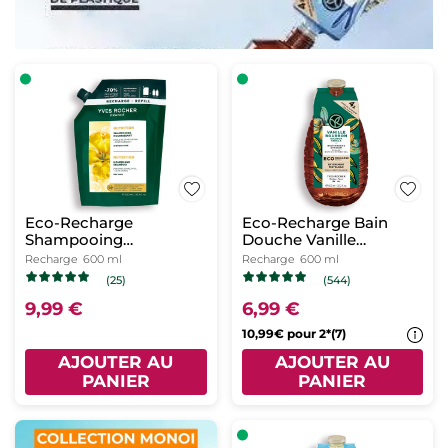
Eco-Recharge
Eco-Recharge Bain
Shampooing
Douche Vanille
Nourrissant
Bourbon
Recharge
600 ml
Recharge
600 ml
(25)
(544)
9,99 €
6,99 €
10,99€ pour 2*(7)
AJOUTER AU
AJOUTER AU
PANIER
PANIER