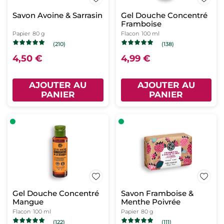
Savon Avoine & Sarrasin
Gel Douche Concentré
Framboise
Papier
80 g
Flacon
100 ml
(210)
(138)
4,50 €
4,99 €
AJOUTER AU
AJOUTER AU
PANIER
PANIER
Gel Douche Concentré
Savon Framboise &
Mangue
Menthe Poivrée
Flacon
100 ml
Papier
80 g
(122)
(111)