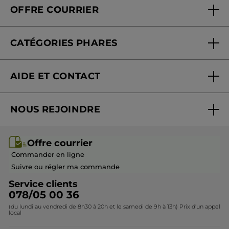
OFFRE COURRIER
Nos engagements
Offre courrier
Fondation Yves Rocher
CATÉGORIES PHARES
Blog Act Beautiful
Nouveautés
AIDE ET CONTACT
Promotions
Suivre ma commande
Best-sellers
NOUS REJOINDRE
Mes cadeaux
Idées cadeaux
Rejoindre nos équipes
Offre courrier / dépliant
Collection Monoï
Offre courrier
Devenir franchisé ou gérant
Questions & Réponses
Collection de Noël
Commander en ligne
Contactez-nous
Suivre ou régler ma commande
Service clients
078/05 00 36
(du lundi au vendredi de 8h30 à 20h et le samedi de 9h à 13h) Prix d'un appel
local