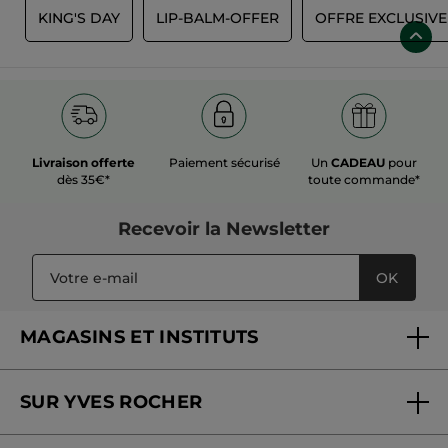
R
KING'S DAY
LIP-BALM-OFFER
OFFRE EXCLUSIVE
Livraison offerte
Paiement sécurisé
Un
CADEAU
pour
dès 35€*
toute commande*
Recevoir
la Newsletter
OK
MAGASINS ET INSTITUTS
Trouver un magasin ou institut
SUR YVES ROCHER
Soins en institut
Qui sommes-nous
Carte fidélité magasin