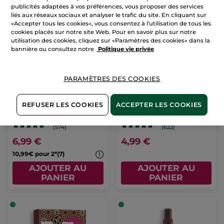
publicités adaptées à vos préférences, vous proposer des services
liés aux réseaux sociaux et analyser le trafic du site. En cliquant sur
«Accepter tous les cookies», vous consentez à l'utilisation de tous les
cookies placés sur notre site Web. Pour en savoir plus sur notre
utilisation des cookies, cliquez sur «Paramètres des cookies» dans la
bannière ou consultez notre
Politique vie privée
PARAMÈTRES DES COOKIES
Eco-Recharge Bain
Bain Douche Argan &
REFUSER LES COOKIES
ACCEPTER LES COOKIES
Douche Argan &
Pétales de Rose
Pétales de Rose
Recharge
600 ml
Flacon
400 ml
(574)
(622)
6,99 €
4,99 €
10,99€ pour 2*(7)
AJOUTER AU
AJOUTER AU
PANIER
PANIER