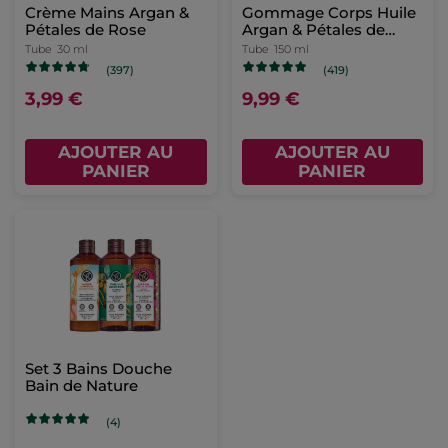
Crème Mains Argan &
Gommage Corps Huile
Pétales de Rose
Argan & Pétales de
Rose
Tube
30 ml
Tube
150 ml
(397)
(419)
3,99 €
9,99 €
AJOUTER AU
AJOUTER AU
PANIER
PANIER
Set 3 Bains Douche
Bain de Nature
(4)