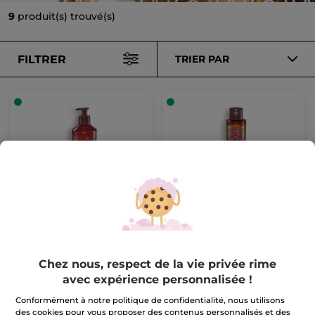
9
produit(s) trouvé(s)
FILTRER
TRIER PAR
Lait Corps Argan &
Huile Corps et Cheveux
Pétales de Rose
Argan
Flacon-pompe
390 ml
Flacon
100 ml
(789)
(59)
9,99 €
13,99 €
Chez nous, respect de la vie privée rime
avec expérience personnalisée !
AJOUTER AU
AJOUTER AU
Conformément à notre politique de confidentialité, nous utilisons
des cookies pour vous proposer des contenus personnalisés et des
PANIER
PANIER