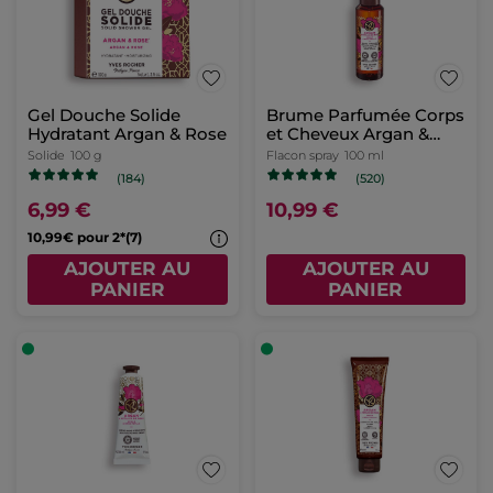
Gel Douche Solide
Brume Parfumée Corps
Hydratant Argan & Rose
et Cheveux Argan &
Pétales de Rose
Solide
100 g
Flacon spray
100 ml
(184)
(520)
6,99 €
10,99 €
10,99€ pour 2*(7)
AJOUTER AU
AJOUTER AU
PANIER
PANIER