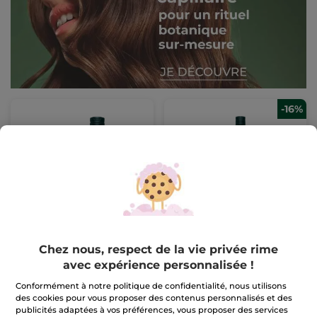
-16%
Set Voyage Réparation
Rituel Cheveux
Cheveux
réparation
Chez nous, respect de la vie privée rime
avec expérience personnalisée !
Pour
12,49 €
30,99 €
comparaison prix
tarif: 36,97 €
Conformément à notre politique de confidentialité, nous utilisons
des cookies pour vous proposer des contenus personnalisés et des
AJOUTER AU
AJOUTER AU
publicités adaptées à vos préférences, vous proposer des services