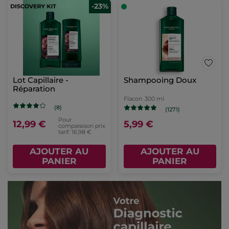
-23%
Lot Capillaire -
Shampooing Doux
Réparation
Flacon
300 ml
(8)
(1271)
Pour
12,99 €
5,99 €
comparaison prix
tarif: 16,98 €
AJOUTER AU
AJOUTER AU
PANIER
PANIER