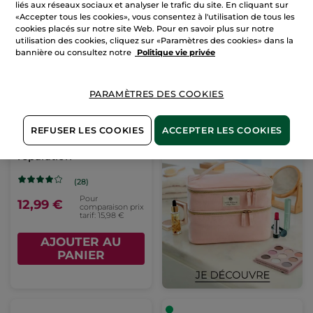
PANIER
PANIER
liés aux réseaux sociaux et analyser le trafic du site. En cliquant sur
«Accepter tous les cookies», vous consentez à l'utilisation de tous les
cookies placés sur notre site Web. Pour en savoir plus sur notre
utilisation des cookies, cliquez sur «Paramètres des cookies» dans la
-19%
bannière ou consultez notre
Politique vie privée
PARAMÈTRES DES COOKIES
REFUSER LES COOKIES
ACCEPTER LES COOKIES
Duo Cheveux
réparation
(28)
Pour
12,99 €
comparaison prix
tarif: 15,98 €
AJOUTER AU
PANIER