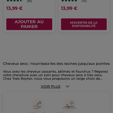
(59)
(74)
13,99 €
13,99 €
AJOUTER AU
M'AVERTIR DE LA
PANIER
DISPONIBILITÉ
Cheveux secs : nourrissez-les des racines jusqu'aux pointes
Vous avez les cheveux cassants, abîmés et fourchus ? Réparez
votre chevelure avec un soin pour cheveux secs à très secs.
Chez Yves Rocher, nous vous proposons un large choix de
produits capillaires qui viendront hydrater et nourrir vos
cheveux afin de leur redonner toute leur souplesse. Du
VOIR PLUS
shampoing cheveux secs aux crèmes de jour et de nuit, en
passant par l'après-shampoing démêlant ou encore le sérum
fortifiant : tous les produits nécessaires à vos soins capillaires
sont disponibles. Vous pouvez également compléter votre
routine avec un bain d'huile de fleurs ou un masque à laisser
poser sur vos cheveux pour les nourrir en profondeur et les
protéger contre les futures agressions. Nous avons également