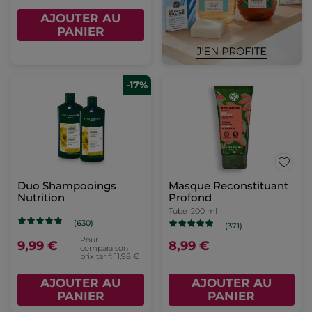
AJOUTER AU
PANIER
-17%
Duo Shampooings
Masque Reconstituant
Nutrition
Profond
Tube
200 ml
(630)
(371)
Pour
9,99 €
8,99 €
comparaison
prix tarif: 11,98 €
AJOUTER AU
AJOUTER AU
PANIER
PANIER