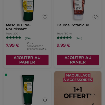
Masque Ultra-
Baume Botanique
Nourrissant
Tube
200 ml
Tube
150 ml
(218)
(744)
Pour
7,99 €
9,99 €
comparaison
prix tarif: 8,99 €
AJOUTER AU
AJOUTER AU
PANIER
PANIER