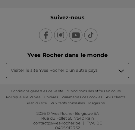
Suivez-nous
Yves Rocher dans le monde
Visiter le site Yves Rocher d'un autre pays
Conditions générales de vente
*Conditions des offres en cours
Politique Vie Privée
Cookies
Paramètres des cookies
Avis clients
Plan du site
Prix tarifs conseillés
Magasins
2026 © Yves Rocher Belgique SA
Rue du Follet 50, 7540 Kain
contact@yves-rocher.be | TVA: BE
0405 912 732