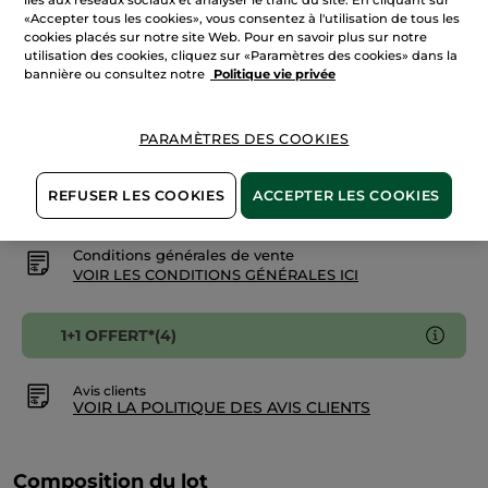
sur
«Accepter tous les cookies», vous consentez à l'utilisation de tous les
1+1
cookies placés sur notre site Web. Pour en savoir plus sur notre
Comme
utilisation des cookies, cliquez sur «Paramètres des cookies» dans la
Une
AJOUTER AU PANIER
Evidence
bannière ou consultez notre
Politique vie privée
Eau
de
Parfum
PARAMÈTRES DES COOKIES
Livraison à partir du
12/08
Paiement sécurisé
REFUSER LES COOKIES
ACCEPTER LES COOKIES
Satisfait ou remboursé
Conditions générales de vente
VOIR LES CONDITIONS GÉNÉRALES ICI
1+1 OFFERT*(4)
Avis clients
VOIR LA POLITIQUE DES AVIS CLIENTS
Composition du lot