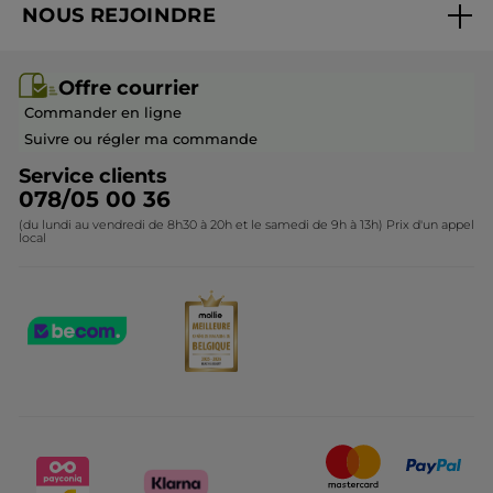
NOUS REJOINDRE
Mes cadeaux
Idées cadeaux
Rejoindre nos équipes
Offre courrier / dépliant
Collection Monoï
Offre courrier
Devenir franchisé ou gérant
Questions & Réponses
Collection de Noël
Commander en ligne
Contactez-nous
Suivre ou régler ma commande
Service clients
078/05 00 36
(du lundi au vendredi de 8h30 à 20h et le samedi de 9h à 13h) Prix d'un appel
local