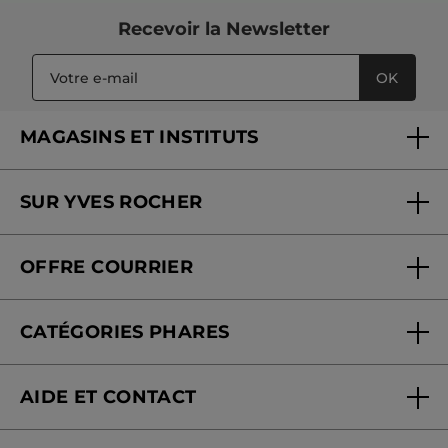
Recevoir
la Newsletter
OK
MAGASINS ET INSTITUTS
Trouver un magasin ou institut
SUR YVES ROCHER
Soins en institut
Qui sommes-nous
Carte fidélité magasin
OFFRE COURRIER
Nos engagements
Offre courrier
Fondation Yves Rocher
CATÉGORIES PHARES
Blog Act Beautiful
Nouveautés
AIDE ET CONTACT
Promotions
Suivre ma commande
Best-sellers