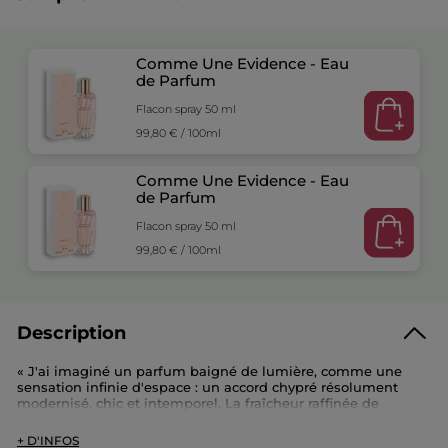
Comme Une Evidence - Eau
de Parfum
Flacon spray 50 ml
99,80 € / 100ml
Comme Une Evidence - Eau
de Parfum
Flacon spray 50 ml
99,80 € / 100ml
Description
« J'ai imaginé un parfum baigné de lumière, comme une
sensation infinie d'espace : un accord chypré résolument
modernisé, chic et intemporel. La fraîcheur raffinée de
l'essence de Bergamote laisse place au sillage délicatement
féminin de l'absolu de Rose Damascena. L'ombre apaisante
+ D'INFOS