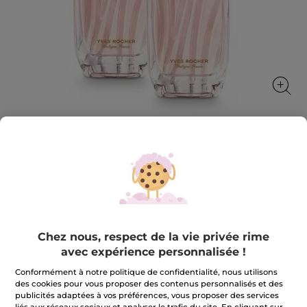
1+1 Comme Une Evidence Eau de
Parfum
L’opulence et la féminité de la Rose Damascena
révélée par les notes pétillantes de Bergamote
Chez nous, respect de la vie privée rime
★★★★★
★★★★★
5.0
(1)
AJOUTER UN AVIS
avec expérience personnalisée !
5
sur
49,90 €
99,80 €
5
Conformément à notre politique de confidentialité, nous utilisons
étoiles.
des cookies pour vous proposer des contenus personnalisés et des
Lire
publicités adaptées à vos préférences, vous proposer des services
les
Quantité
avis
liés aux réseaux sociaux et analyser le trafic du site. En cliquant sur