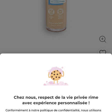
Fond de Teint Zéro Défaut - Beige 100
Un teint parfait, unifié et hydraté toute la journée !
30 ml
★★★★★
★★★★★
4.2
(279)
AJOUTER UN AVIS
4.2
Chez nous, respect de la vie privée rime
sur
27,90 €
5
avec expérience personnalisée !
étoiles.
Lire
Conformément à notre politique de confidentialité, nous utilisons
les
+24