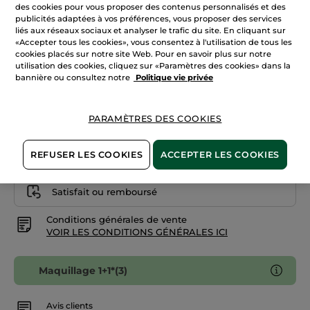
avis
des cookies pour vous proposer des contenus personnalisés et des
sur
publicités adaptées à vos préférences, vous proposer des services
Beige 100
Fond
liés aux réseaux sociaux et analyser le trafic du site. En cliquant sur
de
Teint
«Accepter tous les cookies», vous consentez à l'utilisation de tous les
Quantité
Zéro
cookies placés sur notre site Web. Pour en savoir plus sur notre
Défaut
utilisation des cookies, cliquez sur «Paramètres des cookies» dans la
-
Doré
bannière ou consultez notre
Politique vie privée
200
AJOUTER AU PANIER
PARAMÈTRES DES COOKIES
Livraison à partir du
13/08
REFUSER LES COOKIES
ACCEPTER LES COOKIES
Paiement sécurisé
Satisfait ou remboursé
Conditions générales de vente
VOIR LES CONDITIONS GÉNÉRALES ICI
Maquillage 1+1*(3)
Avis clients