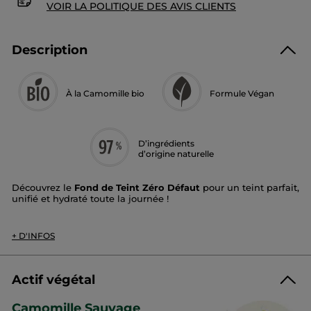
VOIR LA POLITIQUE DES AVIS CLIENTS
Description
À la Camomille bio
Formule Végan
D’ingrédients
d’origine naturelle
Découvrez le
Fond de Teint Zéro Défaut
pour un teint parfait,
unifié et hydraté toute la journée !
Couvrance
: moyenne à élevée​
*
Fini
: seconde peau, pendant 12h
+ D'INFOS
Texture
: légère et fluide, ne marque pas les zones de
sécheresse​
Teinte
: beige
Actif végétal
Grâce à sa couvrance parfaite et modulable, le fond de teint
Zéro Défaut masque les imperfections, lisse les rides pour un
Camomille Sauvage
teint impeccable. Sa texture ultra-sensorielle, facile à