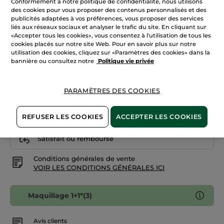
Conformément à notre politique de confidentialité, nous utilisons
avis
des cookies pour vous proposer des contenus personnalisés et des
sur
Brun 600
Fond
publicités adaptées à vos préférences, vous proposer des services
de
liés aux réseaux sociaux et analyser le trafic du site. En cliquant sur
Teint
«Accepter tous les cookies», vous consentez à l'utilisation de tous les
Quantité
Zéro
Défaut
cookies placés sur notre site Web. Pour en savoir plus sur notre
-
utilisation des cookies, cliquez sur «Paramètres des cookies» dans la
Doré
bannière ou consultez notre
Politique vie privée
200
AJOUTER AU PANIER
PARAMÈTRES DES COOKIES
Livraison à partir du
12/08
REFUSER LES COOKIES
ACCEPTER LES COOKIES
Paiement sécurisé
Satisfait ou remboursé
Conditions générales de vente
VOIR LES CONDITIONS GÉNÉRALES ICI
Maquillage 1+1*(3)
Avis clients