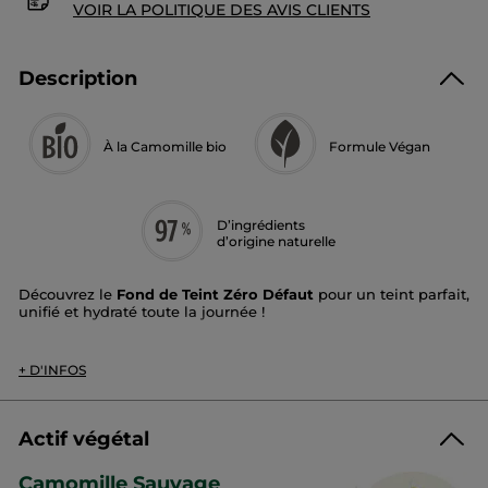
VOIR LA POLITIQUE DES AVIS CLIENTS
Description
À la Camomille bio
Formule Végan
D’ingrédients
d’origine naturelle
Découvrez le
Fond de Teint Zéro Défaut
pour un teint parfait,
unifié et hydraté toute la journée !
Couvrance
: moyenne à élevée​
*
Fini
: seconde peau, pendant 12h
+ D'INFOS
Texture
: légère et fluide, ne marque pas les zones de
sécheresse​
Teinte
: brun
Actif végétal
Grâce à sa couvrance parfaite et modulable, le fond de teint
Zéro Défaut masque les imperfections, lisse les rides pour un
Camomille Sauvage
teint impeccable. Sa texture ultra-sensorielle, facile à