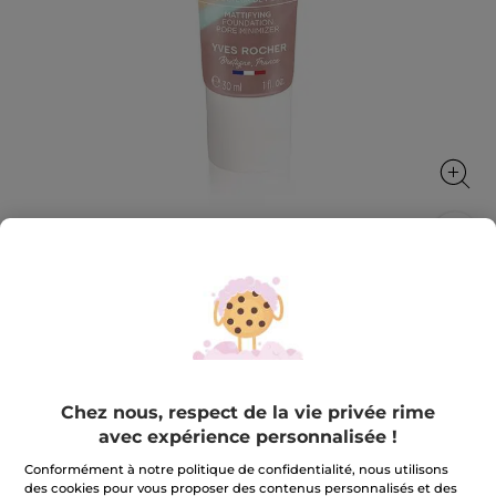
Fond de teint matifiant réducteur de
pores
Unifie le teint, réduit les pores et matifie
30 ml
Chez nous, respect de la vie privée rime
★★★★★
★★★★★
3.4
(143)
AJOUTER UN AVIS
avec expérience personnalisée !
3.4
sur
22,90 €
Conformément à notre politique de confidentialité, nous utilisons
5
étoiles.
des cookies pour vous proposer des contenus personnalisés et des