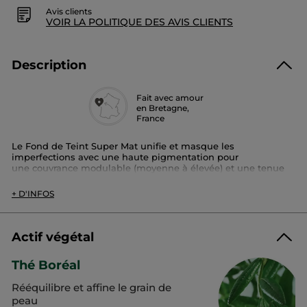
Avis clients
VOIR LA POLITIQUE DES AVIS CLIENTS
Description
Fait avec amour
en Bretagne,
France
Le Fond de Teint Super Mat unifie et masque les
imperfections avec une haute pigmentation pour
une couvrance modulable (moyenne à élevée) et une tenue
toute la journée.
La peau est matifiée grâce à la poudre de thé Boréal et
+ D'INFOS
rééquilibrée : jour après jour, les zones de brillances sont
atténuées. Sur la peau la texture crémeuse et fluide fusionne
avec la peau pour un confort assuré grâce à notre nouvelle
formule composée à 86% de base soin.
Actif végétal
Son +:
Thé Boréal
- Tenue 16h*
- Texture crème non grasse
Rééquilibre et affine le grain de
- Non comédogène, non occlusif.
- Extrait végétal de poudre de Thé Boréal 100%
peau