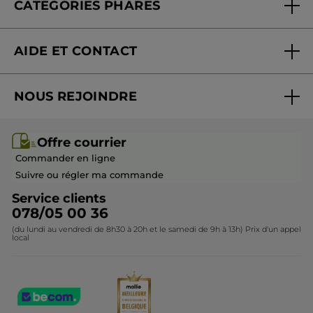
CATÉGORIES PHARES
satisfaisant et naturel. Il manque
Blog Act Beautiful
également ( C'est moins ennuyeux) une
Nouveautés
pompe, pour le côté pratique et
AIDE ET CONTACT
hygiénique. Donc, un super fond de teint
Promotions
qui fait ce qu'il dit, mais avec des teintes à
Suivre ma commande
Best-sellers
étoffer voire modifier
NOUS REJOINDRE
Mes cadeaux
Idées cadeaux
Recommande ce produit
Oui
Rejoindre nos équipes
Offre courrier / dépliant
Collection Monoï
Publié à l'origine sur yves-rocher.fr
Offre courrier
Devenir franchisé ou gérant
Questions & Réponses
Collection de Noël
Commander en ligne
Contactez-nous
Suivre ou régler ma commande
PLUS
Service clients
078/05 00 36
(du lundi au vendredi de 8h30 à 20h et le samedi de 9h à 13h) Prix d'un appel
local