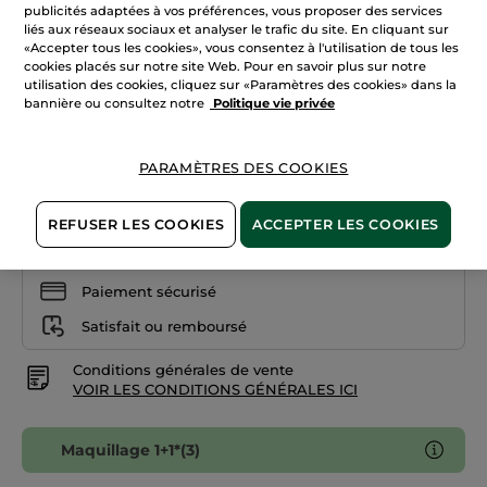
Lire
publicités adaptées à vos préférences, vous proposer des services
les
+18
liés aux réseaux sociaux et analyser le trafic du site. En cliquant sur
avis
«Accepter tous les cookies», vous consentez à l'utilisation de tous les
sur
Brun 600
Fond
cookies placés sur notre site Web. Pour en savoir plus sur notre
de
utilisation des cookies, cliquez sur «Paramètres des cookies» dans la
teint
bannière ou consultez notre
Politique vie privée
Quantité
matifiant
réducteur
de
pores
PARAMÈTRES DES COOKIES
AJOUTER AU PANIER
REFUSER LES COOKIES
ACCEPTER LES COOKIES
Livraison à partir du
12/08
Paiement sécurisé
Satisfait ou remboursé
Conditions générales de vente
VOIR LES CONDITIONS GÉNÉRALES ICI
Maquillage 1+1*(3)