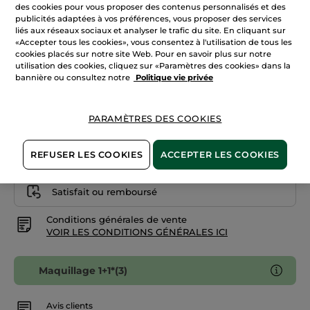
avis
des cookies pour vous proposer des contenus personnalisés et des
sur
publicités adaptées à vos préférences, vous proposer des services
Beige 025
Fond
liés aux réseaux sociaux et analyser le trafic du site. En cliquant sur
de
Teint
«Accepter tous les cookies», vous consentez à l'utilisation de tous les
Quantité
Zéro
cookies placés sur notre site Web. Pour en savoir plus sur notre
Défaut
utilisation des cookies, cliquez sur «Paramètres des cookies» dans la
-
Doré
bannière ou consultez notre
Politique vie privée
200
AJOUTER AU PANIER
PARAMÈTRES DES COOKIES
Livraison à partir du
12/08
REFUSER LES COOKIES
ACCEPTER LES COOKIES
Paiement sécurisé
Satisfait ou remboursé
Conditions générales de vente
VOIR LES CONDITIONS GÉNÉRALES ICI
Maquillage 1+1*(3)
Avis clients