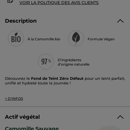
VOIR LA POLITIQUE DES AVIS CLIENTS
Description
À la Camomille bio
Formule Végan
D’ingrédients
d’origine naturelle
Découvrez le
Fond de Teint Zéro Défaut
pour un teint parfait,
unifié et hydraté toute la journée !
Couvrance
: moyenne à élevée​
*
Fini
: seconde peau, pendant 12h
+ D'INFOS
Texture
: légère et fluide, ne marque pas les zones de
sécheresse​
Teinte
: beige
Actif végétal
Grâce à sa couvrance parfaite et modulable, le fond de teint
Zéro Défaut masque les imperfections, lisse les rides pour un
Camomille Sauvage
teint impeccable. Sa texture ultra-sensorielle, facile à