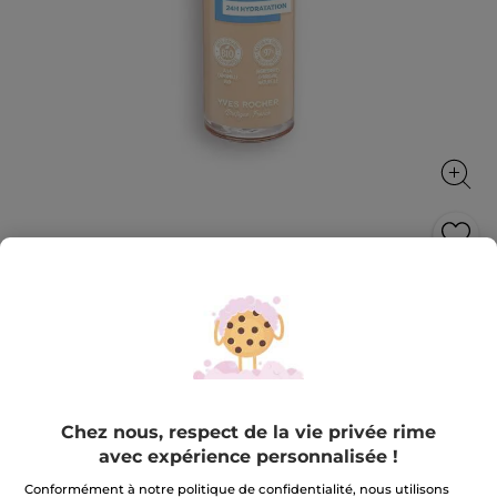
Fond de Teint Zéro Défaut - Beige 025
Un teint parfait, unifié et hydraté toute la journée !
30 ml
★★★★★
★★★★★
4.2
(279)
AJOUTER UN AVIS
4.2
Chez nous, respect de la vie privée rime
sur
27,90 €
5
avec expérience personnalisée !
étoiles.
Lire
Conformément à notre politique de confidentialité, nous utilisons
les
+24