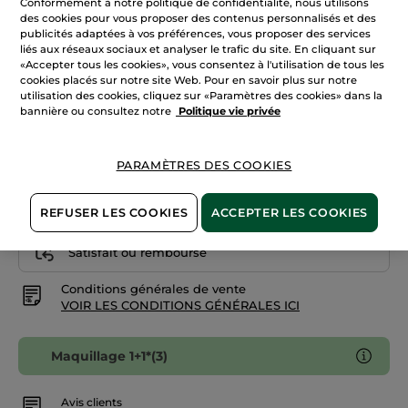
Conformément à notre politique de confidentialité, nous utilisons
avis
des cookies pour vous proposer des contenus personnalisés et des
sur
Rosé 000
Fond
publicités adaptées à vos préférences, vous proposer des services
de
liés aux réseaux sociaux et analyser le trafic du site. En cliquant sur
Teint
«Accepter tous les cookies», vous consentez à l'utilisation de tous les
Quantité
Zéro
Défaut
cookies placés sur notre site Web. Pour en savoir plus sur notre
-
utilisation des cookies, cliquez sur «Paramètres des cookies» dans la
Doré
bannière ou consultez notre
Politique vie privée
200
AJOUTER AU PANIER
PARAMÈTRES DES COOKIES
Livraison à partir du
11/08
REFUSER LES COOKIES
ACCEPTER LES COOKIES
Paiement sécurisé
Satisfait ou remboursé
Conditions générales de vente
VOIR LES CONDITIONS GÉNÉRALES ICI
Maquillage 1+1*(3)
Avis clients