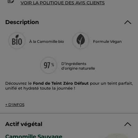
VOIR LA POLITIQUE DES AVIS CLIENTS
Description
À la Camomille bio
Formule Végan
D’ingrédients
d’origine naturelle
Découvrez le
Fond de Teint Zéro Défaut
pour un teint parfait,
unifié et hydraté toute la journée !
Couvrance
: moyenne à élevée​
*
Fini
: seconde peau, pendant 12h
+ D'INFOS
Texture
: légère et fluide, ne marque pas les zones de
sécheresse​
Teinte
: rosé
Actif végétal
Grâce à sa couvrance parfaite et modulable, le fond de teint
Zéro Défaut masque les imperfections, lisse les rides pour un
Camomille Sauvage
teint impeccable. Sa texture ultra-sensorielle, facile à