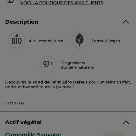
VOIR LA POLITIQUE DES AVIS CLIENTS
Description
À la Camomille bio
Formule Végan
D’ingrédients
d’origine naturelle
Découvrez le
Fond de Teint Zéro Défaut
pour un teint parfait,
unifié et hydraté toute la journée !
Couvrance
: moyenne à élevée​
*
Fini
: seconde peau, pendant 12h
+ D'INFOS
Texture
: légère et fluide, ne marque pas les zones de
sécheresse​
Teinte
: brun
Actif végétal
Grâce à sa couvrance parfaite et modulable, le fond de teint
Zéro Défaut masque les imperfections, lisse les rides pour un
Camomille Sauvage
teint impeccable. Sa texture ultra-sensorielle, facile à