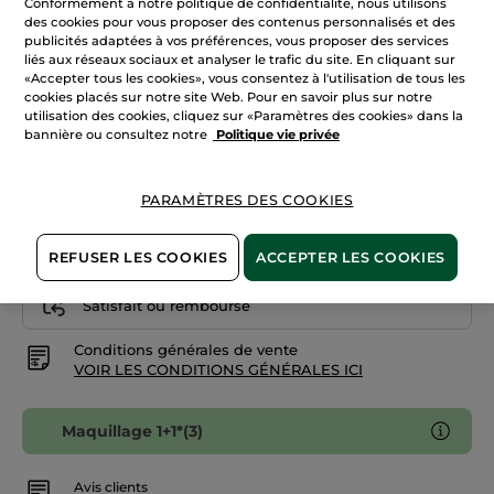
Conformément à notre politique de confidentialité, nous utilisons
avis
des cookies pour vous proposer des contenus personnalisés et des
sur
Brun 900
Fond
publicités adaptées à vos préférences, vous proposer des services
de
liés aux réseaux sociaux et analyser le trafic du site. En cliquant sur
Teint
«Accepter tous les cookies», vous consentez à l'utilisation de tous les
Quantité
Zéro
Défaut
cookies placés sur notre site Web. Pour en savoir plus sur notre
-
utilisation des cookies, cliquez sur «Paramètres des cookies» dans la
Doré
bannière ou consultez notre
Politique vie privée
200
AJOUTER AU PANIER
PARAMÈTRES DES COOKIES
Livraison à partir du
11/08
REFUSER LES COOKIES
ACCEPTER LES COOKIES
Paiement sécurisé
Satisfait ou remboursé
Conditions générales de vente
VOIR LES CONDITIONS GÉNÉRALES ICI
Maquillage 1+1*(3)
Avis clients