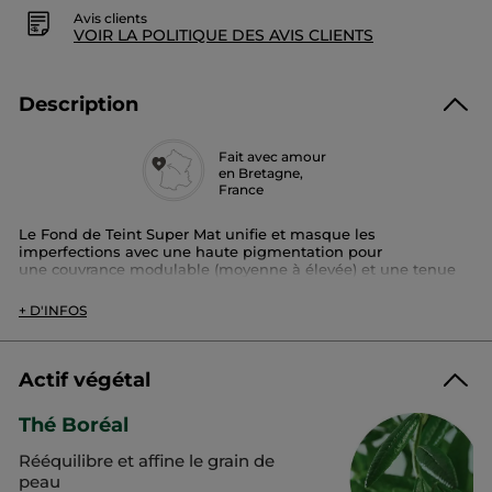
Avis clients
VOIR LA POLITIQUE DES AVIS CLIENTS
Description
Fait avec amour
en Bretagne,
France
Le Fond de Teint Super Mat unifie et masque les
imperfections avec une haute pigmentation pour
une couvrance modulable (moyenne à élevée) et une tenue
toute la journée.
La peau est matifiée grâce à la poudre de thé Boréal et
+ D'INFOS
rééquilibrée : jour après jour, les zones de brillances sont
atténuées. Sur la peau la texture crémeuse et fluide fusionne
avec la peau pour un confort assuré grâce à notre nouvelle
formule composée à 86% de base soin.
Actif végétal
Son +:
Thé Boréal
- Tenue 16h*
- Texture crème non grasse
Rééquilibre et affine le grain de
- Non comédogène, non occlusif.
- Extrait végétal de poudre de Thé Boréal 100%
peau