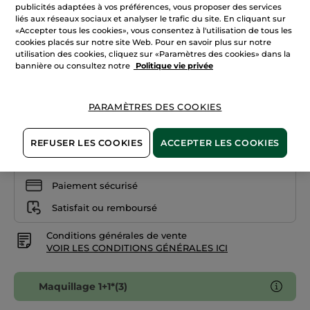
Lire
publicités adaptées à vos préférences, vous proposer des services
les
+18
liés aux réseaux sociaux et analyser le trafic du site. En cliquant sur
avis
«Accepter tous les cookies», vous consentez à l'utilisation de tous les
sur
Beige 100
Fond
cookies placés sur notre site Web. Pour en savoir plus sur notre
de
utilisation des cookies, cliquez sur «Paramètres des cookies» dans la
teint
bannière ou consultez notre
Politique vie privée
Quantité
matifiant
réducteur
de
pores
PARAMÈTRES DES COOKIES
AJOUTER AU PANIER
REFUSER LES COOKIES
ACCEPTER LES COOKIES
Livraison à partir du
12/08
Paiement sécurisé
Satisfait ou remboursé
Conditions générales de vente
VOIR LES CONDITIONS GÉNÉRALES ICI
Maquillage 1+1*(3)