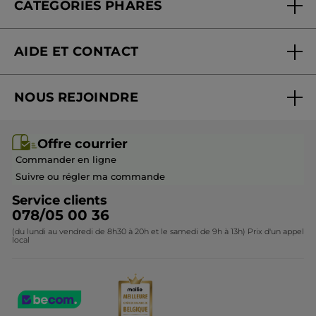
CATÉGORIES PHARES
satisfaisant et naturel. Il manque
Blog Act Beautiful
également ( C'est moins ennuyeux) une
Nouveautés
pompe, pour le côté pratique et
AIDE ET CONTACT
hygiénique. Donc, un super fond de teint
Promotions
qui fait ce qu'il dit, mais avec des teintes à
Suivre ma commande
Best-sellers
étoffer voire modifier
NOUS REJOINDRE
Mes cadeaux
Idées cadeaux
Recommande ce produit
Oui
Rejoindre nos équipes
Offre courrier / dépliant
Collection Monoï
Publié à l'origine sur yves-rocher.fr
Offre courrier
Devenir franchisé ou gérant
Questions & Réponses
Collection de Noël
Commander en ligne
Contactez-nous
Suivre ou régler ma commande
PLUS
Service clients
078/05 00 36
(du lundi au vendredi de 8h30 à 20h et le samedi de 9h à 13h) Prix d'un appel
local