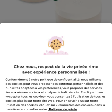
1+1 Poudre fixante
Chez nous, respect de la vie privée rime
Matifie la peau, adoucit et prolonge la durée du
avec expérience personnalisée !
maquillage jusqu’à 12 heures.*
Conformément à notre politique de confidentialité, nous utilisons
★★★★★
★★★★★
AJOUTER UN AVIS
des cookies pour vous proposer des contenus personnalisés et des
Aucune
publicités adaptées à vos préférences, vous proposer des services
valeur
23,90 €
47,80 €
liés aux réseaux sociaux et analyser le trafic du site. En cliquant sur
de
notation
«Accepter tous les cookies», vous consentez à l'utilisation de tous les
pour
cookies placés sur notre site Web. Pour en savoir plus sur notre
1+1
Quantité
utilisation des cookies, cliquez sur «Paramètres des cookies» dans la
Poudre
bannière ou consultez notre
Politique vie privée
fixante