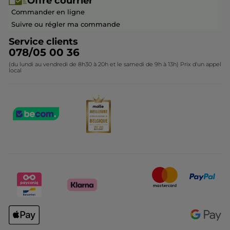
Offre courrier
Devenir franchisé ou gérant
Questions & Réponses
Collection de Noël
Commander en ligne
Contactez-nous
Suivre ou régler ma commande
Service clients
078/05 00 36
(du lundi au vendredi de 8h30 à 20h et le samedi de 9h à 13h) Prix d'un appel
local