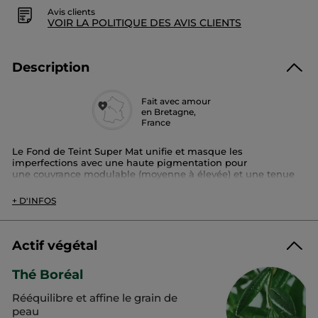
Avis clients
VOIR LA POLITIQUE DES AVIS CLIENTS
Description
Fait avec amour
en Bretagne,
France
Le Fond de Teint Super Mat unifie et masque les
imperfections avec une haute pigmentation pour
une couvrance modulable (moyenne à élevée) et une tenue
toute la journée.
La peau est matifiée grâce à la poudre de thé Boréal et
+ D'INFOS
rééquilibrée : jour après jour, les zones de brillances sont
atténuées. Sur la peau la texture crémeuse et fluide fusionne
avec la peau pour un confort assuré grâce à notre nouvelle
formule composée à 86% de base soin.
Actif végétal
Son +:
Thé Boréal
- Tenue 16h*
- Texture crème non grasse
Rééquilibre et affine le grain de
- Non comédogène, non occlusif.
- Extrait végétal de poudre de Thé Boréal 100%
peau