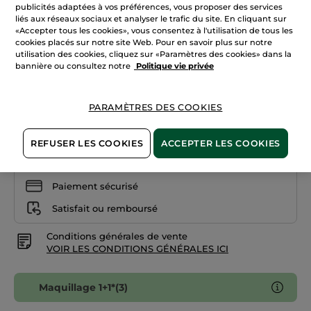
Lire
publicités adaptées à vos préférences, vous proposer des services
les
+18
liés aux réseaux sociaux et analyser le trafic du site. En cliquant sur
avis
«Accepter tous les cookies», vous consentez à l'utilisation de tous les
sur
Beige 300
Fond
cookies placés sur notre site Web. Pour en savoir plus sur notre
de
utilisation des cookies, cliquez sur «Paramètres des cookies» dans la
teint
bannière ou consultez notre
Politique vie privée
Quantité
matifiant
réducteur
de
pores
PARAMÈTRES DES COOKIES
AJOUTER AU PANIER
REFUSER LES COOKIES
ACCEPTER LES COOKIES
Livraison à partir du
12/08
Paiement sécurisé
Satisfait ou remboursé
Conditions générales de vente
VOIR LES CONDITIONS GÉNÉRALES ICI
Maquillage 1+1*(3)