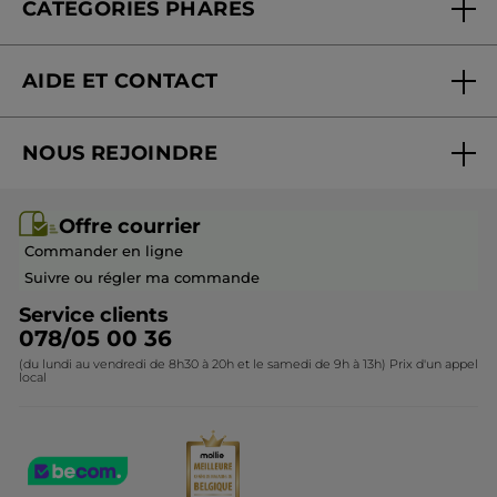
CATÉGORIES PHARES
satisfaisant et naturel. Il manque
Blog Act Beautiful
également ( C'est moins ennuyeux) une
Nouveautés
pompe, pour le côté pratique et
AIDE ET CONTACT
hygiénique. Donc, un super fond de teint
Promotions
qui fait ce qu'il dit, mais avec des teintes à
Suivre ma commande
Best-sellers
étoffer voire modifier
NOUS REJOINDRE
Mes cadeaux
Idées cadeaux
Recommande ce produit
Oui
Rejoindre nos équipes
Offre courrier / dépliant
Collection Monoï
Publié à l'origine sur yves-rocher.fr
Offre courrier
Devenir franchisé ou gérant
Questions & Réponses
Collection de Noël
Commander en ligne
Contactez-nous
Suivre ou régler ma commande
PLUS
Service clients
078/05 00 36
(du lundi au vendredi de 8h30 à 20h et le samedi de 9h à 13h) Prix d'un appel
local