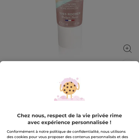
Fond de teint matifiant réducteur de
pores
Unifie le teint, réduit les pores et matifie
30 ml
Chez nous, respect de la vie privée rime
★★★★★
★★★★★
3.4
(143)
AJOUTER UN AVIS
avec expérience personnalisée !
3.4
sur
22,90 €
Conformément à notre politique de confidentialité, nous utilisons
5
étoiles.
des cookies pour vous proposer des contenus personnalisés et des