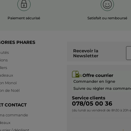
Paiement sécurisé
Satisfait ou remboursé
GORIES PHARES
Recevoir
la
utés
Newsletter
ions
lers
Offre courrier
cadeaux
Commander en ligne
ion Monoï
Suivre ou régler ma comman
ion de Noël
Service clients
078/05 00 36
ET CONTACT
(du lundi au vendredi de 8h30 à 20h e
 ma commande
deaux
urrier / dépliant