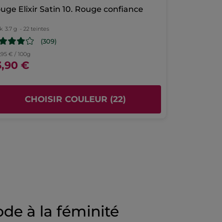
uge Elixir Satin 10. Rouge confiance
k
3.7 g
- 22 teintes
(309)
,95 € / 100g
3,90 €
CHOISIR COULEUR (22)
de à la féminité