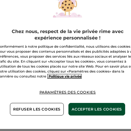
A
Livraison à par
Chez nous, respect de la vie privée rime avec
Paiement sécu
expérience personnalisée !
Satisfait ou r
onformément à notre politique de confidentialité, nous utilisons des cookies
our vous proposer des contenus personnalisés et des publicités adaptées à 
références, vous proposer des services liés aux réseaux sociaux et analyser l
Conditions géné
rafic du site. En cliquant sur «Accepter tous les cookies», vous consentez à
VOIR LES CONDI
'utilisation de tous les cookies placés sur notre site Web. Pour en savoir plus 
otre utilisation des cookies, cliquez sur «Paramètres des cookies» dans la
Avis clients
annière ou consultez notre
Politique vie privée
VOIR LA POLITIQ
PARAMÈTRES DES COOKIES
 Rocher, se dévoile un coffret au décor festif et élégan
REFUSER LES COOKIES
ACCEPTER LES COOKIES
l