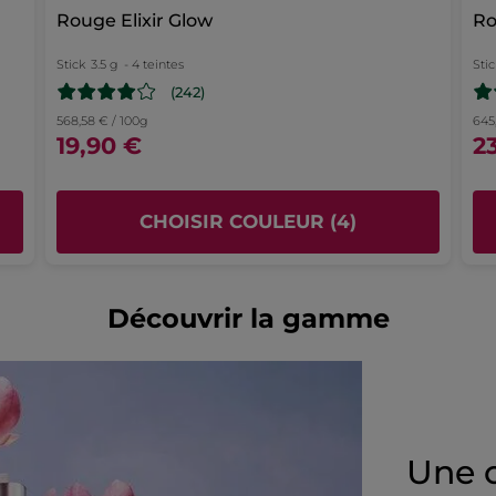
Rouge Elixir Glow
Ro
Stick
3.5 g
- 4 teintes
Stic
(242)
568,58 € / 100g
645
19,90 €
2
CHOISIR COULEUR (4)
Découvrir la gamme
Une o