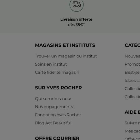
Livraison offerte
dès 35€*
MAGASINS ET INSTITUTS
CATÉ
Trouver un magasin ou institut
Nouvea
Soins en institut
Promot
Carte fidélité magasin
Best-sel
Idées 
SUR YVES ROCHER
Collect
Collect
Qui sommes-nous
Nos engagements
AIDE 
Fondation Yves Rocher
Blog Act Beautiful
Suivre
Mes ca
OFFRE COURRIER
Offre co