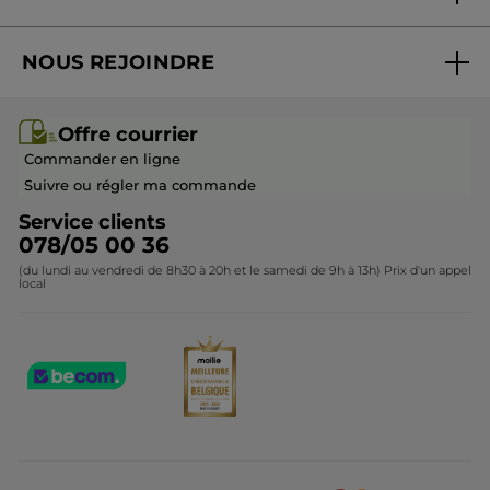
Promotions
qui fait ce qu'il dit, mais avec des teintes à
Suivre ma commande
Best-sellers
étoffer voire modifier
NOUS REJOINDRE
Mes cadeaux
Idées cadeaux
Recommande ce produit
Oui
Rejoindre nos équipes
Offre courrier / dépliant
Collection Monoï
Publié à l'origine sur yves-rocher.fr
Offre courrier
Devenir franchisé ou gérant
Questions & Réponses
Collection de Noël
Commander en ligne
Contactez-nous
Suivre ou régler ma commande
PLUS
Service clients
078/05 00 36
(du lundi au vendredi de 8h30 à 20h et le samedi de 9h à 13h) Prix d'un appel
local