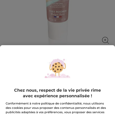
Fond de teint matifiant réducteur de
pores
Unifie le teint, réduit les pores et matifie
30 ml
Chez nous, respect de la vie privée rime
avec expérience personnalisée !
★★★★★
★★★★★
3.4
(143)
AJOUTER UN AVIS
3.4
Conformément à notre politique de confidentialité, nous utilisons
sur
22,90 €
des cookies pour vous proposer des contenus personnalisés et des
5
publicités adaptées à vos préférences, vous proposer des services
étoiles.