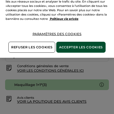
Lire
liés aux réseaux sociaux et analyser le trafic du site. En cliquant sur
les
+18
«Accepter tous les cookies», vous consentez à l'utilisation de tous les
avis
cookies placés sur notre site Web. Pour en savoir plus sur notre
sur
Brun 700
Fond
utilisation des cookies, cliquez sur «Paramètres des cookies» dans la
de
bannière ou consultez notre
Politique vie privée
teint
matifiant
réducteur
m'avertir de la disponibilité
de
PARAMÈTRES DES COOKIES
pores
REFUSER LES COOKIES
ACCEPTER LES COOKIES
Paiement sécurisé
Satisfait ou remboursé
Conditions générales de vente
VOIR LES CONDITIONS GÉNÉRALES ICI
Maquillage 1+1*(3)
Avis clients
VOIR LA POLITIQUE DES AVIS CLIENTS