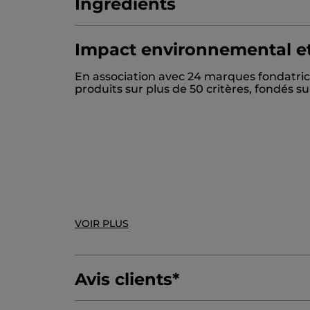
Ingrédients
Impact environnemental et
DISODIUM LAURYL SULFOSUCCINATE
S
En association avec 24 marques fondatric
HYDROGENATED CASTOR OIL
CETYL A
produits sur plus de 50 critères, fondés 
DICAPRYLYL ETHER
GLYCERIN
GLYCER
* Ingrédients d'origine naturelle
VOIR PLUS
*Ingrédients synthétiques
Avis clients
*