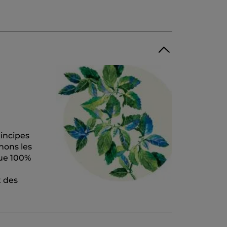
rincipes
hons les
que 100%
t des