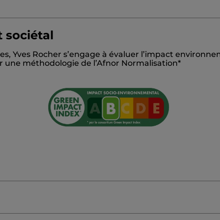
 sociétal
ODIUM COCOYL ISETHIONATE
STEARIC ACID
AQUA/
es, Yves Rocher s’engage à évaluer l’impact environnem
LCOHOL
PARFUM/FRAGRANCE
MENTHA PIPERITA (P
sur une méthodologie de l’Afnor Normalisation*
YL OLEATE
CITRIC ACID
1,2-HEXANEDIOL
CAPRYLYL
#OnVousDitTout
glossaire
≡
TRIER PAR
FILTRER REVIEWS
Cliquez
sur