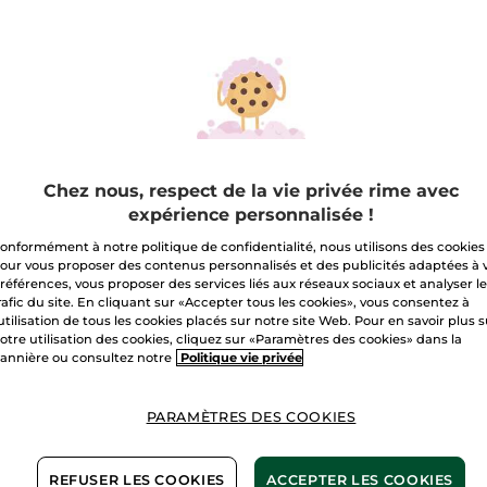
Solide
A
Pureté
Livraison à par
Paiement sécu
Satisfait ou r
Chez nous, respect de la vie privée rime avec
Conditions géné
VOIR LES CONDI
expérience personnalisée !
Avis clients
onformément à notre politique de confidentialité, nous utilisons des cookies
VOIR LA POLITIQ
our vous proposer des contenus personnalisés et des publicités adaptées à 
références, vous proposer des services liés aux réseaux sociaux et analyser l
rafic du site. En cliquant sur «Accepter tous les cookies», vous consentez à
'utilisation de tous les cookies placés sur notre site Web. Pour en savoir plus 
otre utilisation des cookies, cliquez sur «Paramètres des cookies» dans la
annière ou consultez notre
Politique vie privée
Carton
het plastique
PARAMÈTRES DES COOKIES
nos d
init le cuir chevelu. Les cheveux regraissent moins vit
REFUSER LES COOKIES
ACCEPTER LES COOKIES