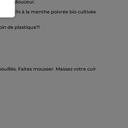
heur et douceur.
 enrichi à la menthe poivrée bio cultivée
in de plastique?!
illés. Faites mousser. Massez votre cuir