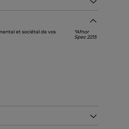
WATER/EAU
MALTODEXTRIN
ental et sociétal de vos
*Afnor
EPPERMINT) LEAF WATER
Spec 2215
 GLYCOL
10745v0