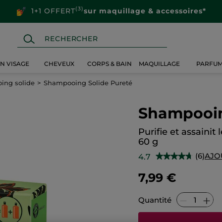
(3)
1+1 OFFERT
sur maquillage & accessoires*
IN VISAGE
CHEVEUX
CORPS & BAIN
MAQUILLAGE
PARFU
ing solide
Shampooing Solide Pureté
Shampooin
Purifie et assainit 
60 g
(6)
AJO
4.7
★★★★★
★★★★★
4.7
sur
7,99 €
5
étoiles.
Lire
les
Quantité
avis
sur
Shampooing