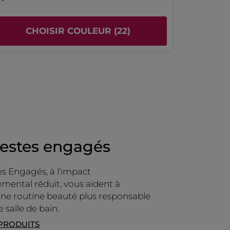
graisse pas vite… malheureusement les
toiles.
miens sont tout le contraire
Non
Produit reçu en cadeau
CHOISIR COULEUR (22)
Recommande ce produit
Oui
Oui ·
0
Non ·
0
Avis utile ?
gestes engagés
s Engagés, à l'impact
mental réduit, vous aident à
ne routine beauté plus responsable
 salle de bain.
 PRODUITS