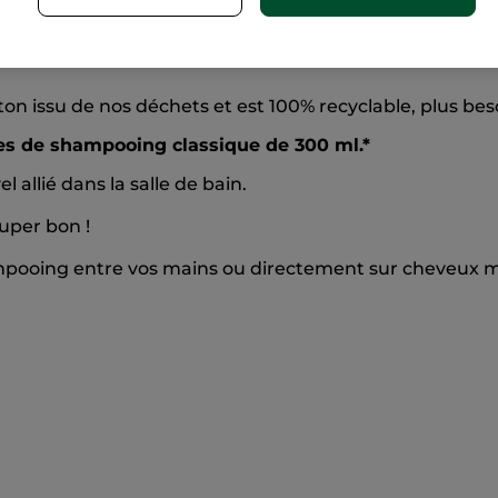
il détoxifie les cheveux et leur apporte légèreté, fraîc
bles et sans sulfate, ce shampooing made in France est
 issu de nos déchets et est 100% recyclable, plus beso
les de shampooing classique de 300 ml.*
 allié dans la salle de bain.
uper bon !
pooing entre vos mains ou directement sur cheveux mou