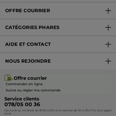
Qui sommes-nous
Carte fidélité magasin
OFFRE COURRIER
Nos engagements
Offre courrier
Fondation Yves Rocher
CATÉGORIES PHARES
Blog Act Beautiful
Nouveautés
AIDE ET CONTACT
Promotions
Suivre ma commande
Best-sellers
NOUS REJOINDRE
Mes cadeaux
Idées cadeaux
Rejoindre nos équipes
Offre courrier / dépliant
Collection Monoï
Offre courrier
Devenir franchisé ou gérant
Questions & Réponses
Collection de Noël
Commander en ligne
Contactez-nous
Suivre ou régler ma commande
Service clients
078/05 00 36
(du lundi au vendredi de 8h30 à 20h et le samedi de 9h à 13h) Prix d'un appel
local