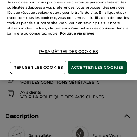
Quantité
des cookies pour vous proposer des contenus personnalisés et des
les
publicités adaptées à vos préférences, vous proposer des services
avis
sur
liés aux réseaux sociaux et analyser le trafic du site. En cliquant sur
Gel
«Accepter tous les cookies», vous consentez à l'utilisation de tous les
Douche
AJOUTER AU PANIER
cookies placés sur notre site Web. Pour en savoir plus sur notre
Concentré
Algue
utilisation des cookies, cliquez sur «Paramètres des cookies» dans la
Sauvage
bannière ou consultez notre
Politique vie privée
Livraison à partir du
12/08
PARAMÈTRES DES COOKIES
Paiement sécurisé
Satisfait ou remboursé
REFUSER LES COOKIES
ACCEPTER LES COOKIES
Conditions générales de vente
VOIR LES CONDITIONS GÉNÉRALES ICI
Avis clients
VOIR LA POLITIQUE DES AVIS CLIENTS
Description
Sans sulfate
Formule Végan