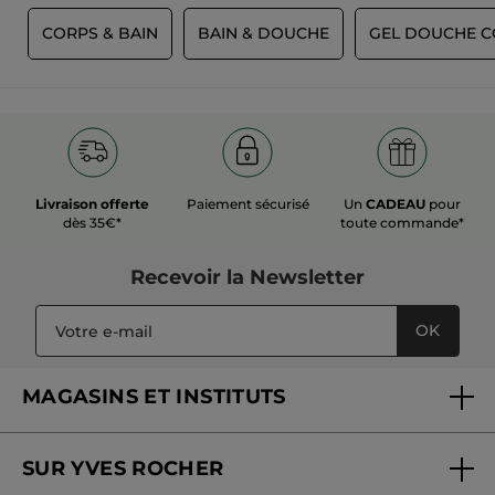
S
CORPS & BAIN
BAIN & DOUCHE
GEL DOUCHE 
Livraison offerte
Paiement sécurisé
Un
CADEAU
pour
dès 35€*
toute commande*
Recevoir
la Newsletter
OK
MAGASINS ET INSTITUTS
Trouver un magasin ou institut
SUR YVES ROCHER
Soins en institut