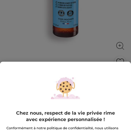
Gel Douche Concentré Algue Sauvage
Sa mousse nettoie et parfume la peau sans la
dessécher.
100 ml
★★★★★
★★★★★
4.8
(208)
AJOUTER UN AVIS
Chez nous, respect de la vie privée rime
4.8
avec expérience personnalisée !
sur
4,99 €
5
étoiles.
Conformément à notre politique de confidentialité, nous utilisons
Lire